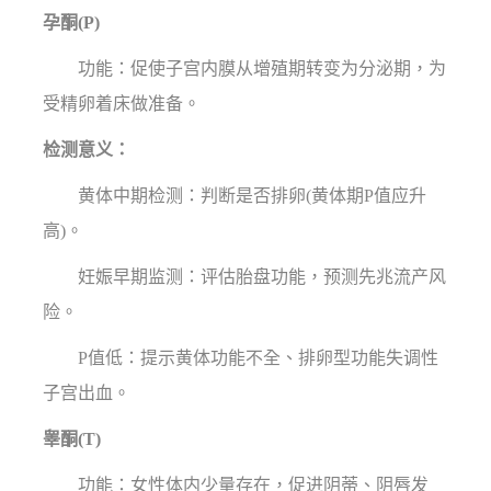
孕酮(P)
功能：促使子宫内膜从增殖期转变为分泌期，为
受精卵着床做准备。
检测意义：
黄体中期检测：判断是否排卵(黄体期P值应升
高)。
妊娠早期监测：评估胎盘功能，预测先兆流产风
险。
P值低：提示黄体功能不全、排卵型功能失调性
子宫出血。
睾酮(T)
功能：女性体内少量存在，促进阴蒂、阴唇发