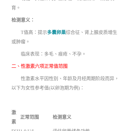
育。
检测意义：
T值高：提示
多囊卵巢
综合征、肾上腺皮质增生
或肿瘤。
临床表现：多毛、痤疮、不孕。
二、性激素六项正常值范围
性激素水平因性别、年龄及月经周期阶段而异，
以下为女性参考值(以卵泡期为例)：
激
正常范围
检测意义
素