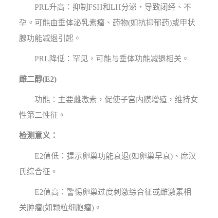
PRL升高：抑制FSH和LH分泌，导致闭经、不
孕。可能由垂体泌乳素瘤、药物(如抗抑郁药)或甲状
腺功能减退引起。
PRL降低：罕见，可能与垂体功能减退相关。
雌二醇(E2)
功能：主要雌激素，促使子宫内膜增殖，维持女
性第二性征。
检测意义：
E2值低：提示卵巢功能衰退(如卵巢早衰)、席汉
氏综合征。
E2值高：警惕卵巢过度刺激综合征或雌激素相
关肿瘤(如颗粒细胞瘤)。