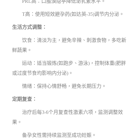
PRL高：口服溴隐亭降低泌乳素水平。
T高：使用短效避孕药(如达英-35)调节内分泌。
生活方式调整：
饮食：清淡为主，避免辛辣、刺激食物，多吃新
鲜蔬果。
运动：适当锻炼(如跑步、游泳)，控制体重(肥胖
或过度节食均影响内分泌)。
情绪：保持心情舒畅，避免长期压力。
定期复查：
治疗后每3-6个月复查性激素六项，监测调整效
果。
备孕女性需持续监测至成功妊娠。