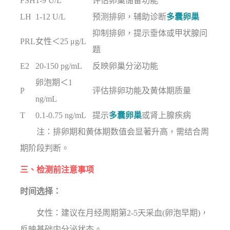
FSH
1-9 U/L
评估卵巢储备功能
LH
1-12 U/L
预测排卵，辅助诊断
多囊卵巢
抑制排卵，提示垂体或甲状腺问
PRL
女性＜25 μg/L
题
E2
20-150 pg/mL
反映卵巢分泌功能
卵泡期＜1
P
评估排卵功能及黄体期质量
ng/mL
T
0.1-0.75 ng/mL
提示
多囊卵巢
或肾上腺疾病
注：排卵期和黄体期数值会显著升高，需结合周
期阶段判断。
三、检测前注意事项
时间选择：
女性：建议在月经周期第2-5天采血(卵泡早期)，
反映基础内分泌状态。