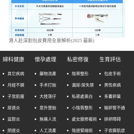
港人赴深割包皮費用全景解析(2025 最新)
婦科健康
懷孕處理
私密修復
生育評估
其它疾病
藥物流產
陰蒂整形
包皮手術
月經不調
手术打胎
漏尿/尿失禁
男性疾病
子宫肌瘤
大陸落仔
私密處美白
多囊卵巢
尿道炎
意外堕胎
小陰唇整形
输卵管不通
盆腔炎
無痛人流
處女膜修複術
排卵障碍
阴道炎
人工流產
陰道緊縮術
子宮腺肌症