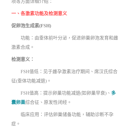
项等方面详细介绍：
一、各激素功能及检测意义
促卵泡生成素(FSH)
功能：由垂体前叶分泌，促进卵巢卵泡发育和雌
激素合成。
检测意义：
FSH值低：见于雌孕激素治疗期间、席汉氏综合
征(垂体功能减退)。
FSH值高：提示卵巢功能减退(如卵巢早衰)、
多
囊卵巢
综合征、原发性闭经。
临床应用：评估卵巢储备功能，辅助诊断不孕
症。