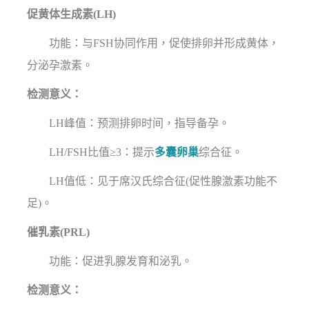
促黄体生成素(LH)
功能：与FSH协同作用，促使排卵并形成黄体，
分泌孕激素。
检测意义：
LH峰值：预测排卵时间，指导备孕。
LH/FSH比值≥3：提示
多囊卵巢
综合征。
LH值低：见于席汉氏综合征(促性腺激素功能不
足)。
催乳素(PRL)
功能：促进乳腺发育和泌乳。
检测意义：