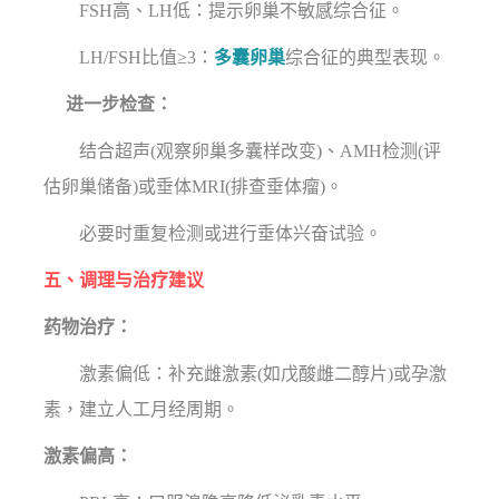
FSH高、LH低：提示卵巢不敏感综合征。
LH/FSH比值≥3：
多囊卵巢
综合征的典型表现。
进一步检查：
结合超声(观察卵巢多囊样改变)、AMH检测(评
估卵巢储备)或垂体MRI(排查垂体瘤)。
必要时重复检测或进行垂体兴奋试验。
五、调理与治疗建议
药物治疗：
激素偏低：补充雌激素(如戊酸雌二醇片)或孕激
素，建立人工月经周期。
激素偏高：