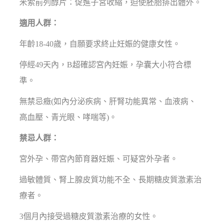
米索前列醇片：促進子宮收縮，迫使胚胎排出體外。
適用人群：
年齡18-40歲，自願要求終止妊娠的健康女性。
停經49天內，B超確認宮內妊娠，孕囊大小符合標
準。
無禁忌癥(如內分泌疾病、肝腎功能異常、血液病、
高血壓、青光眼、哮喘等)。
禁忌人群：
宮外孕、帶宮內節育器妊娠、可疑宮外孕者。
過敏體質、腎上腺皮質功能不全、長期糖皮質激素治
療者。
3個月內接受過糖皮質激素治療的女性。