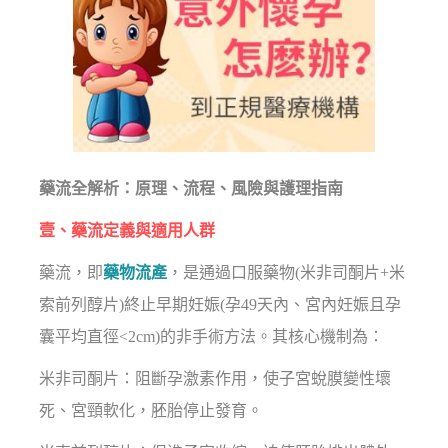
藥流全解析：原理、流程、風險與護理指南
壹、藥流定義與適用人群
藥流，即
藥物流產
，是通過口服藥物(米非司酮片+米
索前列醇片)終止早期妊娠(孕49天內、宮內妊娠且孕
囊平均直徑<2cm)的非手術方法。其核心機制為：
米非司酮片：阻斷孕激素作用，使子宮蛻膜變性壞
死、宮頸軟化，胚胎停止發育。