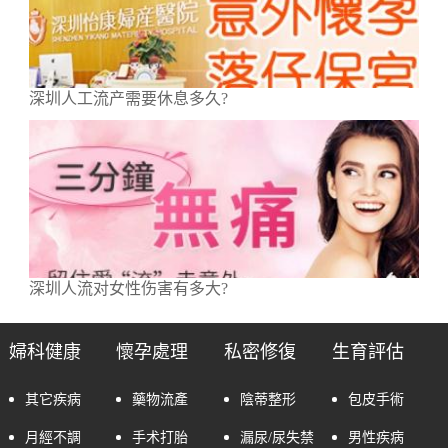
深圳人工流产需要休息多久?
深圳人流对女性伤害有多大?
婦科健康
懷孕處理
私密修復
生育評估
其它疾病
藥物流產
陰蒂整形
包皮手術
月經不調
手术打胎
漏尿/尿失禁
男性疾病