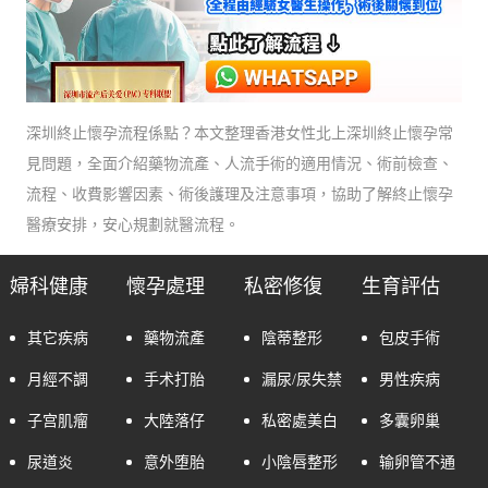
深圳終止懷孕流程係點？本文整理香港女性北上深圳終止懷孕常
見問題，全面介紹藥物流產、人流手術的適用情況、術前檢查、
流程、收費影響因素、術後護理及注意事項，協助了解終止懷孕
醫療安排，安心規劃就醫流程。
婦科健康
懷孕處理
私密修復
生育評估
其它疾病
藥物流產
陰蒂整形
包皮手術
月經不調
手术打胎
漏尿/尿失禁
男性疾病
子宫肌瘤
大陸落仔
私密處美白
多囊卵巢
尿道炎
意外堕胎
小陰唇整形
输卵管不通