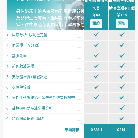
前列腺檢查A
前列腺+性功能
7項
檢查套餐B 9項
男性泌尿生殖系統及前列腺健康直接影響排尿功能、生育能力
￥68
￥198
及整體生活質素，但早期問題如前列腺增生、炎症或精液異
預約
預約
常，往往未必有明顯症狀，容易被忽略。此檢查計劃針對男性
泌尿生殖及前列腺常見問題而設，特別適合有排尿困難、頻
1
尿液分析+尿沈渣定量
尿、夜尿多、性功能下降或備孕需求的男性，同時亦建議40歲
或以上男性定期檢查，以透過血液檢測、前列腺超聲及泌尿生
2
血常規（五分類）
殖功能評估，及早發現潛在問題，保障男性長期泌尿生殖健
3
靜脈采血
康。
4
前列腺液常規
5
支原體培養+藥敏試驗
6
衣原體培養
7
男性生殖系統彩色多普勒超聲常規檢查
8
計算機輔助精液常規分析
9
精液細菌培養+藥敏
單項總價
￥586.1
￥916.1