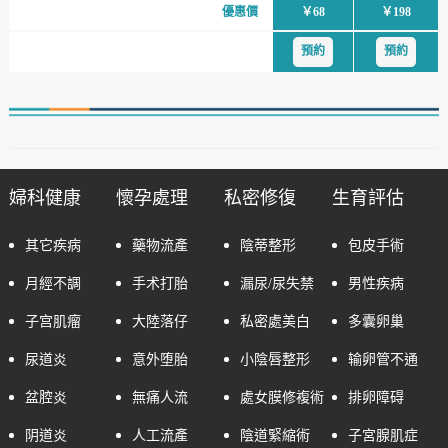
優惠價
￥68
￥198
預約
預約
婦科健康
懷孕處理
私密修復
生育評估
其它疾病
藥物流產
陰蒂整形
包皮手術
月經不調
手术打胎
漏尿/尿失禁
男性疾病
子宫肌瘤
大陸落仔
私密處美白
多囊卵巢
尿道炎
意外堕胎
小陰唇整形
输卵管不通
盆腔炎
無痛人流
處女膜修複術
排卵障碍
阴道炎
人工流產
陰道緊縮術
子宮腺肌症