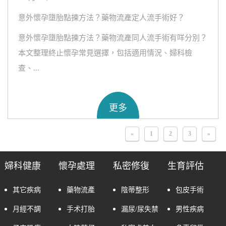
意外懷孕墮胎點揀方法？藥物流產定人流手術好？
意外懷孕墮胎點揀方法？藥物流產同人流手術有咩分別？
本文整理終止懷孕常見選擇，包括適用情況、婦科檢
查、...
更多
«
1
2
3
»
婦科健康
懷孕處理
私密修復
生育評估
其它疾病
藥物流產
陰蒂整形
包皮手術
月經不調
手术打胎
漏尿/尿失禁
男性疾病