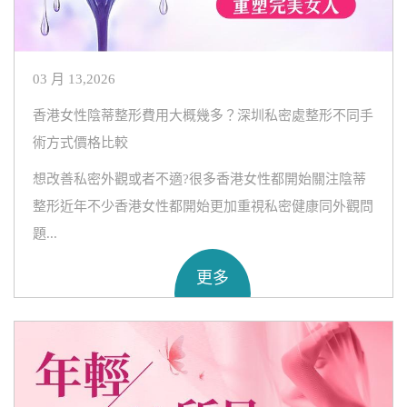
03 月 13,2026
香港女性陰蒂整形費用大概幾多？深圳私密處整形不同手
術方式價格比較
想改善私密外觀或者不適?很多香港女性都開始關注陰蒂
整形近年不少香港女性都開始更加重視私密健康同外觀問
題...
更多