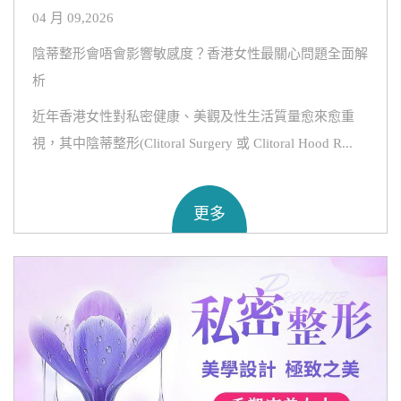
04 月 09,2026
陰蒂整形會唔會影響敏感度？香港女性最關心問題全面解
析
近年香港女性對私密健康、美觀及性生活質量愈來愈重
視，其中陰蒂整形(Clitoral Surgery 或 Clitoral Hood R...
更多