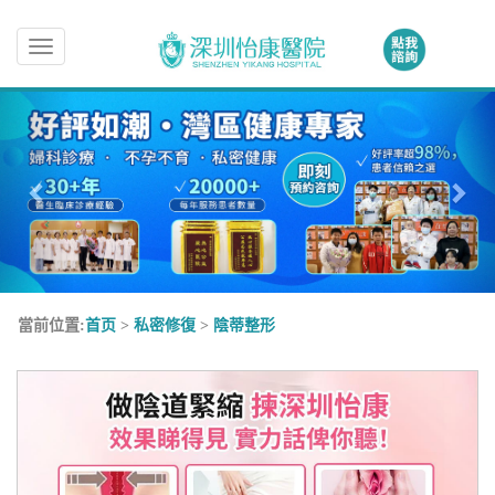
Toggle
navigation
當前位置:
首页
>
私密修復
>
陰蒂整形