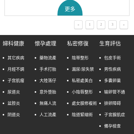
更多
«
1
2
3
»
婦科健康
懷孕處理
私密修復
生育評估
其它疾病
藥物流產
陰蒂整形
包皮手術
月經不調
手术打胎
漏尿/尿失禁
男性疾病
子宫肌瘤
大陸落仔
私密處美白
多囊卵巢
尿道炎
意外堕胎
小陰唇整形
输卵管不通
盆腔炎
無痛人流
處女膜修複術
排卵障碍
阴道炎
人工流產
陰道緊縮術
子宮腺肌症
備孕檢查