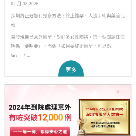
02 月 08,2026
深圳終止妊娠有幾多方法？終止懷孕、人流手術與藥流比
較
當發現自己意外懷孕，對好多女性嚟講，第一個問題往往
唔係「要唔要」，而係「如果要終止懷孕，可以點
做?」。...
更多