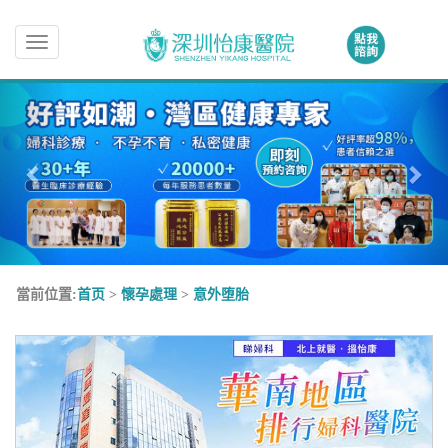
Toggle
navigation
當前位置:
首页
>
懷孕處理
>
意外堕胎