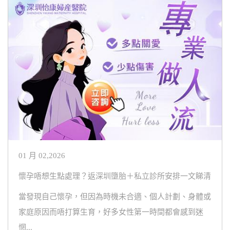
01 月 02,2026
懷孕唔想生點處理？返深圳墮胎＋私立診所安排一文睇清
當發現自己懷孕，但因為時機未合適、個人計劃、身體或
家庭原因而唔打算生育，好多女性第一時間都會感到迷
惘...