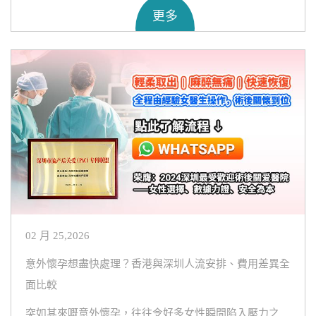
更多
02 月 25,2026
意外懷孕想盡快處理？香港與深圳人流安排、費用差異全
面比較
突如其來嘅意外懷孕，往往令好多女性瞬間陷入壓力之