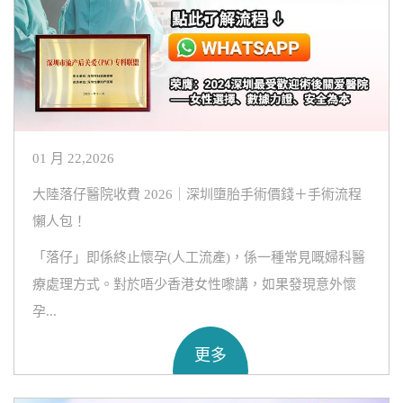
01 月 22,2026
大陸落仔醫院收費 2026｜深圳墮胎手術價錢＋手術流程
懶人包！
「落仔」即係終止懷孕(人工流產)，係一種常見嘅婦科醫
療處理方式。對於唔少香港女性嚟講，如果發現意外懷
孕...
更多