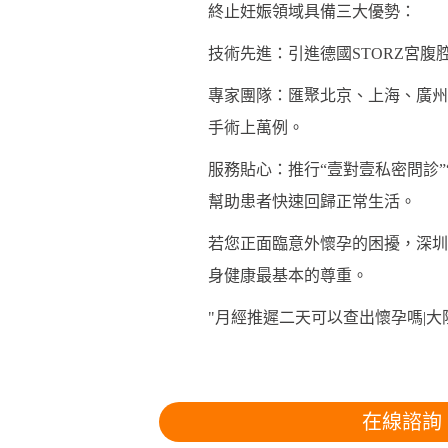
終止妊娠領域具備三大優勢：
技術先進：引進德國STORZ宮
專家團隊：匯聚北京、上海、廣州
手術上萬例。
服務貼心：推行“壹對壹私密問診”
幫助患者快速回歸正常生活。
若您正面臨意外懷孕的困擾，深圳
身健康最基本的尊重。
"月經推遲二天可以查出懷孕嗎|
在線諮詢