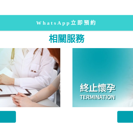
WhatsApp立即預約
相關服務