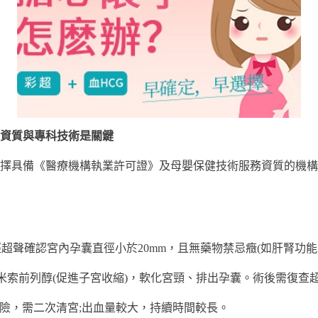
資質與專科技術是關鍵
擇具備《醫療機構執業許可證》及母嬰保健技術服務資質的機構
，經超聲確認宮內孕囊直徑小於20mm，且無藥物禁忌癥(如肝腎功
和米索前列醇(促進子宮收縮)，軟化宮頸、排出孕囊。術後需復查
全風險，需二次清宮;出血量較大，持續時間較長。