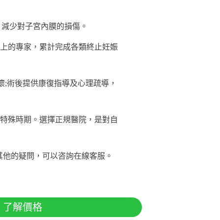
，減少對子宮內膜的損傷。
以上的專家，累計完成各類終止妊娠
懷;術後提供康復指導及心理疏導，
特殊時期。選擇正規醫院，是對自
有其他的疑問，可以咨詢在線客服。
了解價格