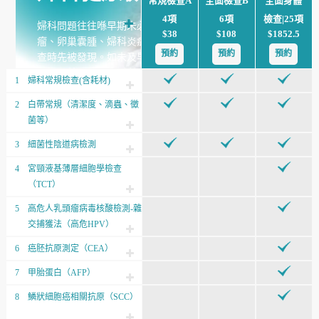
常規檢查A
全面檢查B
全面身體
4項
6項
檢查|25項
婦科問題往往喺早期未必有明顯症狀，例如經期失調、子宮肌
$38
$108
$1852.5
瘤、卵巢囊腫、婦科炎症，甚至子宮頸病變，很多時都係喺檢
預約
預約
預約
查時先被發現。如未及早處理，可能會影響生育能力、荷爾蒙
平衡，甚至整體生活質素。此婦科檢查計劃為女性不同人生階
1
婦科常規檢查(含耗材)
段而設，特別適合有經期不規律、備孕或產後調理需要、長期
腹痛或分泌物異常嘅人士，同時亦建議25歲或以上女性定期接
2
白帶常規（清潔度、滴蟲、黴
受檢查，及早了解子宮及卵巢健康狀況，為自己做好長遠健康
菌等）
管理。
3
細菌性陰道病檢測
4
宮頸液基薄層細胞學檢查
（TCT）
5
高危人乳頭瘤病毒核酸檢測-雜
交捕獲法（高危HPV）
6
癌胚抗原測定（CEA）
7
甲胎蛋白（AFP）
8
鱗狀細胞癌相關抗原（SCC）