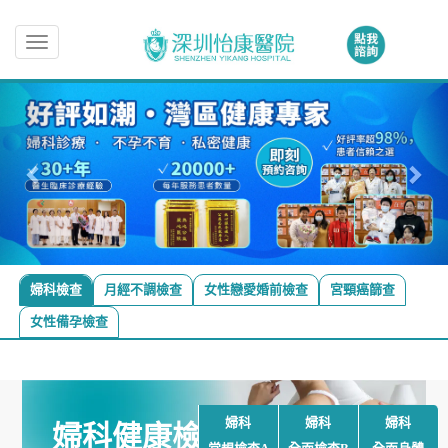
Toggle
navigation
婦科檢查
月經不調檢查
女性戀愛婚前檢查
宮頸癌篩查
女性備孕檢查
婦科
婦科
婦科
婦科健康檢查