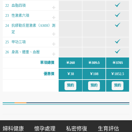
22
血脂四項
23
性激素六項
24
抗繆勒氏管激素（AMH）測
定
25
甲功三項
26
身高、體重、血壓
單項總價
￥260
￥309.5
￥3705
優惠價
￥38
￥108
￥1852.5
預約
預約
預約
婦科健康
懷孕處理
私密修復
生育評估