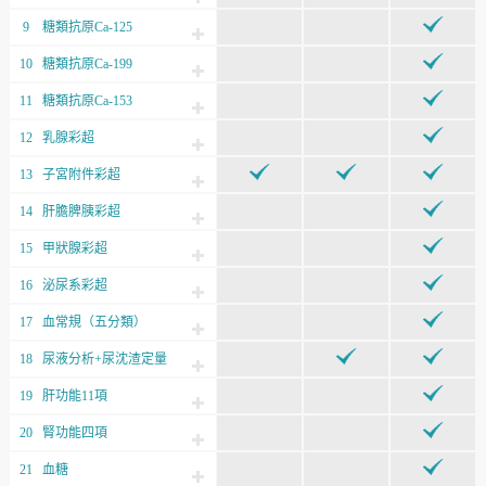
9
糖類抗原Ca-125
10
糖類抗原Ca-199
11
糖類抗原Ca-153
12
乳腺彩超
13
子宮附件彩超
14
肝膽脾胰彩超
15
甲狀腺彩超
16
泌尿系彩超
17
血常規（五分類）
18
尿液分析+尿沈渣定量
19
肝功能11項
20
腎功能四項
21
血糖