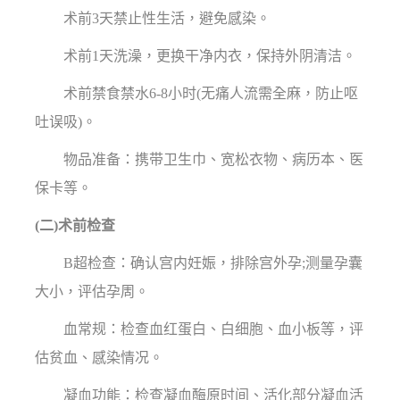
术前3天禁止性生活，避免感染。
术前1天洗澡，更换干净内衣，保持外阴清洁。
术前禁食禁水6-8小时(无痛人流需全麻，防止呕
吐误吸)。
物品准备：携带卫生巾、宽松衣物、病历本、医
保卡等。
(二)术前检查
B超检查：确认宫内妊娠，排除宫外孕;测量孕囊
大小，评估孕周。
血常规：检查血红蛋白、白细胞、血小板等，评
估贫血、感染情况。
凝血功能：检查凝血酶原时间、活化部分凝血活