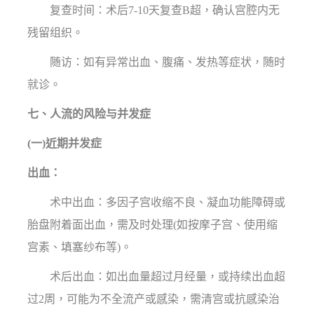
复查时间：术后7-10天复查B超，确认宫腔内无
残留组织。
随访：如有异常出血、腹痛、发热等症状，随时
就诊。
七、人流的风险与并发症
(一)近期并发症
出血：
术中出血：多因子宫收缩不良、凝血功能障碍或
胎盘附着面出血，需及时处理(如按摩子宫、使用缩
宫素、填塞纱布等)。
术后出血：如出血量超过月经量，或持续出血超
过2周，可能为不全流产或感染，需清宫或抗感染治