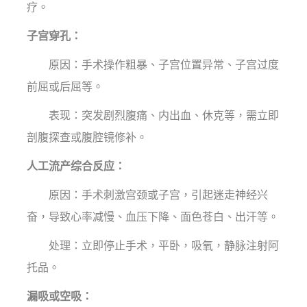
疗。
子宫穿孔：
原因：手术操作粗暴、子宫位置异常、子宫过度
前屈或后屈等。
表现：突发剧烈腹痛、内出血、休克等，需立即
剖腹探查或腹腔镜修补。
人工流产综合反应：
原因：手术刺激宫颈或子宫，引起迷走神经兴
奋，导致心率减慢、血压下降、面色苍白、出汗等。
处理：立即停止手术，平卧，吸氧，静脉注射阿
托品。
漏吸或空吸：