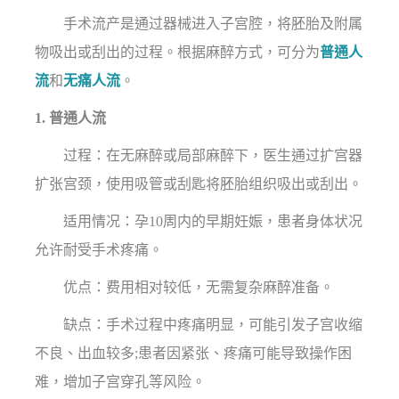
手术流产是通过器械进入子宫腔，将胚胎及附属
物吸出或刮出的过程。根据麻醉方式，可分为
普通人
流
和
无痛人流
。
1. 普通人流
过程：在无麻醉或局部麻醉下，医生通过扩宫器
扩张宫颈，使用吸管或刮匙将胚胎组织吸出或刮出。
适用情况：孕10周内的早期妊娠，患者身体状况
允许耐受手术疼痛。
优点：费用相对较低，无需复杂麻醉准备。
缺点：手术过程中疼痛明显，可能引发子宫收缩
不良、出血较多;患者因紧张、疼痛可能导致操作困
难，增加子宫穿孔等风险。