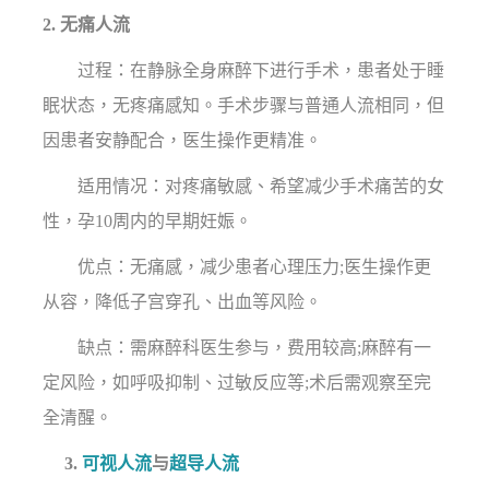
2. 无痛人流
过程：在静脉全身麻醉下进行手术，患者处于睡
眠状态，无疼痛感知。手术步骤与普通人流相同，但
因患者安静配合，医生操作更精准。
适用情况：对疼痛敏感、希望减少手术痛苦的女
性，孕10周内的早期妊娠。
优点：无痛感，减少患者心理压力;医生操作更
从容，降低子宫穿孔、出血等风险。
缺点：需麻醉科医生参与，费用较高;麻醉有一
定风险，如呼吸抑制、过敏反应等;术后需观察至完
全清醒。
3.
可视人流
与
超导人流