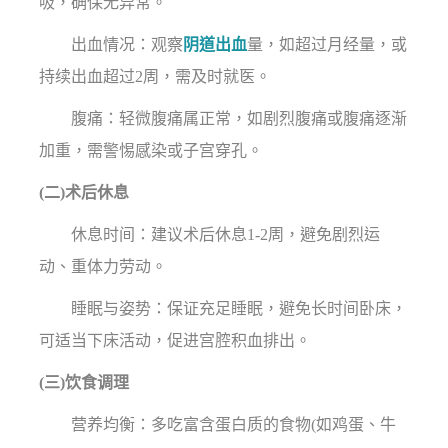
吸，确保无异常。
出血情况：观察
阴道出血
量，如超过月经量，或
持续出血超过2周，需及时就医。
腹痛：轻微腹痛属正常，如剧烈腹痛或腹痛逐渐
加重，需警惕感染或子宫穿孔。
(二)术后休息
休息时间：建议术后休息1-2周，避免剧烈运
动、重体力劳动。
睡眠与姿势：保证充足睡眠，避免长时间卧床，
可适当下床活动，促进宫腔积血排出。
(三)饮食调理
营养均衡：多吃富含蛋白质的食物(如鸡蛋、牛