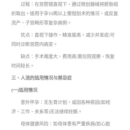
过程：在宫腔镜直视下，通过微创器械将胚胎组
织取出。适用于孕10周以上需钳刮术的情况，或反复
流产、子宫畸形等复杂病例。
优点：直视下操作，精准度高，减少并发症;可
同时诊断宫腔内病变。
缺点：手术难度大，费用高;需住院观察，恢复
时间较长。
三、人流的适用情况与禁忌症
(一)适用情况
意外怀孕：无生育计划，或因各种原因(如经
济、工作、关系等)无法继续妊娠。
母体健康风险：如母体患有严重疾病(如心脏