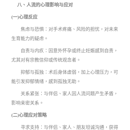
八、人流的心理影响与应对
(一)心理反应
焦虑与恐惧：对手术疼痛、风险的担忧，对未来
生育能力的疑虑。
自责与内疚：因意外怀孕或终止妊娠感到自责，
尤其对有宗教信仰或传统观念者。
抑郁与孤独：术后身体虚弱，加上心理压力，可
能引发抑郁情绪，感到孤独无助。
关系紧张：与伴侣、家人因人流问题产生矛盾，
影响亲密关系。
(二)心理应对策略
寻求支持：与伴侣、家人、朋友坦诚沟通，获得