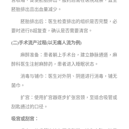
宫收缩，促使胚胎排出。服药后需在医院观察，直至
胚胎排出且出血量减少。
胚胎排出后：医生检查排出的组织是否完整，必
要时进行B超复查，确认是否需要清宫。
(二)手术流产过程(以无痛人流为例)
麻醉准备：患者躺上手术台，建立静脉通道，麻
醉科医生注射麻醉药，患者进入睡眠状态。
消毒与铺巾：医生对外阴、阴道进行消毒，铺无
菌巾。
扩宫：使用扩宫器逐步扩张宫颈，至适合吸管或
刮匙通过的口径。
吸宫或刮宫：