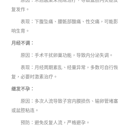
原因：术后感染未彻底治疗，导致盆腔内炎症反
复发作。
表现：下腹坠痛、腰骶部酸痛、性交痛，可能影
响生育。
月经不调：
原因：手术干扰卵巢功能，导致内分泌失调。
表现：月经周期紊乱、经量异常，多数可自行恢
复，必要时激素治疗。
继发不孕：
原因：多次人流导致子宫内膜损伤、输卵管堵塞
或盆腔粘连。
预防：避免反复人流，严格避孕。