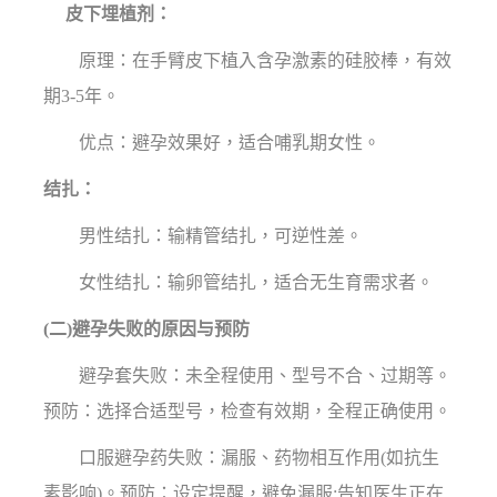
皮下埋植剂：
原理：在手臂皮下植入含孕激素的硅胶棒，有效
期3-5年。
优点：避孕效果好，适合哺乳期女性。
结扎：
男性结扎：输精管结扎，可逆性差。
女性结扎：输卵管结扎，适合无生育需求者。
(二)避孕失败的原因与预防
避孕套失败：未全程使用、型号不合、过期等。
预防：选择合适型号，检查有效期，全程正确使用。
口服避孕药失败：漏服、药物相互作用(如抗生
素影响)。预防：设定提醒，避免漏服;告知医生正在