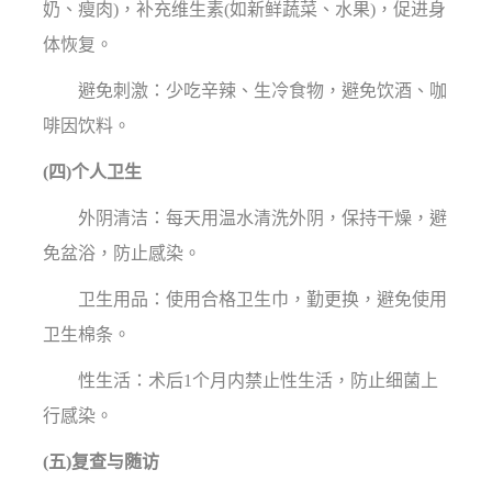
奶、瘦肉)，补充维生素(如新鲜蔬菜、水果)，促进身
体恢复。
避免刺激：少吃辛辣、生冷食物，避免饮酒、咖
啡因饮料。
(四)个人卫生
外阴清洁：每天用温水清洗外阴，保持干燥，避
免盆浴，防止感染。
卫生用品：使用合格卫生巾，勤更换，避免使用
卫生棉条。
性生活：术后1个月内禁止性生活，防止细菌上
行感染。
(五)复查与随访