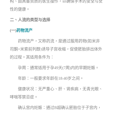
构、由具备资质的医生操作，以确保手术的安全与女
性的健康。
二、人流的类型与选择
(一)
药物流产
药物流产，又称药流，是通过服用药物(如米非
司酮+米索前列醇)诱导子宫收缩，促使胚胎排出体外
的过程。其适用条件为：
孕周：通常适用于孕49天(7周)内的早期妊娠。
年龄：一般要求年龄在18-40岁之间。
健康状况：无严重心、肝、肾疾病，无青光眼、
哮喘等禁忌症。
确认宫内妊娠：通过B超确认胚胎位于子宫内，