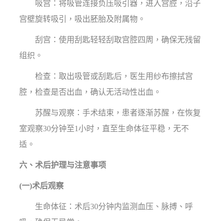
吸宫：将吸管连接负压吸引器，进入宫腔，沿子
宫壁旋转吸引，吸出胚胎及附属物。
刮宫：使用刮匙轻轻刮取宫腔四周，确保无残留
组织。
检查：取出吸管或刮匙后，医生用纱布擦拭宫
腔，检查是否出血，确认无活动性出血。
苏醒与观察：手术结束，患者逐渐苏醒，在恢复
室观察30分钟至1小时，直至生命体征平稳，无不
适。
六、术后护理与注意事项
(一)术后观察
生命体征：术后30分钟内监测血压、脉搏、呼