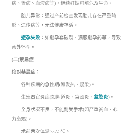
病、肾病、血液病等)，继续妊娠可能危及生命。
胎儿异常：通过产前检查发现胎儿存在严重畸
形、遗传病等，无法健康存活。
避孕失败
：如避孕套破裂、漏服避孕药等，导致
意外怀孕。
(二)禁忌症
绝对禁忌症：
各种疾病的急性期(如发热、感染)。
生殖器官炎症(如阴道炎、宫颈炎、
盆腔炎
)。
全身状况不良，不能耐受手术(如严重贫血、心
力衰竭)。
术前两次体温≥37.5℃。