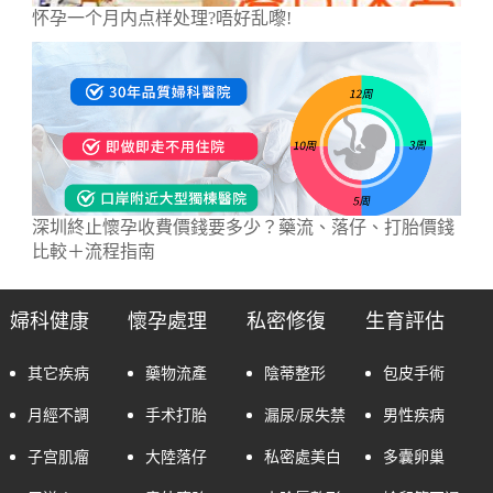
怀孕一个月内点样处理?唔好乱嚟!
深圳終止懷孕收費價錢要多少？藥流、落仔、打胎價錢
比較＋流程指南
婦科健康
懷孕處理
私密修復
生育評估
其它疾病
藥物流產
陰蒂整形
包皮手術
月經不調
手术打胎
漏尿/尿失禁
男性疾病
子宫肌瘤
大陸落仔
私密處美白
多囊卵巢