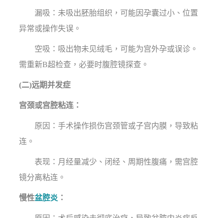
漏吸：未吸出胚胎组织，可能因孕囊过小、位置
异常或操作失误。
空吸：吸出物未见绒毛，可能为宫外孕或误诊。
需重新B超检查，必要时腹腔镜探查。
(二)远期并发症
宫颈或宫腔粘连：
原因：手术操作损伤宫颈管或子宫内膜，导致粘
连。
表现：月经量减少、闭经、周期性腹痛，需宫腔
镜分离粘连。
慢性
盆腔炎
：