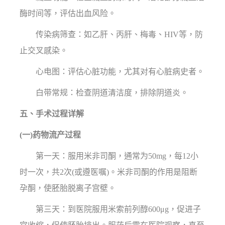
酶时间等，评估出血风险。
传染病筛查：如乙肝、丙肝、梅毒、HIV等，防
止交叉感染。
心电图：评估心脏功能，尤其对有心脏病史者。
白带常规：检查阴道清洁度，排除阴道炎。
五、手术过程详解
(一)药物流产过程
第一天：服用米非司酮，通常为50mg，每12小
时一次，共2次(或遵医嘱)。米非司酮的作用是阻断
孕酮，使胚胎脱离子宫壁。
第三天：到医院服用米索前列醇600μg，促进子