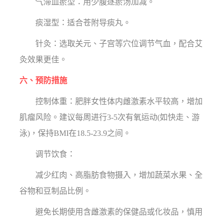
气滞血瘀型：用少腹逐瘀汤加减。
痰湿型：适合苍附导痰丸。
针灸：选取关元、子宫等穴位调节气血，配合艾
灸效果更佳。
六、预防措施
控制体重：肥胖女性体内雌激素水平较高，增加
肌瘤风险。建议每周进行3-5次有氧运动(如快走、游
泳)，保持BMI在18.5-23.9之间。
调节饮食：
减少红肉、高脂肪食物摄入，增加蔬菜水果、全
谷物和豆制品比例。
避免长期使用含雌激素的保健品或化妆品，慎用