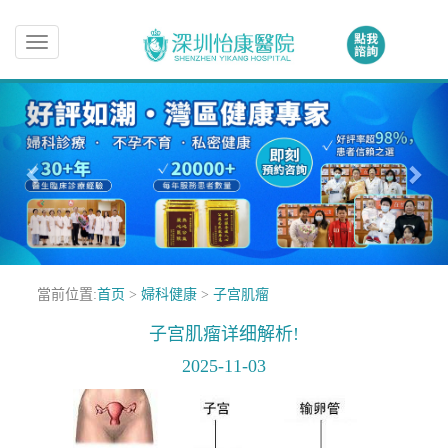
Toggle
navigation
當前位置:
首页
>
婦科健康
>
子宫肌瘤
子宫肌瘤详细解析!
2025-11-03