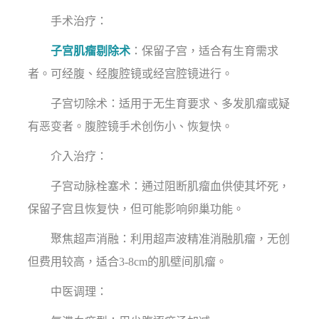
手术治疗：
子宫肌瘤剔除术
：保留子宫，适合有生育需求
者。可经腹、经腹腔镜或经宫腔镜进行。
子宫切除术：适用于无生育要求、多发肌瘤或疑
有恶变者。腹腔镜手术创伤小、恢复快。
介入治疗：
子宫动脉栓塞术：通过阻断肌瘤血供使其坏死，
保留子宫且恢复快，但可能影响卵巢功能。
聚焦超声消融：利用超声波精准消融肌瘤，无创
但费用较高，适合3-8cm的肌壁间肌瘤。
中医调理：