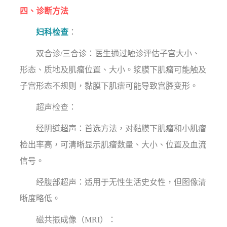
四、诊断方法
妇科检查
：
双合诊/三合诊：医生通过触诊评估子宫大小、
形态、质地及肌瘤位置、大小。浆膜下肌瘤可能触及
子宫形态不规则，黏膜下肌瘤可能导致宫腔变形。
超声检查：
经阴道超声：首选方法，对黏膜下肌瘤和小肌瘤
检出率高，可清晰显示肌瘤数量、大小、位置及血流
信号。
经腹部超声：适用于无性生活史女性，但图像清
晰度略低。
磁共振成像（MRI）：