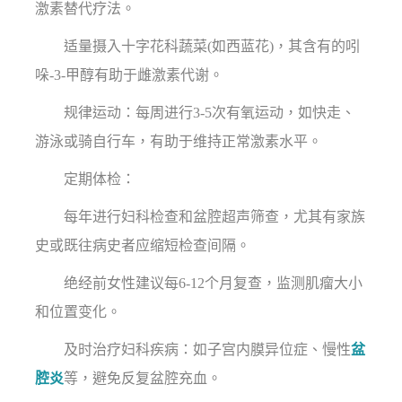
激素替代疗法。
适量摄入十字花科蔬菜(如西蓝花)，其含有的吲
哚-3-甲醇有助于雌激素代谢。
规律运动：每周进行3-5次有氧运动，如快走、
游泳或骑自行车，有助于维持正常激素水平。
定期体检：
每年进行妇科检查和盆腔超声筛查，尤其有家族
史或既往病史者应缩短检查间隔。
绝经前女性建议每6-12个月复查，监测肌瘤大小
和位置变化。
及时治疗妇科疾病：如子宫内膜异位症、慢性
盆
腔炎
等，避免反复盆腔充血。