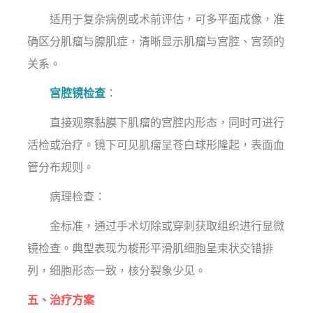
适用于复杂病例或术前评估，可多平面成像，准
确区分肌瘤与腺肌症，清晰显示肌瘤与宫腔、宫颈的
关系。
宫腔镜检查
：
直接观察黏膜下肌瘤的宫腔内形态，同时可进行
活检或治疗。镜下可见肌瘤呈苍白球形隆起，表面血
管分布规则。
病理检查：
金标准，通过手术切除或穿刺获取组织进行显微
镜检查。典型表现为梭形平滑肌细胞呈束状交错排
列，细胞形态一致，核分裂象少见。
五、治疗方案