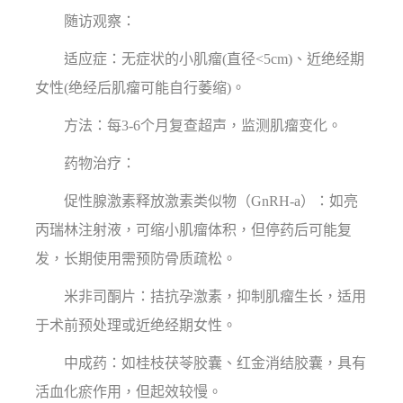
随访观察：
适应症：无症状的小肌瘤(直径<5cm)、近绝经期
女性(绝经后肌瘤可能自行萎缩)。
方法：每3-6个月复查超声，监测肌瘤变化。
药物治疗：
促性腺激素释放激素类似物（GnRH-a）：如亮
丙瑞林注射液，可缩小肌瘤体积，但停药后可能复
发，长期使用需预防骨质疏松。
米非司酮片：拮抗孕激素，抑制肌瘤生长，适用
于术前预处理或近绝经期女性。
中成药：如桂枝茯苓胶囊、红金消结胶囊，具有
活血化瘀作用，但起效较慢。