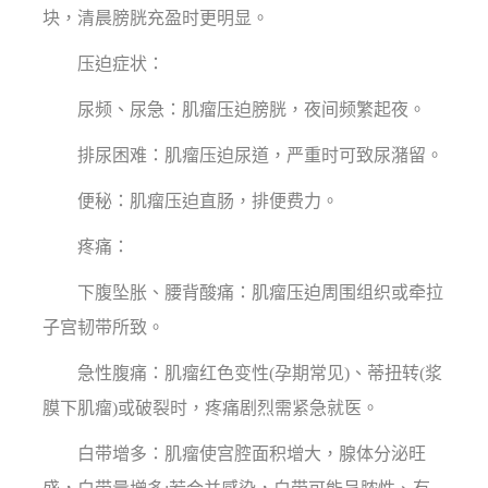
块，清晨膀胱充盈时更明显。
压迫症状：
尿频、尿急：肌瘤压迫膀胱，夜间频繁起夜。
排尿困难：肌瘤压迫尿道，严重时可致尿潴留。
便秘：肌瘤压迫直肠，排便费力。
疼痛：
下腹坠胀、腰背酸痛：肌瘤压迫周围组织或牵拉
子宫韧带所致。
急性腹痛：肌瘤红色变性(孕期常见)、蒂扭转(浆
膜下肌瘤)或破裂时，疼痛剧烈需紧急就医。
白带增多：肌瘤使宫腔面积增大，腺体分泌旺