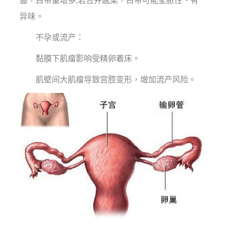
盛，白带量增多;若合并感染，白带可能呈脓性、有
异味。
不孕或流产：
黏膜下肌瘤影响受精卵着床。
肌壁间大肌瘤导致宫腔变形，增加流产风险。