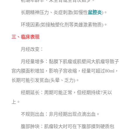
初潮年龄早、未生育或生育次数少。
长期精神压力、炎症刺激(如慢性
盆腔炎
)。
环境因素(如接触塑化剂等类雌激素物质)。
三、临床表现
月经改变：
月经量增多：黏膜下肌瘤或肌壁间大肌瘤导致子
宫内膜面积增加，影响子宫收缩，经量可超过80ml，
长期可能引发贫血(头晕、乏力)。
经期延长：周期可能正常，但经期持续7天以
上。
不规则出血：非月经期出现点滴出血。
腹部肿块：肌瘤较大时可在下腹部摸到硬质包