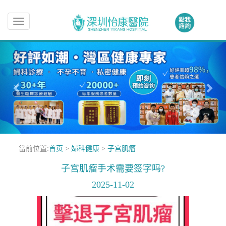
Toggle
navigation
當前位置:
首页
>
婦科健康
>
子宫肌瘤
子宫肌瘤手术需要签字吗?
2025-11-02