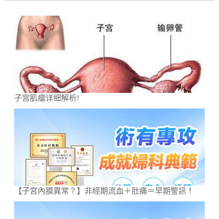
子宫肌瘤详细解析!
【子宮內膜異常？】非經期流血＋肚痛＝早期警訊！