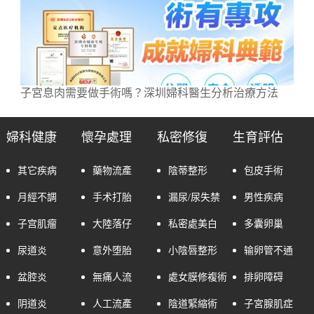
子宮息肉需要做手術嗎？深圳婦科醫生分析治療方法
婦科健康
懷孕處理
私密修復
生育評估
其它疾病
藥物流產
陰蒂整形
包皮手術
月經不調
手术打胎
漏尿/尿失禁
男性疾病
子宫肌瘤
大陸落仔
私密處美白
多囊卵巢
尿道炎
意外堕胎
小陰唇整形
输卵管不通
盆腔炎
無痛人流
處女膜修複術
排卵障碍
阴道炎
人工流產
陰道緊縮術
子宮腺肌症