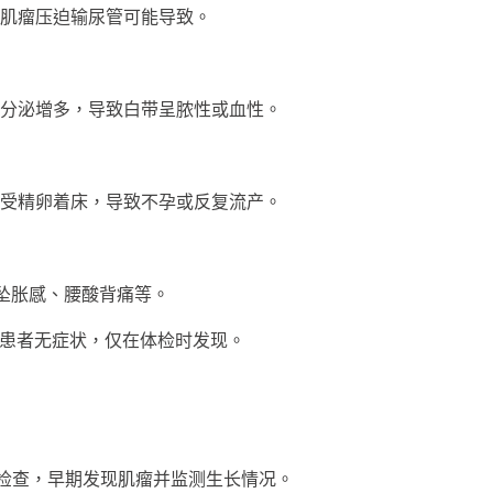
肌瘤压迫输尿管可能导致。
泌增多，导致白带呈脓性或血性。
精卵着床，导致不孕或反复流产。
坠胀感、腰酸背痛等。
瘤患者无症状，仅在体检时发现。
查，早期发现肌瘤并监测生长情况。