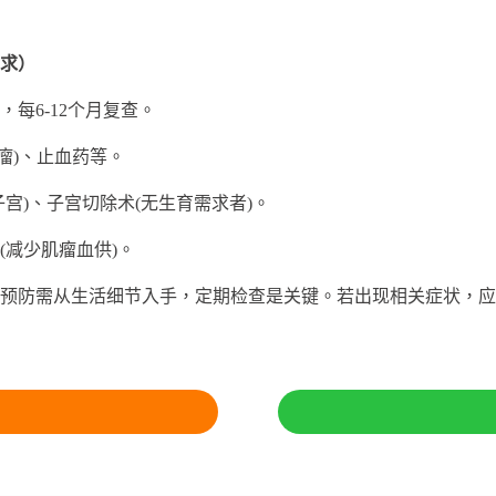
求）
6-12个月复查。
瘤)、止血药等。
)、子宫切除术(无生育需求者)。
减少肌瘤血供)。
防需从生活细节入手，定期检查是关键。若出现相关症状，应