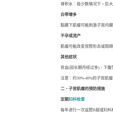
肾积水：极少数情况下，巨大
白带增多
黏膜下肌瘤可能刺激子宫内膜分
不孕或流产
肌瘤可能改变宫腔形态或阻碍受
其他症状
贫血(因长期月经过多)、下腹
注意：约30%-40%的子宫肌
二、子宫肌瘤的预防措施
定期
妇科检查
每年进行一次盆腔B超或妇科检