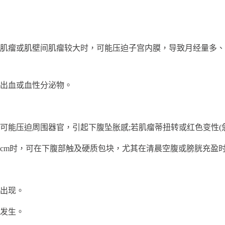
瘤或肌壁间肌瘤较大时，可能压迫子宫内膜，导致月经量多、
出血或血性分泌物。
压迫周围器官，引起下腹坠胀感;若肌瘤蒂扭转或红色变性(急
cm时，可在下腹部触及硬质包块，尤其在清晨空腹或膀胱充盈
出现。
发生。