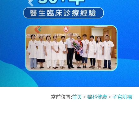
當前位置:
首页
>
婦科健康
>
子宫肌瘤