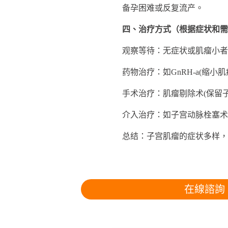
备孕困难或反复流产。
四、治疗方式（根据症状和需
观察等待：无症状或肌瘤小者，每
药物治疗：如GnRH-a(缩小肌
手术治疗：肌瘤剔除术(保留子宫
介入治疗：如子宫动脉栓塞术(
总结：子宫肌瘤的症状多样，预
在線諮詢