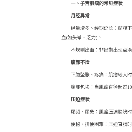
一、子宫肌瘤的常见症状
月经异常
经量增多、经期延长：黏膜下肌
血(如头晕、乏力)。
不规则出血：非经期出现点滴
腹部不适
下腹坠胀、疼痛：肌瘤较大时可能
腹部包块：当肌瘤直径超过10
压迫症状
尿频、尿急：肌瘤压迫膀胱时
便秘、排便困难：压迫直肠时