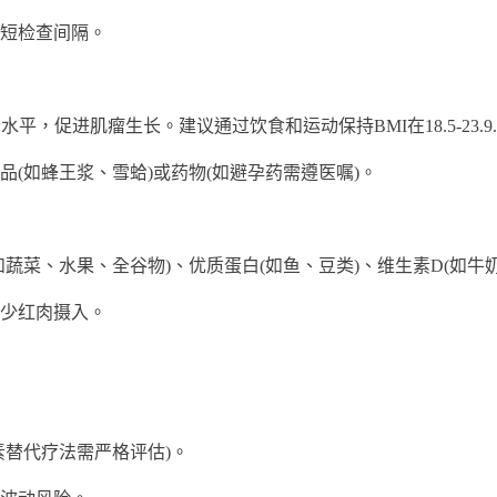
短检查间隔。
平，促进肌瘤生长。建议通过饮食和运动保持BMI在18.5-23.9.
如蜂王浆、雪蛤)或药物(如避孕药需遵医嘱)。
菜、水果、全谷物)、优质蛋白(如鱼、豆类)、维生素D(如牛奶
少红肉摄入。
替代疗法需严格评估)。