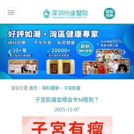
Toggle
navigation
當前位置:
首页
>
婦科健康
>
子宫肌瘤
子宫肌瘤会唔会令M唔到？
2025-11-07