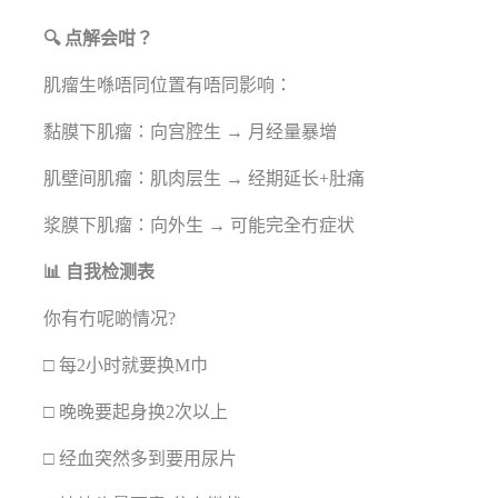
🔍 点解会咁？
肌瘤生喺唔同位置有唔同影响：
黏膜下肌瘤：向宫腔生 → 月经量暴增
肌壁间肌瘤：肌肉层生 → 经期延长+肚痛
浆膜下肌瘤：向外生 → 可能完全冇症状
📊 自我检测表
你有冇呢啲情况?
□ 每2小时就要换M巾
□ 晚晚要起身换2次以上
□ 经血突然多到要用尿片