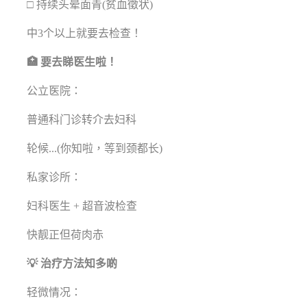
□ 持续头晕面青(贫血徵状)
中3个以上就要去检查！
🏥 要去睇医生啦！
公立医院：
普通科门诊转介去妇科
轮候...(你知啦，等到颈都长)
私家诊所：
妇科医生 + 超音波检查
快靓正但荷肉赤
💡 治疗方法知多啲
轻微情况：