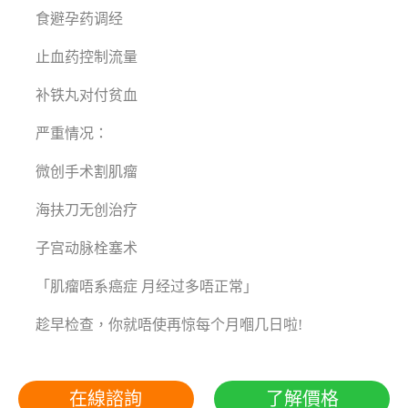
食避孕药调经
止血药控制流量
补铁丸对付贫血
严重情况：
微创手术割肌瘤
海扶刀无创治疗
子宫动脉栓塞术
「肌瘤唔系癌症 月经过多唔正常」
趁早检查，你就唔使再惊每个月嗰几日啦!
在線諮詢
了解價格