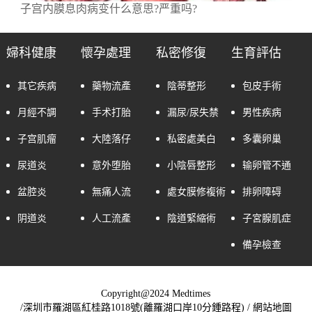
子宫内膜息肉病变什么意思?严重吗?
婦科健康
懷孕處理
私密修復
生育評估
其它疾病
藥物流產
陰蒂整形
包皮手術
月經不調
手术打胎
漏尿/尿失禁
男性疾病
子宫肌瘤
大陸落仔
私密處美白
多囊卵巢
尿道炎
意外堕胎
小陰唇整形
输卵管不通
盆腔炎
無痛人流
處女膜修複術
排卵障碍
阴道炎
人工流產
陰道緊縮術
子宮腺肌症
備孕檢查
Copyright@2024 Medtimes
/深圳市羅湖區紅桂路1018號(離羅湖口岸10分鍾路程) /
網站地圖