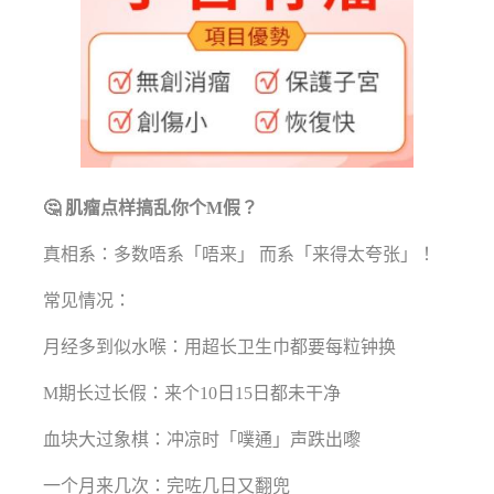
🤔 肌瘤点样搞乱你个M假？
真相系：多数唔系「唔来」 而系「来得太夸张」！
常见情况：
月经多到似水喉：用超长卫生巾都要每粒钟换
M期长过长假：来个10日15日都未干净
血块大过象棋：冲凉时「噗通」声跌出嚟
一个月来几次：完咗几日又翻兜