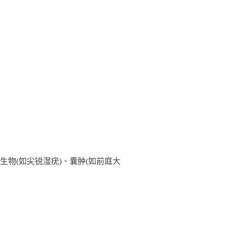
(如尖锐湿疣)、囊肿(如前庭大