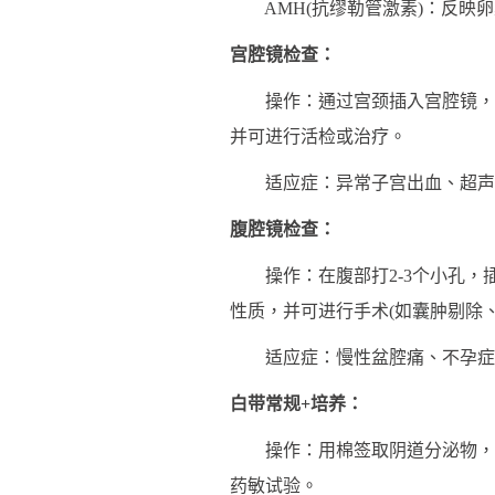
AMH(抗缪勒管激素)：反映卵
宫腔镜检查：
操作：通过宫颈插入宫腔镜，直
并可进行活检或治疗。
适应症：异常子宫出血、超声
腹腔镜检查：
操作：在腹部打2-3个小孔，
性质，并可进行手术(如囊肿剔除
适应症：慢性盆腔痛、不孕症
白带常规+培养：
操作：用棉签取阴道分泌物，检测
药敏试验。