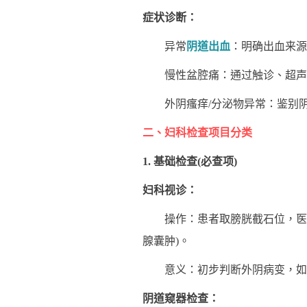
症状诊断：
异常
阴道出血
：明确出血来源
慢性盆腔痛：通过触诊、超声或
外阴瘙痒/分泌物异常：鉴别阴道
二、妇科检查项目分类
1. 基础检查(必查项)
妇科视诊：
操作：患者取膀胱截石位，医生观
腺囊肿)。
意义：初步判断外阴病变，如
阴道窥器检查：