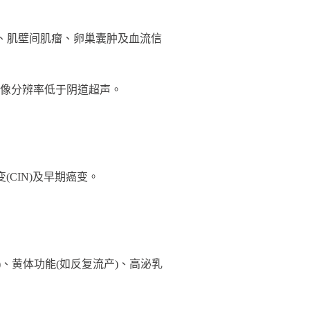
、肌壁间肌瘤、卵巢囊肿及血流信
像分辨率低于阴道超声。
CIN)及早期癌变。
)、黄体功能(如反复流产)、高泌乳