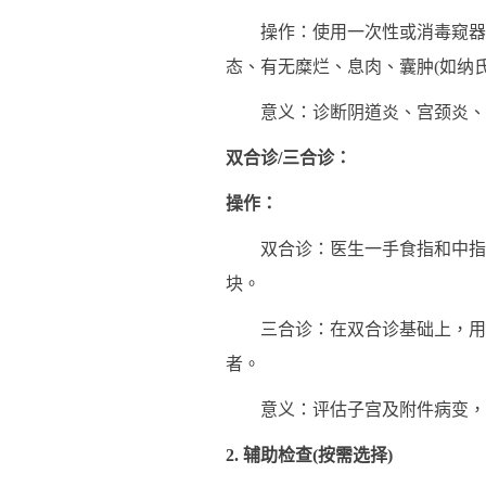
操作：使用一次性或消毒窥器扩
态、有无糜烂、息肉、囊肿(如纳氏
意义：诊断阴道炎、宫颈炎、宫
双合诊/三合诊：
操作：
双合诊：医生一手食指和中指放
块。
三合诊：在双合诊基础上，用食
者。
意义：评估子宫及附件病变，
2. 辅助检查(按需选择)