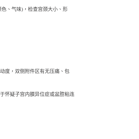
色、气味)，检查宫颈大小、形
动度，双侧附件区有无压痛、包
于怀疑子宫内膜异位症或盆腔粘连