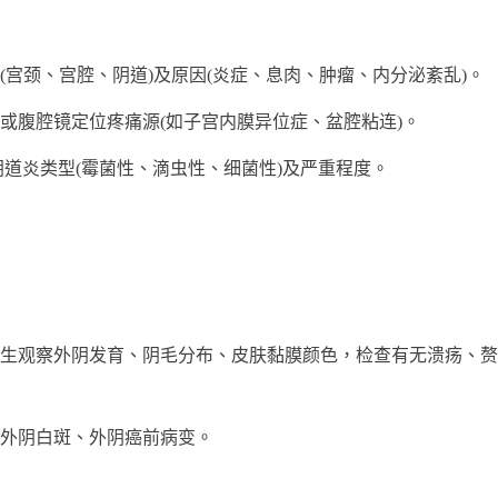
(宫颈、宫腔、阴道)及原因(炎症、息肉、肿瘤、内分泌紊乱)。
腹腔镜定位疼痛源(如子宫内膜异位症、盆腔粘连)。
炎类型(霉菌性、滴虫性、细菌性)及严重程度。
察外阴发育、阴毛分布、皮肤黏膜颜色，检查有无溃疡、赘生物
外阴白斑、外阴癌前病变。