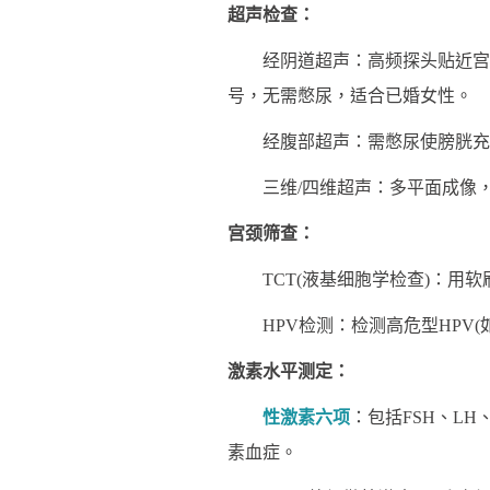
超声检查：
经阴道超声：高频探头贴近宫颈
号，无需憋尿，适合已婚女性。
经腹部超声：需憋尿使膀胱充盈
三维/四维超声：多平面成像，更
宫颈筛查：
TCT(液基细胞学检查)：用软
HPV检测：检测高危型HPV(如
激素水平测定：
性激素六项
：包括FSH、LH
素血症。