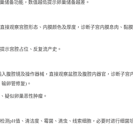
巢储备功能，数值越低提示卵巢储备越差。
接观察宫腔形态、内膜颜色及厚度，诊断子宫内膜息肉、黏膜
提示宫腔占位、反复流产史。
插入腹腔镜及操作器械，直接观察盆腔及腹腔内器官，诊断子宫
、输卵管修复)。
、疑似卵巢恶性肿瘤。
pH值、清洁度、霉菌、滴虫、线索细胞，必要时进行细菌培养