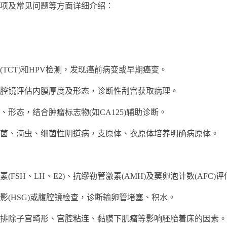
项及常见问题等方面详细介绍：
CT)和HPV检测，发现癌前病变或早期癌变。
镜评估内膜厚度及形态，诊断性刮宫获取病理。
态，结合肿瘤标志物(如CA125)辅助诊断。
、滴虫、细菌性阴道病，支原体、衣原体培养明确病原体。
H、LH、E2)、抗缪勒管激素(AMH)及窦卵泡计数(AFC)评
HSG)或腹腔镜检查，诊断输卵管堵塞、积水。
排除子宫畸形、宫腔粘连、黏膜下肌瘤等影响胚胎着床的因素。