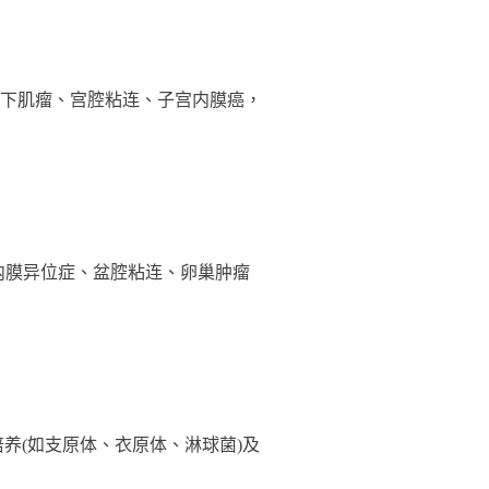
下肌瘤、宫腔粘连、子宫内膜癌，
内膜异位症、盆腔粘连、卵巢肿瘤
(如支原体、衣原体、淋球菌)及