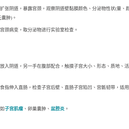
张阴道，暴露宫颈，观察阴道壁黏膜颜色、分泌物性状(量、颜
囊肿)。
颈病变，取分泌物进行实验室检查。
入阴道，另一手在腹部配合，触摸子宫大小、形态、质地、活
指伸入直肠，检查子宫后壁、直肠子宫陷凹、宫骶韧带，适用
如
子宫肌瘤
、卵巢囊肿、
盆腔炎
。