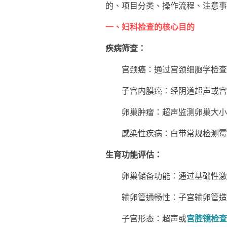
的、项目分类、操作流程、注意事
一、妇科检查的核心目的
疾病筛查：
宫颈癌：通过宫颈细胞学检查(T
子宫内膜癌：经阴道超声或宫腔
卵巢肿瘤：超声监测卵巢大小、形
感染性疾病：白带常规检测霉菌
生育功能评估：
卵巢储备功能：通过基础性激素(FS
输卵管通畅性：子宫输卵管造影(
子宫形态：超声或
宫腔镜检查