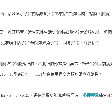
，清晰显示子宫内膜厚度、宫腔内占位(如息肉、黏膜下肌瘤)
，推开肠管，适合无性生活史女性或观察较大盆腔包块，但图
准确评估子宫畸形(如双角子宫、纵隔子宫)、宫腔粘连。
刷刷取宫颈脱落细胞，检测细胞形态是否异常，筛查宫颈癌前病变(
16、18型)感染，与TCT联合使用提高宫颈癌筛查准确性。
、E2、P、T、PRL，评估卵巢功能(如卵巢早衰、
多囊卵巢
综合征