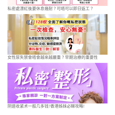
私密處漂紅後要休息幾耐？可唔可以即日返工？
女性尿失禁會唔會越來越嚴重？早期治療的重要性
阴道收紧术一般几多钱?香港姊妹必睇攻略!