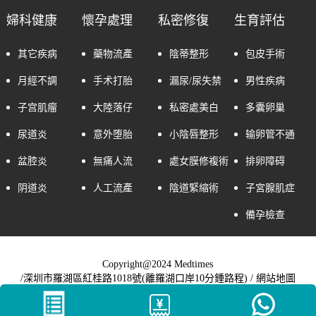
婦科健康
懷孕處理
私密修復
生育評估
其它疾病
藥物流產
陰蒂整形
包皮手術
月經不調
手术打胎
漏尿/尿失禁
男性疾病
子宫肌瘤
大陸落仔
私密處美白
多囊卵巢
尿道炎
意外堕胎
小陰唇整形
输卵管不通
盆腔炎
無痛人流
處女膜修複術
排卵障碍
阴道炎
人工流產
陰道緊縮術
子宮腺肌症
備孕檢查
Copyright@2024 Medtimes
/深圳市羅湖區紅桂路1018號(離羅湖口岸10分鍾路程) /
網站地圖