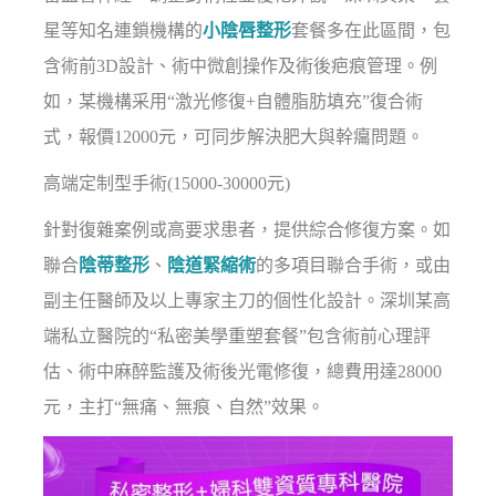
星等知名連鎖機構的
小陰唇整形
套餐多在此區間，包
含術前3D設計、術中微創操作及術後疤痕管理。例
如，某機構采用“激光修復+自體脂肪填充”復合術
式，報價12000元，可同步解決肥大與幹癟問題。
高端定制型手術(15000-30000元)
針對復雜案例或高要求患者，提供綜合修復方案。如
聯合
陰蒂整形
、
陰道緊縮術
的多項目聯合手術，或由
副主任醫師及以上專家主刀的個性化設計。深圳某高
端私立醫院的“私密美學重塑套餐”包含術前心理評
估、術中麻醉監護及術後光電修復，總費用達28000
元，主打“無痛、無痕、自然”效果。