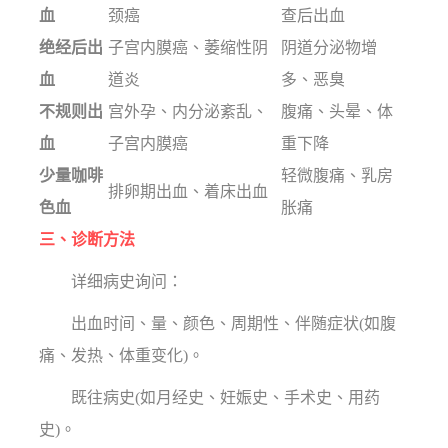
血
颈癌
查后出血
绝经后出
子宫内膜癌、萎缩性阴
阴道分泌物增
血
道炎
多、恶臭
不规则出
宫外孕、内分泌紊乱、
腹痛、头晕、体
血
子宫内膜癌
重下降
少量咖啡
轻微腹痛、乳房
排卵期出血、着床出血
色血
胀痛
三、诊断方法
详细病史询问：
出血时间、量、颜色、周期性、伴随症状(如腹
痛、发热、体重变化)。
既往病史(如月经史、妊娠史、手术史、用药
史)。