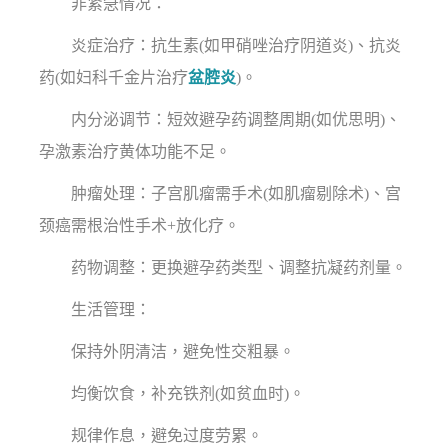
非紧急情况：
炎症治疗：抗生素(如甲硝唑治疗阴道炎)、抗炎
药(如妇科千金片治疗
盆腔炎
)。
内分泌调节：短效避孕药调整周期(如优思明)、
孕激素治疗黄体功能不足。
肿瘤处理：子宫肌瘤需手术(如肌瘤剔除术)、宫
颈癌需根治性手术+放化疗。
药物调整：更换避孕药类型、调整抗凝药剂量。
生活管理：
保持外阴清洁，避免性交粗暴。
均衡饮食，补充铁剂(如贫血时)。
规律作息，避免过度劳累。