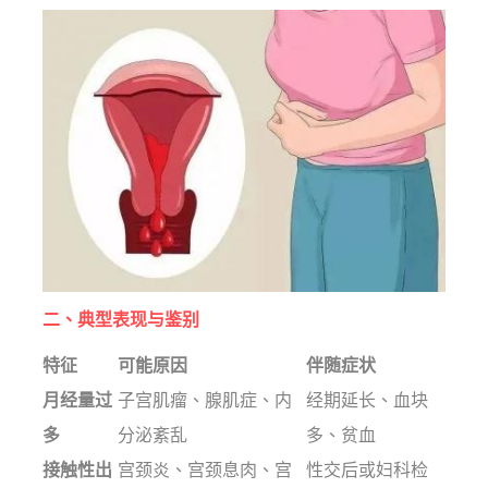
二、典型表现与鉴别
特征
可能原因
伴随症状
月经量过
子宫肌瘤、腺肌症、内
经期延长、血块
多
分泌紊乱
多、贫血
接触性出
宫颈炎、宫颈息肉、宫
性交后或妇科检