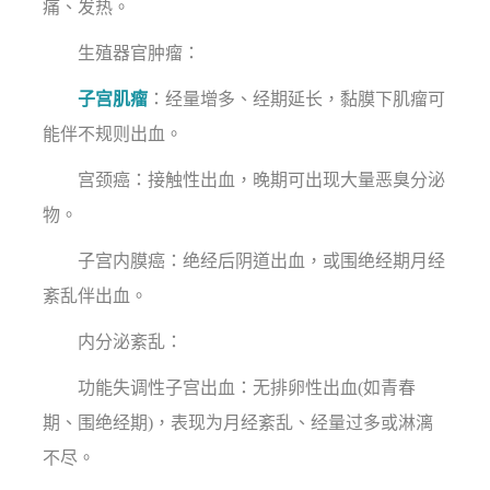
痛、发热。
生殖器官肿瘤：
子宫肌瘤
：经量增多、经期延长，黏膜下肌瘤可
能伴不规则出血。
宫颈癌：接触性出血，晚期可出现大量恶臭分泌
物。
子宫内膜癌：绝经后阴道出血，或围绝经期月经
紊乱伴出血。
内分泌紊乱：
功能失调性子宫出血：无排卵性出血(如青春
期、围绝经期)，表现为月经紊乱、经量过多或淋漓
不尽。