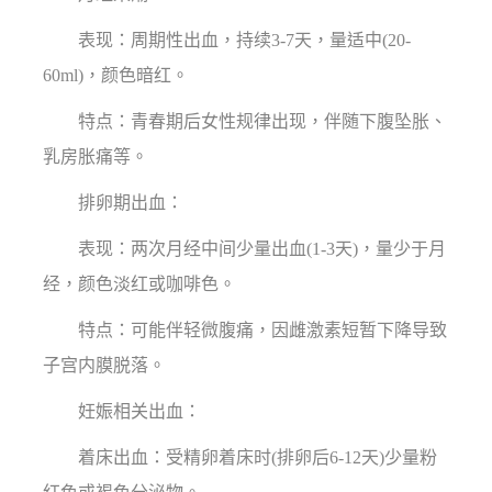
表现：周期性出血，持续3-7天，量适中(20-
60ml)，颜色暗红。
特点：青春期后女性规律出现，伴随下腹坠胀、
乳房胀痛等。
排卵期出血：
表现：两次月经中间少量出血(1-3天)，量少于月
经，颜色淡红或咖啡色。
特点：可能伴轻微腹痛，因雌激素短暂下降导致
子宫内膜脱落。
妊娠相关出血：
着床出血：受精卵着床时(排卵后6-12天)少量粉