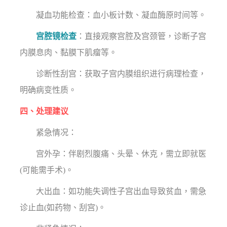
凝血功能检查：血小板计数、凝血酶原时间等。
宫腔镜检查
：直接观察宫腔及宫颈管，诊断子宫
内膜息肉、黏膜下肌瘤等。
诊断性刮宫：获取子宫内膜组织进行病理检查，
明确病变性质。
四、处理建议
紧急情况：
宫外孕：伴剧烈腹痛、头晕、休克，需立即就医
(可能需手术)。
大出血：如功能失调性子宫出血导致贫血，需急
诊止血(如药物、刮宫)。