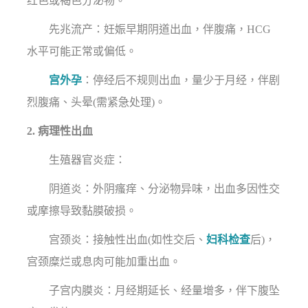
红色或褐色分泌物。
先兆流产：妊娠早期阴道出血，伴腹痛，HCG
水平可能正常或偏低。
宫外孕
：停经后不规则出血，量少于月经，伴剧
烈腹痛、头晕(需紧急处理)。
2. 病理性出血
生殖器官炎症：
阴道炎：外阴瘙痒、分泌物异味，出血多因性交
或摩擦导致黏膜破损。
宫颈炎：接触性出血(如性交后、
妇科检查
后)，
宫颈糜烂或息肉可能加重出血。
子宫内膜炎：月经期延长、经量增多，伴下腹坠