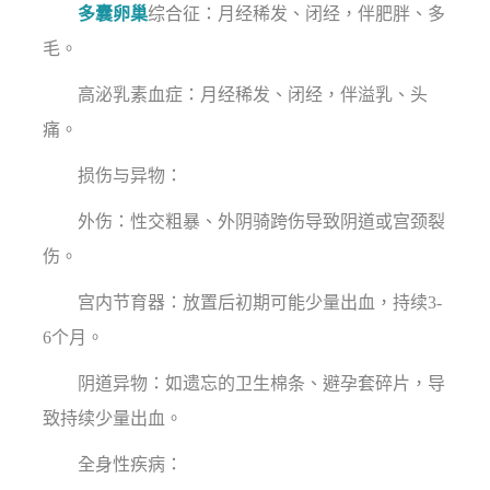
多囊卵巢
综合征：月经稀发、闭经，伴肥胖、多
毛。
高泌乳素血症：月经稀发、闭经，伴溢乳、头
痛。
损伤与异物：
外伤：性交粗暴、外阴骑跨伤导致阴道或宫颈裂
伤。
宫内节育器：放置后初期可能少量出血，持续3-
6个月。
阴道异物：如遗忘的卫生棉条、避孕套碎片，导
致持续少量出血。
全身性疾病：