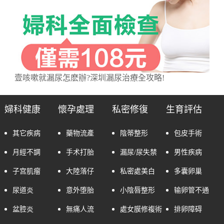
壹咳嗽就漏尿怎麽辦?深圳漏尿治療全攻略!
婦科健康
懷孕處理
私密修復
生育評估
其它疾病
藥物流產
陰蒂整形
包皮手術
月經不調
手术打胎
漏尿/尿失禁
男性疾病
子宫肌瘤
大陸落仔
私密處美白
多囊卵巢
尿道炎
意外堕胎
小陰唇整形
输卵管不通
盆腔炎
無痛人流
處女膜修複術
排卵障碍