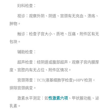
妇科检查：
视诊：观察外阴、阴道、宫颈有无充血、溃疡、
肿物。
触诊：检查子宫大小、质地、压痛，附件区有无
包块。
辅助检查：
超声检查：经阴道或腹部超声，观察子宫内膜厚
度、宫腔内有无占位、附件区情况。
宫颈筛查：TCT(液基细胞学检查)+HPV检测，
排除宫颈病变。
激素水平测定：如
性激素六项
、甲状腺功能、泌
乳素。