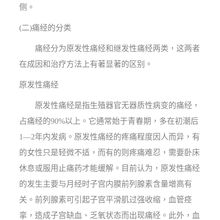
侧。
(二)痛经的分类
痛经分为原发性痛经和继发性痛经两类，这两者
在成因和治疗方法上有著显著的区别。
原发性痛经
原发性痛经是指生殖器官无器质性病变的痛经，
占痛经的90%以上。它通常始于青春期，多在初潮后
1—2年内发病。原发性痛经的疼痛程度因人而异，有
的女性只是轻微不适，而有的则疼痛难忍，需要卧床
休息或服用止痛药才能缓解。目前认为，原发性痛经
的发生主要与月经时子宫内膜前列腺素含量增高有
关。前列腺素可引起子宫平滑肌过强收缩，血管痉
挛，造成子宫缺血、乏氧状态而出现痛经。此外，血