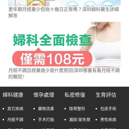
更年期月經量少但拖十幾日正常嗎？深圳婦科醫生詳細
解答
月經不調且經量過少是什麼原因|深圳哪裏有看月經不調
的醫院?
婦科健康
懷孕處理
私密修復
生育評估
其它疾病
藥物流產
陰蒂整形
包皮手術
月經不調
手术打胎
漏尿/尿失禁
男性疾病