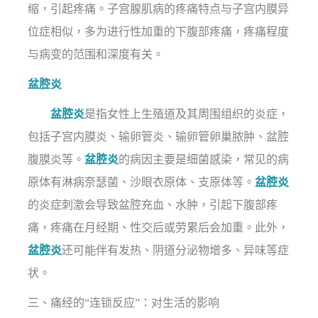
缩，引起疼痛。子宫腺肌病的疼痛特点与子宫内膜异
位症相似，多为进行性加重的下腹部疼痛，疼痛程度
与病变的范围和深度有关。
盆腔炎
盆腔炎
是指女性上生殖道及其周围组织的炎症，
包括子宫内膜炎、输卵管炎、输卵管卵巢脓肿、盆腔
腹膜炎等。
盆腔炎
的病因主要是细菌感染，常见的病
原体有淋病奈瑟菌、沙眼衣原体、支原体等。
盆腔炎
的炎症刺激会导致盆腔充血、水肿，引起下腹部疼
痛，疼痛在月经期、性交后或劳累后会加重。此外，
盆腔炎
还可能伴有发热、阴道分泌物增多、异味等症
状。
三、痛经的“连锁反应”：对生活的影响