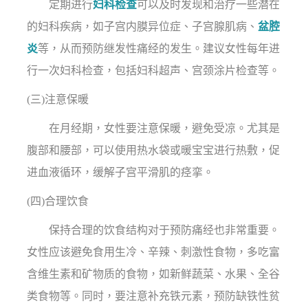
定期进行
妇科检查
可以及时发现和治疗一些潜在
的妇科疾病，如子宫内膜异位症、子宫腺肌病、
盆腔
炎
等，从而预防继发性痛经的发生。建议女性每年进
行一次妇科检查，包括妇科超声、宫颈涂片检查等。
(三)注意保暖
在月经期，女性要注意保暖，避免受凉。尤其是
腹部和腰部，可以使用热水袋或暖宝宝进行热敷，促
进血液循环，缓解子宫平滑肌的痉挛。
(四)合理饮食
保持合理的饮食结构对于预防痛经也非常重要。
女性应该避免食用生冷、辛辣、刺激性食物，多吃富
含维生素和矿物质的食物，如新鲜蔬菜、水果、全谷
类食物等。同时，要注意补充铁元素，预防缺铁性贫