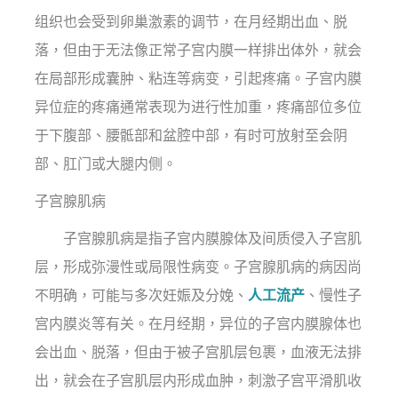
组织也会受到卵巢激素的调节，在月经期出血、脱
落，但由于无法像正常子宫内膜一样排出体外，就会
在局部形成囊肿、粘连等病变，引起疼痛。子宫内膜
异位症的疼痛通常表现为进行性加重，疼痛部位多位
于下腹部、腰骶部和盆腔中部，有时可放射至会阴
部、肛门或大腿内侧。
子宫腺肌病
子宫腺肌病是指子宫内膜腺体及间质侵入子宫肌
层，形成弥漫性或局限性病变。子宫腺肌病的病因尚
不明确，可能与多次妊娠及分娩、
人工流产
、慢性子
宫内膜炎等有关。在月经期，异位的子宫内膜腺体也
会出血、脱落，但由于被子宫肌层包裹，血液无法排
出，就会在子宫肌层内形成血肿，刺激子宫平滑肌收