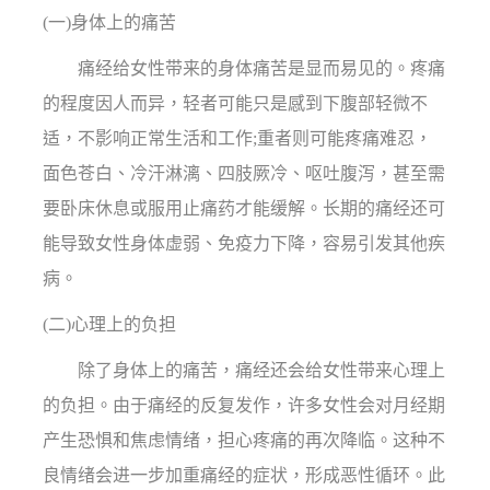
(一)身体上的痛苦
痛经给女性带来的身体痛苦是显而易见的。疼痛
的程度因人而异，轻者可能只是感到下腹部轻微不
适，不影响正常生活和工作;重者则可能疼痛难忍，
面色苍白、冷汗淋漓、四肢厥冷、呕吐腹泻，甚至需
要卧床休息或服用止痛药才能缓解。长期的痛经还可
能导致女性身体虚弱、免疫力下降，容易引发其他疾
病。
(二)心理上的负担
除了身体上的痛苦，痛经还会给女性带来心理上
的负担。由于痛经的反复发作，许多女性会对月经期
产生恐惧和焦虑情绪，担心疼痛的再次降临。这种不
良情绪会进一步加重痛经的症状，形成恶性循环。此