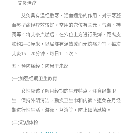
艾灸治疗
艾灸具有温经散寒、活血通络的作用，对于寒凝
血瘀型痛经疗效较好。常用的穴位有关元、气海、神
阙等。将艾条点燃后，在穴位上方进行熏烤，距离皮
肤约2—3厘米，以局部有温热感而无灼痛为宜，每次
艾灸15—20分钟，每日1—2次。
五、预防痛经：防患于未然
(一)加强经期卫生教育
女性应该了解月经期的生理特点，注意经期卫
生，保持外阴清洁，勤换卫生巾和内裤。避免在月经
期进行性生活、游泳、盆浴等，防止细菌感染。
(二)定期体检