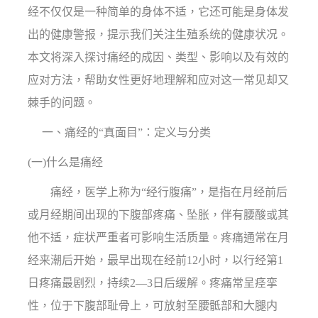
经不仅仅是一种简单的身体不适，它还可能是身体发
出的健康警报，提示我们关注生殖系统的健康状况。
本文将深入探讨痛经的成因、类型、影响以及有效的
应对方法，帮助女性更好地理解和应对这一常见却又
棘手的问题。
一、痛经的“真面目”：定义与分类
(一)什么是痛经
痛经，医学上称为“经行腹痛”，是指在月经前后
或月经期间出现的下腹部疼痛、坠胀，伴有腰酸或其
他不适，症状严重者可影响生活质量。疼痛通常在月
经来潮后开始，最早出现在经前12小时，以行经第1
日疼痛最剧烈，持续2—3日后缓解。疼痛常呈痉挛
性，位于下腹部耻骨上，可放射至腰骶部和大腿内