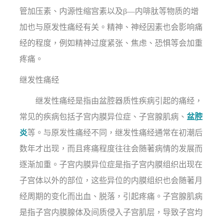
管加压素、内源性缩宫素以及β—内啡肽等物质的增
加也与原发性痛经有关。精神、神经因素也会影响痛
经的程度，例如精神过度紧张、焦虑、恐惧等会加重
疼痛。
继发性痛经
继发性痛经是指由盆腔器质性疾病引起的痛经，
常见的疾病包括子宫内膜异位症、子宫腺肌病、
盆腔
炎
等。与原发性痛经不同，继发性痛经通常在初潮后
数年才出现，而且疼痛程度往往会随著病情的发展而
逐渐加重。子宫内膜异位症是指子宫内膜组织出现在
子宫体以外的部位，这些异位的内膜组织也会随著月
经周期的变化而出血、脱落，引起疼痛。子宫腺肌病
是指子宫内膜腺体及间质侵入子宫肌层，导致子宫均