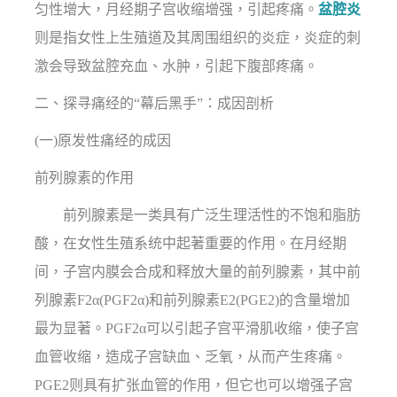
匀性增大，月经期子宫收缩增强，引起疼痛。
盆腔炎
则是指女性上生殖道及其周围组织的炎症，炎症的刺
激会导致盆腔充血、水肿，引起下腹部疼痛。
二、探寻痛经的“幕后黑手”：成因剖析
(一)原发性痛经的成因
前列腺素的作用
前列腺素是一类具有广泛生理活性的不饱和脂肪
酸，在女性生殖系统中起著重要的作用。在月经期
间，子宫内膜会合成和释放大量的前列腺素，其中前
列腺素F2α(PGF2α)和前列腺素E2(PGE2)的含量增加
最为显著。PGF2α可以引起子宫平滑肌收缩，使子宫
血管收缩，造成子宫缺血、乏氧，从而产生疼痛。
PGE2则具有扩张血管的作用，但它也可以增强子宫