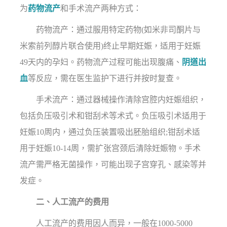
为
药物流产
和手术流产两种方式：
药物流产：通过服用特定药物(如米非司酮片与
米索前列醇片联合使用)终止早期妊娠，适用于妊娠
49天内的孕妇。药物流产过程可能出现腹痛、
阴道出
血
等反应，需在医生监护下进行并按时复查。
手术流产：通过器械操作清除宫腔内妊娠组织，
包括负压吸引术和钳刮术等术式。负压吸引术适用于
妊娠10周内，通过负压装置吸出胚胎组织;钳刮术适
用于妊娠10-14周，需扩张宫颈后清除妊娠物。手术
流产需严格无菌操作，可能出现子宫穿孔、感染等并
发症。
二、人工流产的费用
人工流产的费用因人而异，一般在1000-5000