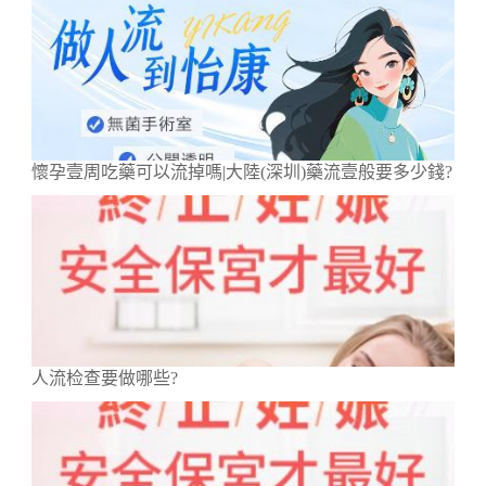
懷孕壹周吃藥可以流掉嗎|大陸(深圳)藥流壹般要多少錢?
人流检查要做哪些?