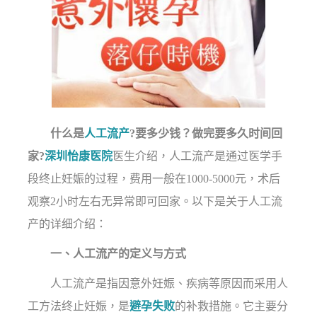
什么是
人工流产
?要多少钱？做完要多久时间回
家?
深圳怡康医院
医生介绍，人工流产是通过医学手
段终止妊娠的过程，费用一般在1000-5000元，术后
观察2小时左右无异常即可回家。以下是关于人工流
产的详细介绍：
一、人工流产的定义与方式
人工流产是指因意外妊娠、疾病等原因而采用人
工方法终止妊娠，是
避孕失败
的补救措施。它主要分