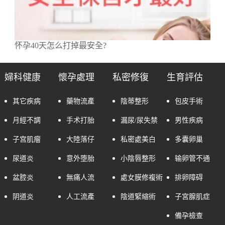
怀孕40天怎么打掉最安全?
婦科健康
懷孕處理
私密修復
生育評估
其它疾病
藥物流產
陰蒂整形
包皮手術
月經不調
手术打胎
漏尿/尿失禁
男性疾病
子宫肌瘤
大陸落仔
私密處美白
多囊卵巢
尿道炎
意外堕胎
小陰唇整形
输卵管不通
盆腔炎
無痛人流
處女膜修複術
排卵障碍
阴道炎
人工流產
陰道緊縮術
子宮腺肌症
備孕檢查