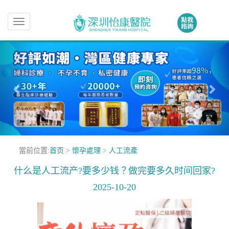
Toggle
navigation
當前位置:
首页
>
懷孕處理
>
人工流產
什么是人工流产?要多少钱？做完要多久时间回家?
2025-10-20