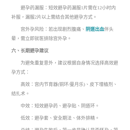
避孕药漏服：短效避孕药漏服1片需在12小时内
补服，漏服2片以上需结合其他避孕方式。
宫外孕风险：若出现剧烈腹痛、
阴道出血
伴头
晕，需立即就医排除宫外孕。
六、长期避孕建议
为避免重复意外，建议根据自身情况选择高效避
孕方式：
高效：宫内节育器(铜环/曼月乐)、皮下埋植剂、
结扎术。
中效：短效避孕药、避孕贴、阴道环。
低效：避孕套、安全期法、体外排精。