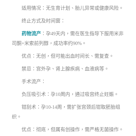
适用情况：无生育计划、胎儿异常或健康风险。
终止方式及时间窗：
药物流产
：孕49天内，需在医生指导下服用米非
司酮+米索前列醇，成功率约90%。
优点：无创，但可能出血时间长、需复查。
禁忌：宫外孕、肾上腺疾病、血液病等。
手术流产：
负压吸引术：孕10周内，通过吸宫终止妊娠。
钳刮术：孕10-14周，需扩张宫颈后钳取胚胎组
织。
优点：彻底，但属有创操作，需严格无菌操作。