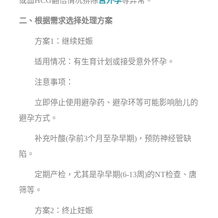
或血HCG翻倍情况排除
宫外孕
等异常。
二、根据需求选择处理方案
方案1：继续妊娠
适用情况：有生育计划或接受意外怀孕。
注意事项：
立即停止使用避孕药、避孕环等可能影响胎儿的
避孕方式。
补充叶酸(孕前3个月至孕早期)，预防神经管缺
陷。
定期产检，尤其是孕早期(6-13周)的NT检查、唐
筛等。
方案2：终止妊娠