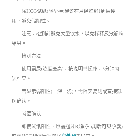
尿HCG试纸(验孕棒)建议在月经推迟1周后使
用，避免假阴性。
注意：检测前避免大量饮水，以免稀释尿液影响
结果。
检测方法
使用晨尿(浓度最高)，按说明书操作，5分钟内
读结果。
若显示弱阳性(一深一浅)，需隔天复测或直接就
医确认。
就医确认
即使试纸阳性，也需通过B超(孕5周后可见孕囊)