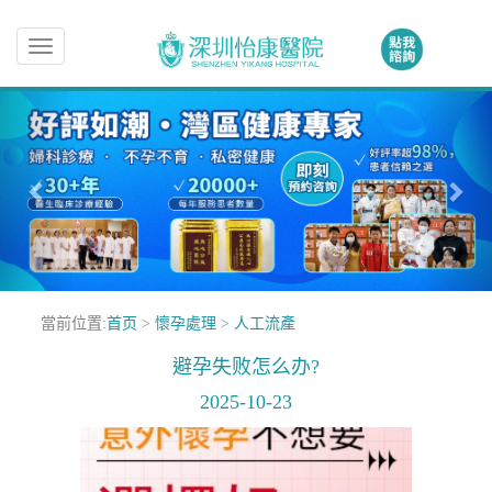
Toggle
navigation
當前位置:
首页
>
懷孕處理
>
人工流產
避孕失败怎么办?
2025-10-23