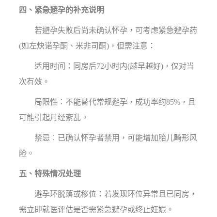
四、紧急避孕的补充说明
若避孕失败后尚未确认怀孕，可考虑紧急避孕药
(如左炔诺孕酮、米非司酮)，但需注意：
适用时间：同房后72小时内(越早越好)，仅对当
次有效。
局限性：不能替代常规避孕，成功率约85%，且
可能引起月经紊乱。
禁忌：已确认怀孕者禁用，可能增加胎儿畸形风
险。
五、特殊情况处理
避孕环脱落或移位：若发现环位异常且已同房，
需立即就医评估是否需紧急避孕或终止妊娠。