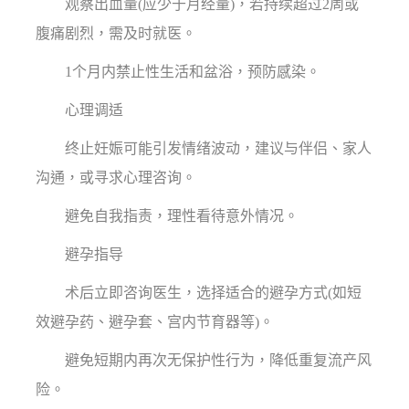
观察出血量(应少于月经量)，若持续超过2周或
腹痛剧烈，需及时就医。
1个月内禁止性生活和盆浴，预防感染。
心理调适
终止妊娠可能引发情绪波动，建议与伴侣、家人
沟通，或寻求心理咨询。
避免自我指责，理性看待意外情况。
避孕指导
术后立即咨询医生，选择适合的避孕方式(如短
效避孕药、避孕套、宫内节育器等)。
避免短期内再次无保护性行为，降低重复流产风
险。