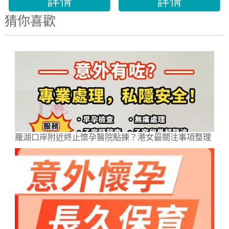
猜你喜歡
羅湖口岸附近終止懷孕醫院點揀？港女最關注事項整理