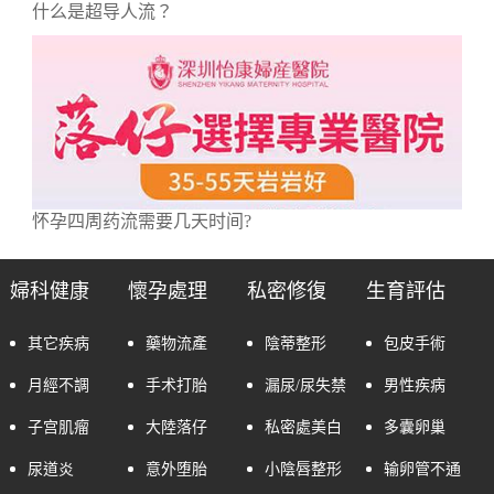
什么是超导人流？
怀孕四周药流需要几天时间?
婦科健康
懷孕處理
私密修復
生育評估
其它疾病
藥物流產
陰蒂整形
包皮手術
月經不調
手术打胎
漏尿/尿失禁
男性疾病
子宫肌瘤
大陸落仔
私密處美白
多囊卵巢
尿道炎
意外堕胎
小陰唇整形
输卵管不通