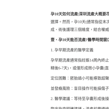
孕10天如何流產|深圳流產大概要
選擇。然而，孕10天(通常指從末
成、術後護理三個維度，結合權威
壹、孕10天能否流產?醫學時間窗
1. 孕早期流產的醫學定義
孕早期流產通常指妊娠14周內終
精後6-7天)，或僅形成微小孕囊(
定位困難：胚胎過小可能導致超聲
並發癥風險：盲目操作可能損傷子
2. 醫學建議：等待至孕囊形成後
臨床指南明確建議，流產前需通過超