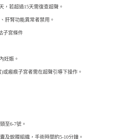
4天，若超過15天需復查超聲。
、肝腎功能異常者禁用。
估子宮條件
宮內妊娠。
宮)或瘢痕子宮者需在超聲引導下操作。
至6-7號。
及蛻膜組織，手術時間約5-10分鐘。