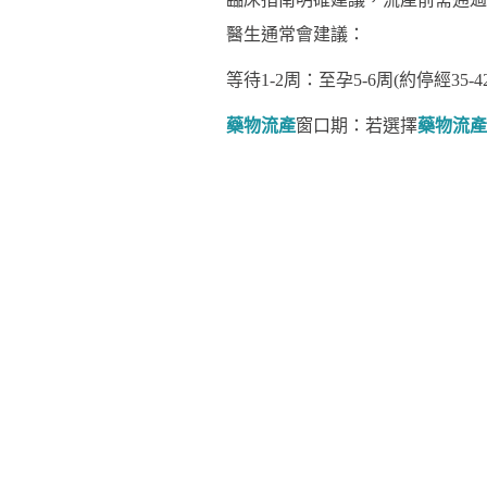
醫生通常會建議：
等待1-2周：至孕5-6周(約停經3
藥物流產
窗口期：若選擇
藥物流產