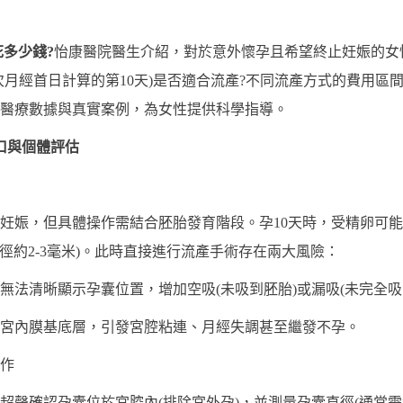
花多少錢?
怡康醫院醫生介紹，對於意外懷孕且希望終止妊娠的女
次月經首日計算的第10天)是否適合流產?不同流產方式的費用區
醫療數據與真實案例，為女性提供科學指導。
口與個體評估
止妊娠，但具體操作需結合胚胎發育階段。孕10天時，受精卵可能
直徑約2-3毫米)。此時直接進行流產手術存在兩大風險：
無法清晰顯示孕囊位置，增加空吸(未吸到胚胎)或漏吸(未完全吸
宮內膜基底層，引發宮腔粘連、月經失調甚至繼發不孕。
操作
聲確認孕囊位於宮腔內(排除宮外孕)，並測量孕囊直徑(通常需≥1