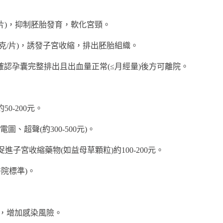
/片)，抑制胚胎發育，軟化宮頸。
微克/片)，誘發子宮收縮，排出胚胎組織。
確認孕囊完整排出且出血量正常(≤月經量)後方可離院。
0-200元。
、超聲(約300-500元)。
進子宮收縮藥物(如益母草顆粒)約100-200元。
醫院標準)。
術，增加感染風險。