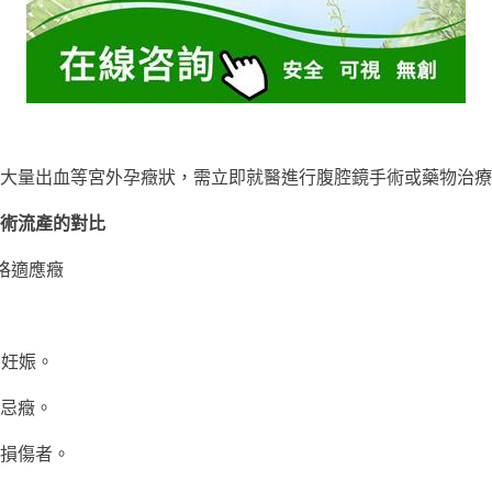
道大量出血等宮外孕癥狀，需立即就醫進行腹腔鏡手術或藥物治
術流產的對比
格適應癥
內妊娠。
忌癥。
損傷者。