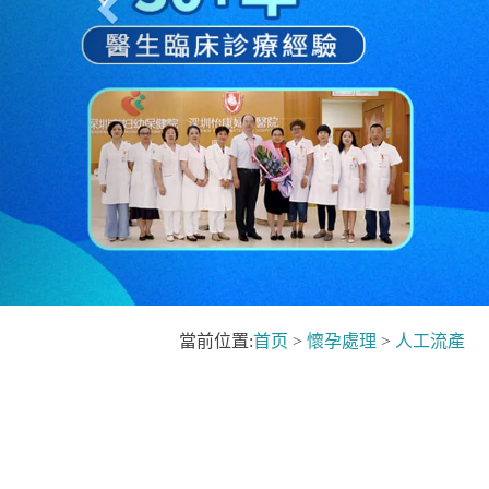
當前位置:
首页
>
懷孕處理
>
人工流產