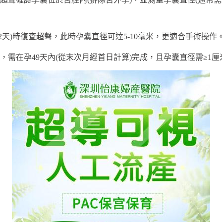
5-42天)時復查超聲，此時孕囊直徑可達5-10毫米，更適合手術操作
，需在孕49天內(從末次月經首日計算)完成，且孕囊直徑需≥1