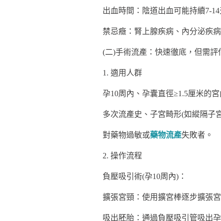
出血時間：陰道出血可能持續7-1
禁忌癥：腎上腺疾病、內分泌疾病
(二)手術流產：快速徹底，但需評
1. 適用人群
孕10周內、孕囊直徑≥1.5厘米的
多次流產史、子宮畸形(如縱隔子
對藥物過敏或
藥物流產
失敗者。
2. 操作流程
負壓吸引術(孕10周內)：
擴張宮頸：使用擴宮棒逐步擴張宮頸
吸出胚胎：通過負壓吸引管吸出孕囊