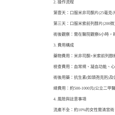
2. 操作流程
第壹天：口服米非司酮片(25毫克
第三天：口服米索前列醇片(200
術後觀察：需在醫院觀察6小時，
3. 費用構成
藥物費用：米非司酮+米索前列醇約5
檢查費用：血常規、凝血功能、心電圖
術後用藥：抗生素(如頭孢克肟)及促
總費用：約500-1000元(公立二甲
4. 風險與註意事項
流產不全：約10%的女性需清宮