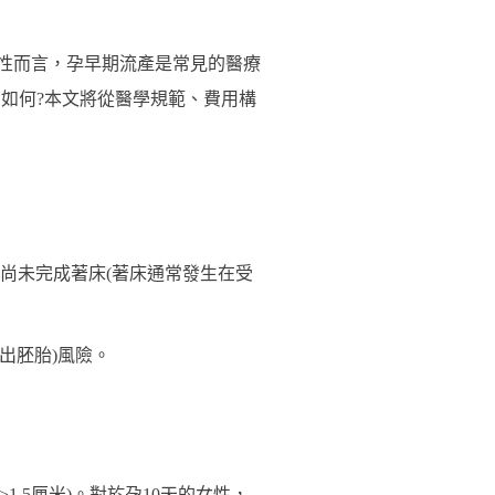
性而言，孕早期流產是常見的醫療
間如何?本文將從醫學規範、費用構
尚未完成著床(著床通常發生在受
出胚胎)風險。
.5厘米)。對於孕10天的女性，