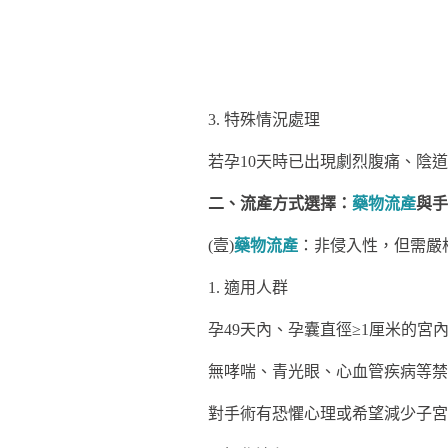
3. 特殊情況處理
若孕10天時已出現劇烈腹痛、陰
二、流產方式選擇：
藥物流產
與手
(壹)
藥物流產
：非侵入性，但需嚴
1. 適用人群
孕49天內、孕囊直徑≥1厘米的宮
無哮喘、青光眼、心血管疾病等禁
對手術有恐懼心理或希望減少子宮