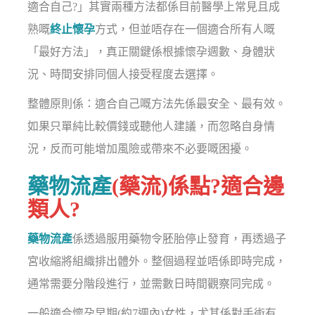
適合自己?」其實兩種方法都係目前醫學上常見且成
熟嘅
終止懷孕
方式，但並唔存在一個適合所有人嘅
「最好方法」，真正關鍵係根據懷孕週數、身體狀
況、時間安排同個人接受程度去選擇。
整體原則係：適合自己嘅方法先係最安全、最有效。
如果只單純比較價錢或聽他人建議，而忽略自身情
況，反而可能增加風險或帶來不必要嘅困擾。
藥物流產
(藥流)係點?適合邊
類人?
藥物流產
係透過服用藥物令胚胎停止發育，再透過子
宮收縮將組織排出體外。整個過程並唔係即時完成，
通常需要分階段進行，並需數日時間觀察同完成。
一般適合懷孕早期(約7週內)女性，尤其係對手術有