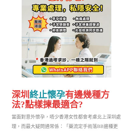
深圳
終止懷孕
有邊幾種方
法?點樣揀最適合?
當面對意外懷孕，唔少香港女性都會考慮北上深圳處
理，而最大疑問通常係：「藥流定手術落BB邊種更