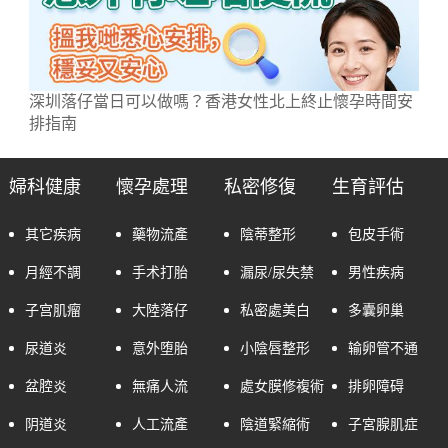
深圳落仔當日可以做嗎？香港女性北上終止懷孕時間安
排指南
婦科健康
懷孕處理
私密修復
生育評估
其它疾病
藥物流產
陰蒂整形
包皮手術
月經不調
手术打胎
漏尿/尿失禁
男性疾病
子宫肌瘤
大陸落仔
私密處美白
多囊卵巢
尿道炎
意外堕胎
小陰唇整形
输卵管不通
盆腔炎
無痛人流
處女膜修複術
排卵障碍
阴道炎
人工流產
陰道緊縮術
子宮腺肌症