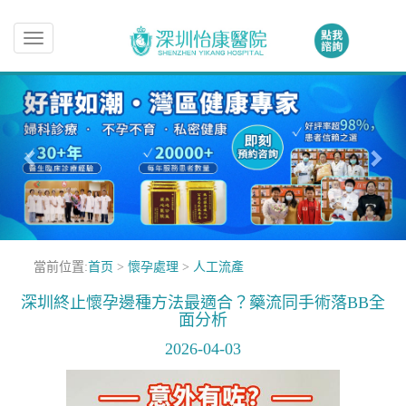
Toggle
navigation
當前位置:
首页
>
懷孕處理
>
人工流產
深圳終止懷孕邊種方法最適合？藥流同手術落BB全
面分析
2026-04-03