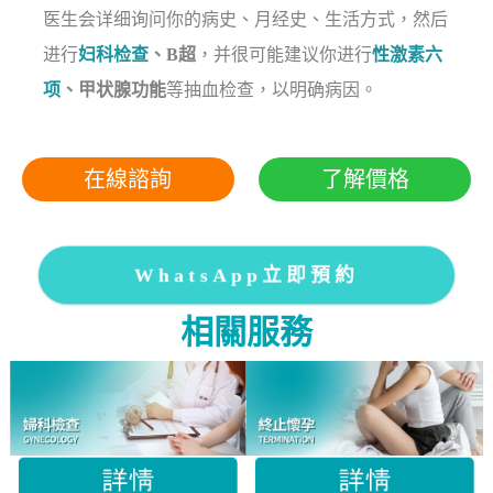
医生会详细询问你的病史、月经史、生活方式，然后
进行
妇科检查
、B超
，并很可能建议你进行
性激素六
项
、甲状腺功能
等抽血检查，以明确病因。
在線諮詢
了解價格
WhatsApp立即預約
相關服務