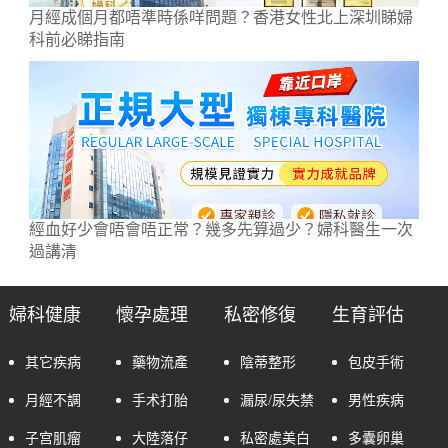
月經成個月都唔準時係咩問題？香港女性北上深圳睇婦
科前必睇指南
經血好少會唔會唔正常？幾多先算過少？婦科醫生一次
過講清
婦科健康
懷孕處理
私密修復
生育評估
其它疾病
藥物流產
陰蒂整形
包皮手術
月經不調
手术打胎
漏尿/尿失禁
男性疾病
子宫肌瘤
大陸落仔
私密處美白
多囊卵巢