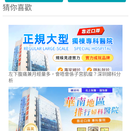
猜你喜歡
左下腹痛兼月經量多，會唔會係子宮肌瘤？深圳婦科分
析