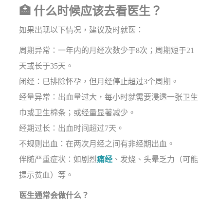
🏥 什么时候应该去看医生？
如果出现以下情况，建议及时就医：
周期异常：一年内的月经次数少于8次；周期短于21
天或长于35天。
闭经：已排除怀孕，但月经停止超过3个周期。
经量异常：出血量过大，每小时就需要浸透一张卫生
巾或卫生棉条；或经量显著减少。
经期过长：出血时间超过7天。
不规则出血：在两次月经之间有非经期出血。
伴随严重症状：如剧烈
痛经
、发烧、头晕乏力（可能
提示贫血）等。
医生通常会做什么？