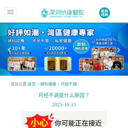
Toggle
navigation
當前位置:
首页
>
婦科健康
>
月經不調
月经不调是什么原因？
2025-10-13