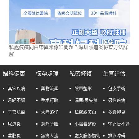
私處痕癢同白帶異常係咩問題？深圳陰道炎檢查方法詳
解
婦科健康
懷孕處理
私密修復
生育評估
其它疾病
藥物流產
陰蒂整形
包皮手術
月經不調
手术打胎
漏尿/尿失禁
男性疾病
子宫肌瘤
大陸落仔
私密處美白
多囊卵巢
尿道炎
意外堕胎
小陰唇整形
输卵管不通
盆腔炎
無痛人流
處女膜修複術
排卵障碍