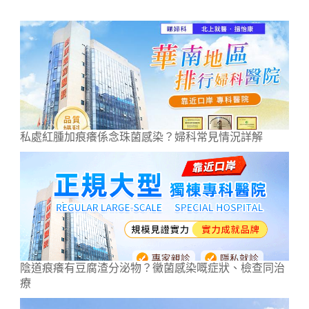
私處紅腫加痕癢係念珠菌感染？婦科常見情況詳解
陰道痕癢有豆腐渣分泌物？黴菌感染嘅症狀、檢查同治
療