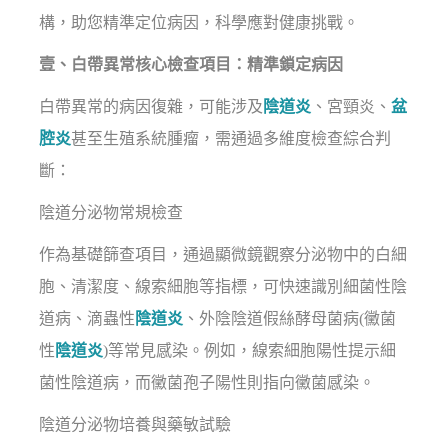
構，助您精準定位病因，科學應對健康挑戰。
壹、白帶異常核心檢查項目：精準鎖定病因
白帶異常的病因復雜，可能涉及
陰道炎
、宮頸炎、
盆
腔炎
甚至生殖系統腫瘤，需通過多維度檢查綜合判
斷：
陰道分泌物常規檢查
作為基礎篩查項目，通過顯微鏡觀察分泌物中的白細
胞、清潔度、線索細胞等指標，可快速識別細菌性陰
道病、滴蟲性
陰道炎
、外陰陰道假絲酵母菌病(黴菌
性
陰道炎
)等常見感染。例如，線索細胞陽性提示細
菌性陰道病，而黴菌孢子陽性則指向黴菌感染。
陰道分泌物培養與藥敏試驗