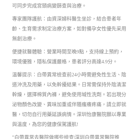
可同步完成宮頸病變篩查與治療。
專家團隊護航：由資深婦科醫生坐診，結合患者年
齡、生育需求制定治療方案，如對備孕女性優先采用
無創治療。
便捷就醫體驗：營業時間至晚9點，支持線上預約，
環境優雅，隱私保護嚴格，患者評分高達4.9分。
溫馨提示：白帶異常檢查前24小時需避免性生活、陰
道沖洗及用藥，以免幹擾結果。日常需保持外陰清潔
幹燥，選擇棉質內褲，避免使用堿性洗劑。若出現分
泌物顏色改變、異味加重或伴隨瘙癢疼痛，請立即就
醫，切勿自行用藥延誤病情。深圳怡康醫院願以專業
與溫度，為您的健康保駕護航!
"白帶異常去醫院做哪些檢查|深圳白帶異常醫院推