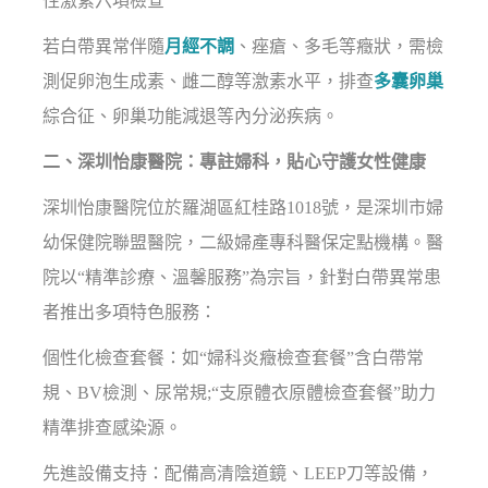
性激素六項檢查
若白帶異常伴隨
月經不調
、痤瘡、多毛等癥狀，需檢
測促卵泡生成素、雌二醇等激素水平，排查
多囊卵巢
綜合征、卵巢功能減退等內分泌疾病。
二、深圳怡康醫院：專註婦科，貼心守護女性健康
深圳怡康醫院位於羅湖區紅桂路1018號，是深圳市婦
幼保健院聯盟醫院，二級婦產專科醫保定點機構。醫
院以“精準診療、溫馨服務”為宗旨，針對白帶異常患
者推出多項特色服務：
個性化檢查套餐：如“婦科炎癥檢查套餐”含白帶常
規、BV檢測、尿常規;“支原體衣原體檢查套餐”助力
精準排查感染源。
先進設備支持：配備高清陰道鏡、LEEP刀等設備，