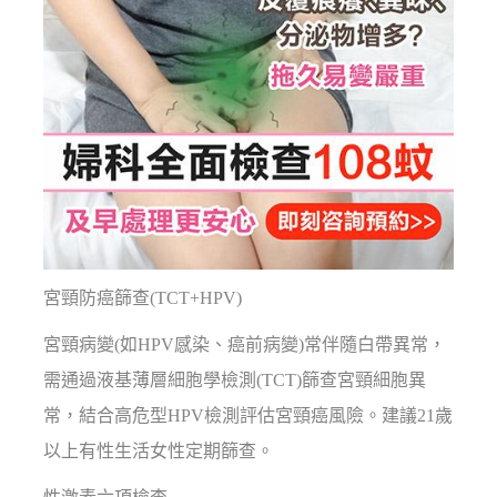
宮頸防癌篩查(TCT+HPV)
宮頸病變(如HPV感染、癌前病變)常伴隨白帶異常，
需通過液基薄層細胞學檢測(TCT)篩查宮頸細胞異
常，結合高危型HPV檢測評估宮頸癌風險。建議21歲
以上有性生活女性定期篩查。