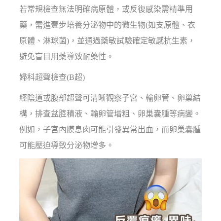
若常規檢查無法明確病原體，或反復感染需精準用
藥，需進壹步培養分泌物中的微生物(如支原體、衣
原體、淋球菌)，並通過藥敏試驗確定敏感抗生素，
避免盲目用藥導致耐藥性。
婦科超聲檢查(B超)
經陰道或腹部超聲可清晰觀察子宮、輸卵管、卵巢結
構，排查盆腔積液、輸卵管增粗、卵巢囊腫等病變。
例如，子宮內膜息肉可能引發異常出血，而卵巢囊腫
可能壓迫導致分泌物增多。