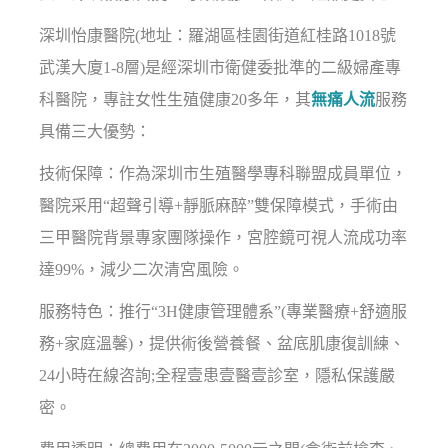
深圳怡康醫院(地址：羅湖區桂園街道紅桂路1018號
武漢大廈1-8層)是經深圳市衛健委批準的二級婦產專
科醫院，專註女性生殖健康20多年，其
無痛人流
服務
具備三大優勢：
技術保障：作為深圳市生殖醫學專科聯盟成員單位，
醫院采用“超聲引導+靜脈麻醉”雙保障模式，手術由
三甲醫院背景專家團隊操作，宮腔鏡可視人流成功率
達99%，減少二次清宮風險。
服務特色：推行“3H健康管理體系”(專業醫療+舒適服
務+家庭溫馨)，提供術後營養餐、盆底肌康復訓練、
24小時在線咨詢;全程壹患壹醫壹診室，隱私保護嚴
密。