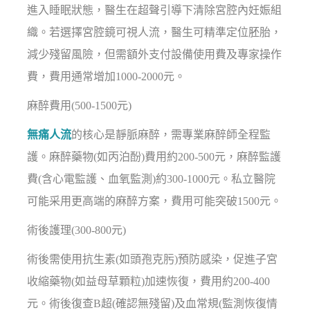
進入睡眠狀態，醫生在超聲引導下清除宮腔內妊娠組
織。若選擇宮腔鏡可視人流，醫生可精準定位胚胎，
減少殘留風險，但需額外支付設備使用費及專家操作
費，費用通常增加1000-2000元。
麻醉費用(500-1500元)
無痛人流
的核心是靜脈麻醉，需專業麻醉師全程監
護。麻醉藥物(如丙泊酚)費用約200-500元，麻醉監護
費(含心電監護、血氧監測)約300-1000元。私立醫院
可能采用更高端的麻醉方案，費用可能突破1500元。
術後護理(300-800元)
術後需使用抗生素(如頭孢克肟)預防感染，促進子宮
收縮藥物(如益母草顆粒)加速恢復，費用約200-400
元。術後復查B超(確認無殘留)及血常規(監測恢復情