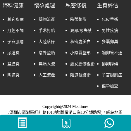
婦科健康
懷孕處理
私密修復
生育評估
其它疾病
藥物流產
陰蒂整形
包皮手術
月經不調
手术打胎
漏尿/尿失禁
男性疾病
子宫肌瘤
大陸落仔
私密處美白
多囊卵巢
尿道炎
意外堕胎
小陰唇整形
输卵管不通
盆腔炎
無痛人流
處女膜修複術
排卵障碍
阴道炎
人工流產
陰道緊縮術
子宮腺肌症
備孕檢查
Copyright@2024 Medtimes
/深圳市羅湖區紅桂路1018號(離羅湖口岸10分鍾路程) /
網站地圖