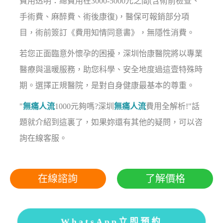
費用透明：總費用在3000-5000元之間(含術前檢查、
手術費、麻醉費、術後康復)，醫保可報銷部分項
目，術前簽訂《費用知情同意書》，無隱性消費。
若您正面臨意外懷孕的困擾，深圳怡康醫院將以專業
醫療與溫暖服務，助您科學、安全地度過這壹特殊時
期。選擇正規醫院，是對自身健康最基本的尊重。
"
無痛人流
1000元夠嗎?深圳
無痛人流
費用全解析!"話
題就介紹到這裏了，如果妳還有其他的疑問，可以咨
詢在線客服。
在線諮詢
了解價格
WhatsApp立即預約