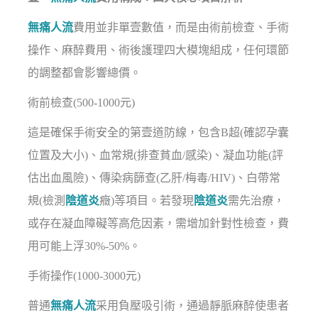
無痛人流
費用並非單壹數值，而是由術前檢查、手術
操作、麻醉費用、術後護理四大模塊組成，任何環節
的調整都會影響總價。
術前檢查(500-1000元)
這是確保手術安全的第壹道防線，包含B超(確認孕囊
位置及大小)、血常規(排查貧血/感染)、凝血功能(評
估出血風險)、傳染病篩查(乙肝/梅毒/HIV)、白帶常
規(檢測
陰道炎
癥)等項目。若發現
陰道炎
需先治療，
或存在凝血障礙等高危因素，需增加針對性檢查，費
用可能上浮30%-50%。
手術操作(1000-3000元)
普通
無痛人流
采用負壓吸引術，通過靜脈麻醉使患者