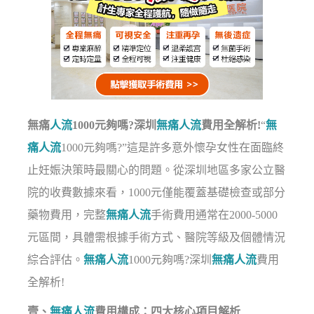
無痛
人流
1000元夠嗎?深圳
無痛人流
費用全解析!
“
無
痛人流
1000元夠嗎?”這是許多意外懷孕女性在面臨終
止妊娠決策時最關心的問題。從深圳地區多家公立醫
院的收費數據來看，1000元僅能覆蓋基礎檢查或部分
藥物費用，完整
無痛人流
手術費用通常在2000-5000
元區間，具體需根據手術方式、醫院等級及個體情況
綜合評估。
無痛人流
1000元夠嗎?深圳
無痛人流
費用
全解析!
壹、
無痛人流
費用構成：四大核心項目解析