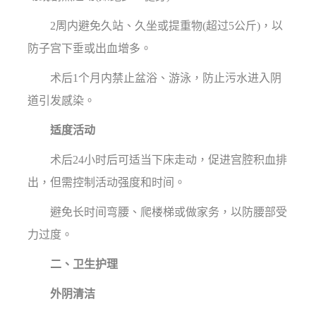
2周内避免久站、久坐或提重物(超过5公斤)，以
防子宫下垂或出血增多。
术后1个月内禁止盆浴、游泳，防止污水进入阴
道引发感染。
适度活动
术后24小时后可适当下床走动，促进宫腔积血排
出，但需控制活动强度和时间。
避免长时间弯腰、爬楼梯或做家务，以防腰部受
力过度。
二、卫生护理
外阴清洁