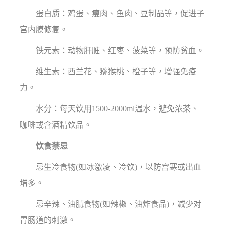
蛋白质：鸡蛋、瘦肉、鱼肉、豆制品等，促进子
宫内膜修复。
铁元素：动物肝脏、红枣、菠菜等，预防贫血。
维生素：西兰花、猕猴桃、橙子等，增强免疫
力。
水分：每天饮用1500-2000ml温水，避免浓茶、
咖啡或含酒精饮品。
饮食禁忌
忌生冷食物(如冰激凌、冷饮)，以防宫寒或出血
增多。
忌辛辣、油腻食物(如辣椒、油炸食品)，减少对
胃肠道的刺激。