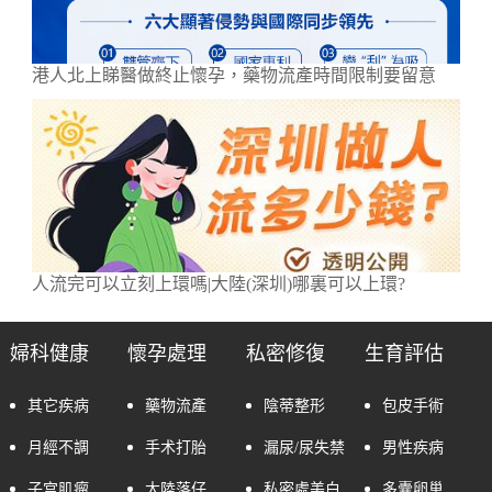
港人北上睇醫做終止懷孕，藥物流產時間限制要留意
人流完可以立刻上環嗎|大陸(深圳)哪裏可以上環?
婦科健康
懷孕處理
私密修復
生育評估
其它疾病
藥物流產
陰蒂整形
包皮手術
月經不調
手术打胎
漏尿/尿失禁
男性疾病
子宫肌瘤
大陸落仔
私密處美白
多囊卵巢