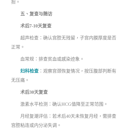
担。
五、复查与随访
术后7-10天复查
超声检查：确认宫腔无残留，子宫内膜厚度是否
正常。
血常规：排查贫血或感染迹象。
妇科检查
：观察宫颈恢复情况，按压腹部判断有
无压痛。
术后30天复查
激素水平检测：确认HCG值降至正常范围。
月经复潮评估：若术后40天未恢复月经，需排查
宫腔粘连或内分泌失调。