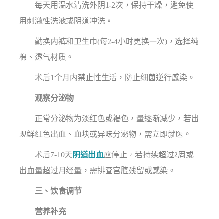
每天用温水清洗外阴1-2次，保持干燥，避免使
用刺激性洗液或阴道冲洗。
勤换内裤和卫生巾(每2-4小时更换一次)，选择纯
棉、透气材质。
术后1个月内禁止性生活，防止细菌逆行感染。
观察分泌物
正常分泌物为淡红色或褐色，量逐渐减少，若出
现鲜红色出血、血块或异味分泌物，需立即就医。
术后7-10天
阴道出血
应停止，若持续超过2周或
出血量超过月经量，需排查宫腔残留或感染。
三、饮食调节
营养补充