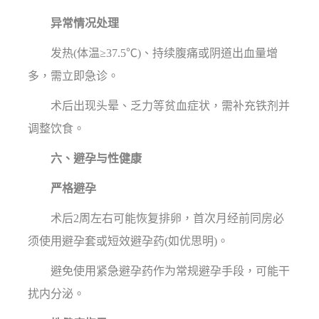
异常情况处理
发热(体温≥37.5℃)、持续腹痛或阴道出血量增
多，需立即急诊。
术后出现头晕、乏力等贫血症状，需补充铁剂并
调整饮食。
六、避孕与性健康
严格避孕
术后2周左右可能恢复排卵，首次月经前同房必
须使用避孕套或短效避孕药(如优思明)。
避免使用紧急避孕药作为常规避孕手段，可能干
扰内分泌。