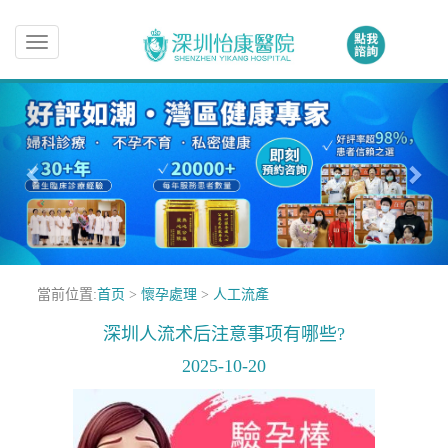
Toggle
navigation
當前位置:
首页
>
懷孕處理
>
人工流產
深圳人流术后注意事项有哪些?
2025-10-20