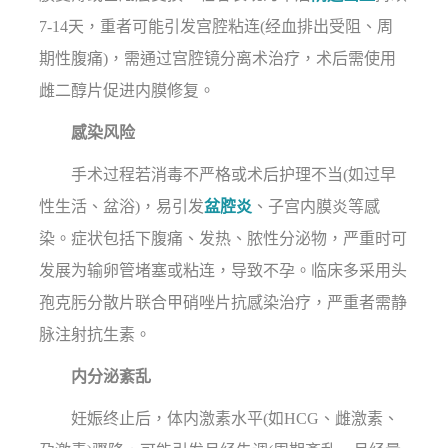
7-14天，重者可能引发宫腔粘连(经血排出受阻、周
期性腹痛)，需通过宫腔镜分离术治疗，术后需使用
雌二醇片促进内膜修复。
感染风险
手术过程若消毒不严格或术后护理不当(如过早
性生活、盆浴)，易引发
盆腔炎
、子宫内膜炎等感
染。症状包括下腹痛、发热、脓性分泌物，严重时可
发展为输卵管堵塞或粘连，导致不孕。临床多采用头
孢克肟分散片联合甲硝唑片抗感染治疗，严重者需静
脉注射抗生素。
内分泌紊乱
妊娠终止后，体内激素水平(如HCG、雌激素、