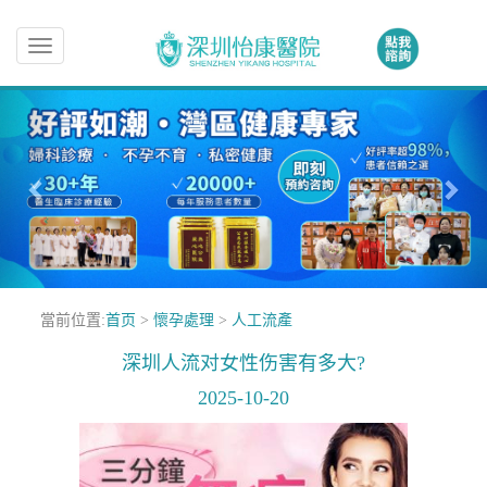
Toggle
navigation
當前位置:
首页
>
懷孕處理
>
人工流產
深圳人流对女性伤害有多大?
2025-10-20