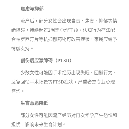
焦虑与抑郁
流产后，部分女性会出现自责、焦虑、抑郁等情
绪障碍，持续超过2周需心理干预。认知行为疗法配
合帕罗西汀片等抗抑郁药物可改善症状，家属应给予
情感支持。
创伤后应激障碍（PTSD）
少数女性可能因手术经历出现失眠、回避行为、
反复回忆手术场景等PTSD症状，严重者需专业心理
咨询。
生育意愿降低
部分女性可能因流产经历对再次怀孕产生恐惧和
担忧，影响未来生育计划。