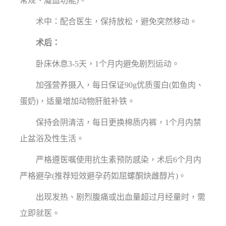
常规、凝血功能)。
术中：配合医生，保持放松，避免突然移动。
术后：
卧床休息3-5天，1个月内避免剧烈运动。
加强营养摄入，每日保证90g优质蛋白(如鱼肉、
蛋奶)，适量增加动物肝脏补铁。
保持会阴清洁，每日更换棉质内裤，1个月内禁
止盆浴及性生活。
严格遵医嘱使用抗生素预防感染，术后6个月内
严格避孕(推荐短效避孕药如屈螺酮炔雌醇片)。
出现发热、剧烈腹痛或出血量超过月经量时，需
立即就医。