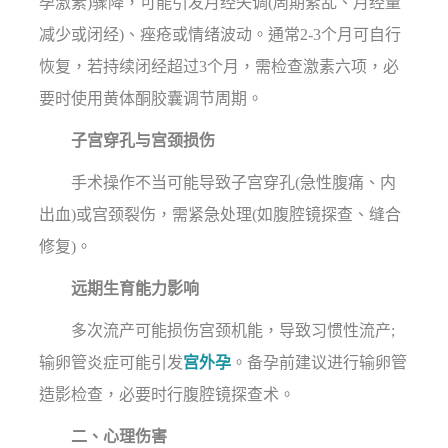
孕激素)骤降，可能引发月经失调(周期紊乱、月经量
减少或闭经)、痤疮或情绪波动。通常2-3个月可自行
恢复，若持续闭经超过3个月，需检查激素六项，必
要时使用黄体酮胶囊调节周期。
子宫穿孔与宫颈损伤
手术操作不当可能导致子宫穿孔(急性腹痛、内
出血)或宫颈裂伤，需紧急处理(如腹腔镜探查、缝合
修复)。
远期生育能力影响
多次流产可能损伤宫颈机能，导致习惯性流产;
输卵管炎症可能引发
宫外孕
。备孕前建议进行输卵管
造影检查，必要时行腹腔镜探查术。
二、心理伤害