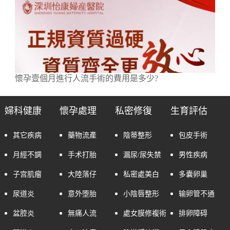
懷孕壹個月進行人流手術的費用是多少?
婦科健康
懷孕處理
私密修復
生育評估
其它疾病
藥物流產
陰蒂整形
包皮手術
月經不調
手术打胎
漏尿/尿失禁
男性疾病
子宫肌瘤
大陸落仔
私密處美白
多囊卵巢
尿道炎
意外堕胎
小陰唇整形
输卵管不通
盆腔炎
無痛人流
處女膜修複術
排卵障碍