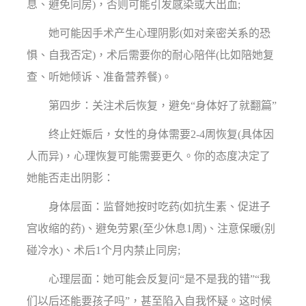
息、避免同房)，否则可能引发感染或大出血;
她可能因手术产生心理阴影(如对亲密关系的恐
惧、自我否定)，术后需要你的耐心陪伴(比如陪她复
查、听她倾诉、准备营养餐)。
第四步：关注术后恢复，避免“身体好了就翻篇”
终止妊娠后，女性的身体需要2-4周恢复(具体因
人而异)，心理恢复可能需要更久。你的态度决定了
她能否走出阴影：
身体层面：监督她按时吃药(如抗生素、促进子
宫收缩的药)、避免劳累(至少休息1周)、注意保暖(别
碰冷水)、术后1个月内禁止同房;
心理层面：她可能会反复问“是不是我的错”“我
们以后还能要孩子吗”，甚至陷入自我怀疑。这时候