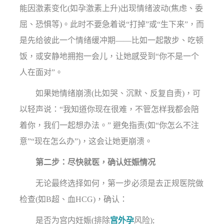
能因激素变化(如孕激素上升)出现情绪波动(焦虑、委
屈、恐惧等)。此时不要急着说“打掉”或“生下来”，而
是先给彼此一个情绪缓冲期——比如一起散步、吃顿
饭，或安静地拥抱一会儿，让她感受到“你不是一个
人在面对”。
如果她情绪崩溃(比如哭、沉默、反复自责)，可
以轻声说：“我知道你现在很难，不管怎样我都会陪
着你，我们一起想办法。” 避免指责(如“你怎么不注
意”“现在怎么办”)，这会让她更崩溃。
第二步：尽快就医，确认妊娠情况
无论最终选择如何，第一步必须是去正规医院做
检查(如B超、血HCG)，确认：
是否为宫内妊娠(排除
宫外孕
风险);