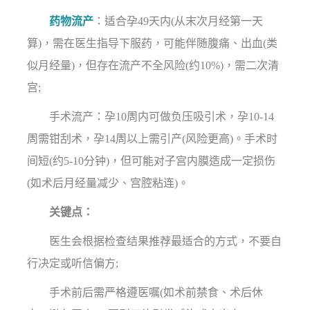
药物流产
：适合孕49天内(从末次月经第一天
算)，需在医生指导下服药，可能伴随腹痛、出血(类
似月经量)，但存在流产不全风险(约10%)，需二次清
宫;
手术流产：孕10周内可做负压吸引术，孕10-14
周需钳刮术，孕14周以上需引产(风险更高)。手术时
间短(约5-10分钟)，但可能对子宫内膜造成一定损伤
(如术后月经量减少、宫腔粘连)。
关键点：
医生会根据检查结果推荐最适合的方式，不要自
行决定或听信偏方;
手术前后需严格遵医嘱(如术前禁食、术后休