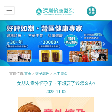
Toggle
navigation
當前位置:
首页
>
懷孕處理
>
人工流產
女朋友意外怀孕了，不想要了该怎么办?
2025-11-02