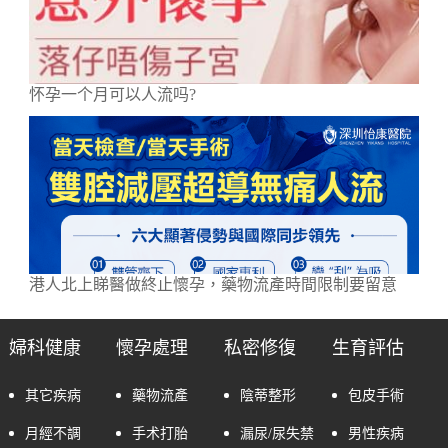
怀孕一个月可以人流吗?
港人北上睇醫做終止懷孕，藥物流產時間限制要留意
婦科健康
懷孕處理
私密修復
生育評估
其它疾病
藥物流產
陰蒂整形
包皮手術
月經不調
手术打胎
漏尿/尿失禁
男性疾病