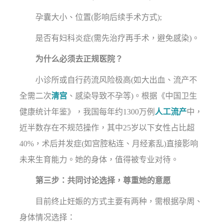
孕囊大小、位置(影响后续手术方式);
是否有妇科炎症(需先治疗再手术，避免感染)。
为什么必须去正规医院？
小诊所或自行药流风险极高(如大出血、流产不
全需二次
清宫
、感染导致不孕等)。根据《中国卫生
健康统计年鉴》，我国每年约1300万例
人工流产
中，
近半数存在不规范操作，其中25岁以下女性占比超
40%，术后并发症(如宫腔粘连、月经紊乱)直接影响
未来生育能力。她的身体，值得被专业对待。
第三步：共同讨论选择，尊重她的意愿
目前终止妊娠的方式主要有两种，需根据孕周、
身体情况选择：