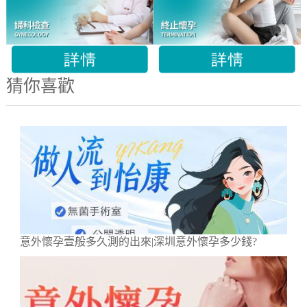
猜你喜歡
意外懷孕壹般多久測的出來|深圳意外懷孕多少錢?