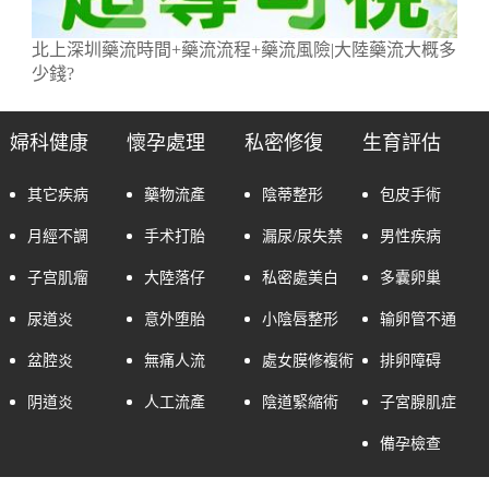
北上深圳藥流時間+藥流流程+藥流風險|大陸藥流大概多
少錢?
婦科健康
懷孕處理
私密修復
生育評估
其它疾病
藥物流產
陰蒂整形
包皮手術
月經不調
手术打胎
漏尿/尿失禁
男性疾病
子宫肌瘤
大陸落仔
私密處美白
多囊卵巢
尿道炎
意外堕胎
小陰唇整形
输卵管不通
盆腔炎
無痛人流
處女膜修複術
排卵障碍
阴道炎
人工流產
陰道緊縮術
子宮腺肌症
備孕檢查