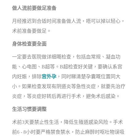
做人流前要做足准备
月经推迟到合适时间准备做人流，唔可以掉以轻心，
术前准备要做足。
身体检查要全面
一定要去医院做详细嘅检查，包括血常规、凝血功
能、心电图、B超等。B超检查好关键，要确认系宫
内妊娠，排除
宫外孕
，同时睇清楚孕囊嘅位置同大
小。如果检查发现有阴道炎等急性炎症，就要先治疗
炎症，等炎症好转后再进行手术，避免术后感染。
生活习惯要调整
术前3天要禁止性生活，降低生殖道感染风险。手术
前6 - 8小时要严格禁食禁水，防止麻醉时呕吐物误吸