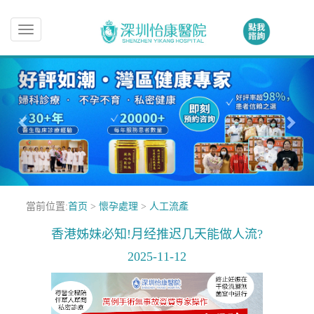
Toggle
navigation
當前位置:
首页
>
懷孕處理
>
人工流產
香港姊妹必知!月经推迟几天能做人流?
2025-11-12