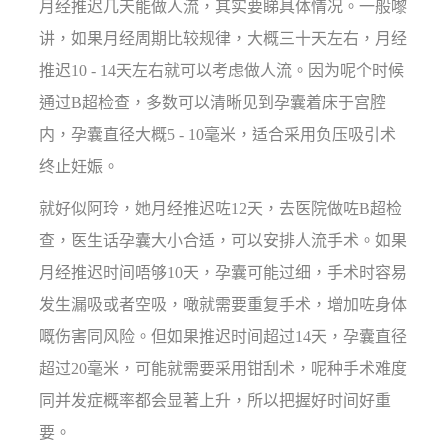
月经推迟几天能做人流，其实要睇具体情况。一般嚟
讲，如果月经周期比较规律，大概三十天左右，月经
推迟10 - 14天左右就可以考虑做人流。因为呢个时候
通过B超检查，多数可以清晰见到孕囊着床于宫腔
内，孕囊直径大概5 - 10毫米，适合采用负压吸引术
终止妊娠。
就好似阿玲，她月经推迟咗12天，去医院做咗B超检
查，医生话孕囊大小合适，可以安排人流手术。如果
月经推迟时间唔够10天，孕囊可能过细，手术时容易
发生漏吸或者空吸，噉就需要重复手术，增加咗身体
嘅伤害同风险。但如果推迟时间超过14天，孕囊直径
超过20毫米，可能就需要采用钳刮术，呢种手术难度
同并发症概率都会显著上升，所以把握好时间好重
要。