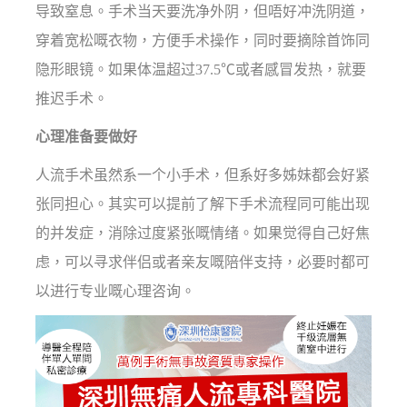
导致窒息。手术当天要洗净外阴，但唔好冲洗阴道，
穿着宽松嘅衣物，方便手术操作，同时要摘除首饰同
隐形眼镜。如果体温超过37.5℃或者感冒发热，就要
推迟手术。
心理准备要做好
人流手术虽然系一个小手术，但系好多姊妹都会好紧
张同担心。其实可以提前了解下手术流程同可能出现
的并发症，消除过度紧张嘅情绪。如果觉得自己好焦
虑，可以寻求伴侣或者亲友嘅陪伴支持，必要时都可
以进行专业嘅心理咨询。