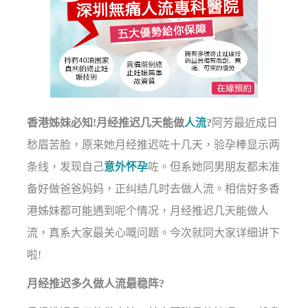
香港姊妹必知!月经推迟几天能做
人流
?
阿芳最近成日
愁眉苦脸，原来她月经推迟咗十几天，验孕棒显示两
条线，发现自己
意外怀孕
咗。但系她同男朋友都未准
备好做爸爸妈妈，正纠结几时去做人流。相信好多香
港姊妹都可能遇到呢个情况，月经推迟几天能做人
流，真系大家最关心嘅问题。今次就同大家详细讲下
啦!
月经推迟多久做人流最稳阵?