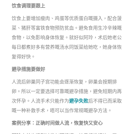
饮食调理要跟上
饮食上要增加瘦肉、鸡蛋等优质蛋白嘅摄入，配合菠
菜、猪肝等富铁食物预防贫血。避免食用生冷辛辣嘅
食物，以免影响身体恢复。就好似阿玲，术后她老公
每日都煮好多有营养嘅汤水同饭菜给她吃，她身体恢
复得好快。
避孕措施要做好
人流后卵巢同子宫功能会逐渐恢复，卵巢会按期排
卵。所以一定要选择可靠嘅避孕措施，避免短期内再
次怀孕。人流手术只能作为
避孕失败
后不得已而采取
嘅一种补救手术，唔可以当作常规嘅避孕方法。
案例分享：正确时间做人流，恢复快又安心