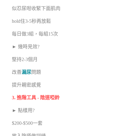
似忍尿咁收緊下面肌肉
hold住3-5秒再放鬆
每日做3組，每組15次
► 幾時見效?
堅持2-3個月
改善
漏尿
問題
提升親密感覺
3. 進階工具 - 陰道啞鈴
► 點樣用?
$200-$500一套
放入陰道做訓練