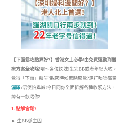
【下面鬆咗點算好?】香港女士必學!由免費運動到醫
療方案全攻略!
喂～各位姊妹!生完BB或者年紀大咗，
覺得「下面」鬆咗?親密時候無晒感覺?連打噴嚏都驚
漏尿
?唔使怕尷尬!今日同你全面拆解各種收緊方法，
總有一款啱你!
1. 點解會鬆?
► 生BB係主因