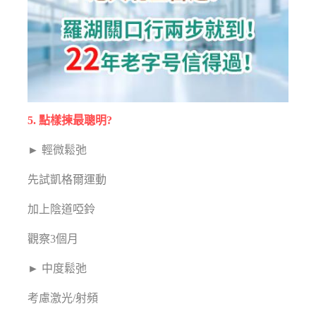
5. 點樣揀最聰明?
► 輕微鬆弛
先試凱格爾運動
加上陰道啞鈴
觀察3個月
► 中度鬆弛
考慮激光/射頻