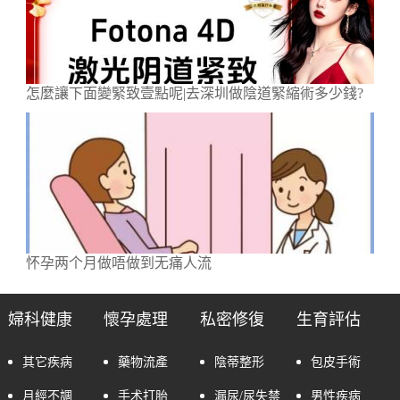
怎麼讓下面變緊致壹點呢|去深圳做陰道緊縮術多少錢?
怀孕两个月做唔做到无痛人流
婦科健康
懷孕處理
私密修復
生育評估
其它疾病
藥物流產
陰蒂整形
包皮手術
月經不調
手术打胎
漏尿/尿失禁
男性疾病