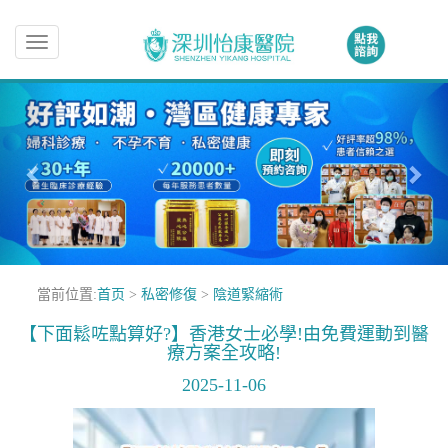
Toggle
navigation
當前位置:
首页
>
私密修復
>
陰道緊縮術
【下面鬆咗點算好?】香港女士必學!由免費運動到醫
療方案全攻略!
2025-11-06