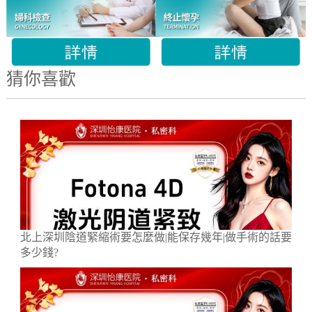
猜你喜歡
北上深圳陰道緊縮術要怎麼做|能保存幾年|做手術的話要
多少錢?