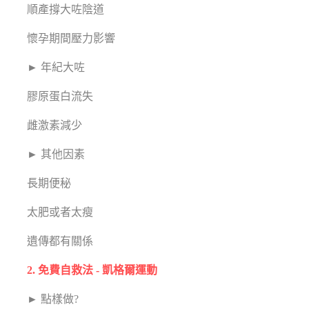
順產撐大咗陰道
懷孕期間壓力影響
► 年紀大咗
膠原蛋白流失
雌激素減少
► 其他因素
長期便秘
太肥或者太瘦
遺傳都有關係
2. 免費自救法 - 凱格爾運動
► 點樣做?