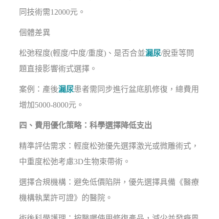
同技術需12000元。
個體差異
松弛程度(輕度/中度/重度)、是否合並
漏尿
/脫垂等問
題直接影響術式選擇。
案例：產後
漏尿
患者需同步進行盆底肌修復，總費用
增加5000-8000元。
四、費用優化策略：科學選擇降低支出
精準評估需求：輕度松弛優先選擇激光或微雕術式，
中重度松弛考慮3D生物束帶術。
選擇合規機構：避免低價陷阱，優先選擇具備《醫療
機構執業許可證》的醫院。
術後科學護理：按醫囑使用修復產品，減少並發癥風