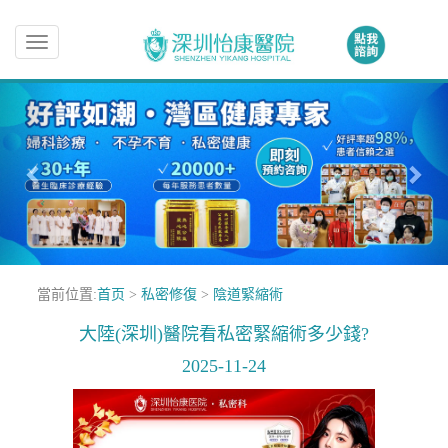
Toggle
navigation
當前位置:
首页
>
私密修復
>
陰道緊縮術
大陸(深圳)醫院看私密緊縮術多少錢?
2025-11-24