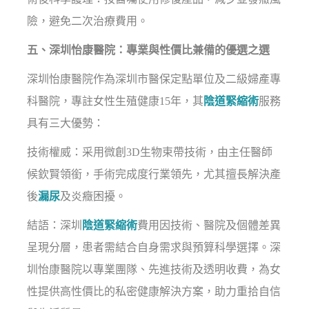
險，避免二次治療費用。
五、深圳怡康醫院：專業與性價比兼備的優選之選
深圳怡康醫院作為深圳市醫保定點單位及二級婦產專
科醫院，專註女性生殖健康15年，其
陰道緊縮術
服務
具有三大優勢：
技術權威：采用微創3D生物束帶技術，由主任醫師
候欽賢領銜，手術完成度行業領先，尤其擅長解決產
後
漏尿
及炎癥困擾。
結語：深圳
陰道緊縮術
費用因技術、醫院及個體差異
呈現分層，患者需結合自身需求與預算科學選擇。深
圳怡康醫院以專業團隊、先進技術及透明收費，為女
性提供高性價比的私密健康解決方案，助力重拾自信