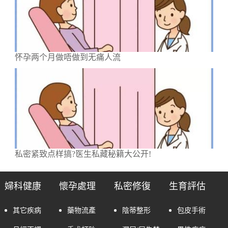
怀孕两个月做唔做到无痛人流
私密紧致点样搞?医生私藏秘籍大公开!
婦科健康
懷孕處理
私密修復
生育評估
其它疾病
藥物流產
陰蒂整形
包皮手術