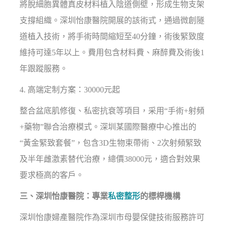
將脫細胞異體真皮材料植入陰道側壁，形成生物支架
支撐組織。深圳怡康醫院開展的該術式，通過微創隧
道植入技術，將手術時間縮短至40分鐘，術後緊致度
維持可達5年以上。費用包含材料費、麻醉費及術後1
年跟蹤服務。
4. 高端定制方案：30000元起
整合盆底肌修復、私密抗衰等項目，采用“手術+射頻
+藥物”聯合治療模式。深圳某國際醫療中心推出的
“黃金緊致套餐”，包含3D生物束帶術、2次射頻緊致
及半年雌激素替代治療，總價38000元，適合對效果
要求極高的客戶。
三、深圳怡康醫院：專業
私密整形
的標桿機構
深圳怡康婦產醫院作為深圳市母嬰保健技術服務許可