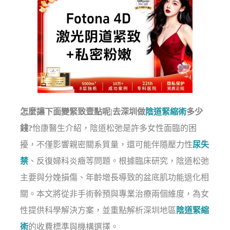
怎麼讓下面變緊致壹點呢|去深圳做
陰道緊縮術
多少
錢?
怡康醫生介紹，陰道松弛是許多女性面臨的困
擾，不僅影響親密關系質量，還可能伴隨壓力性
尿失
禁
、反復婦科炎癥等問題。根據臨床研究，陰道松弛
主要與分娩損傷、年齡增長導致的盆底肌功能退化相
關。本文將從非手術幹預與專業治療兩個維度，為女
性提供科學解決方案，並重點解析深圳地區
陰道緊縮
術
的收費標準與機構選擇。