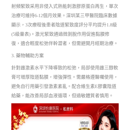
射頻緊致采用非侵入式熱能刺激膠原蛋白再生，單次
治療可維持6-12個月效果。深圳某三甲醫院臨床數據
顯示，3次療程後患者陰道緊致度評分平均提升1.8級
(5級量表)。激光緊致通過微剝脫作用促進黏膜修
復，適合輕度松弛伴幹澀者，但需避開月經期治療。
3. 藥物輔助方案
針對雌激素水平下降導致的松弛，局部使用雌三醇軟
膏可增厚陰道黏膜，增強彈性。需嚴格遵醫囑使用，
避免自行用藥引發激素紊亂。配合維生素E膠囊陰道
給藥，能改善局部血液循環，但過敏體質者慎用。