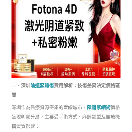
二、深圳
陰道緊縮術
費用解析：技術差異決定價格區
間
深圳作為醫療資源密集的壹線城市，
陰道緊縮術
價格
呈現明顯分層，主要受手術方式、麻醉類型及醫療機
構資質影響：