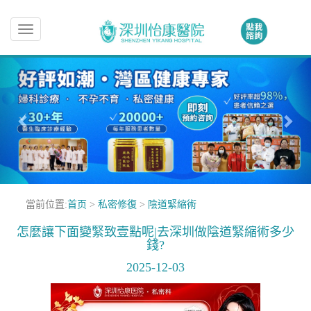
Toggle
navigation
當前位置:
首页
>
私密修復
>
陰道緊縮術
怎麼讓下面變緊致壹點呢|去深圳做陰道緊縮術多少
錢?
2025-12-03