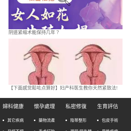
阴道紧缩术能保持几年？
【下面感觉鬆咗点算好】妇产科医生教你天然紧致法!
婦科健康
懷孕處理
私密修復
生育評估
其它疾病
藥物流產
陰蒂整形
包皮手術