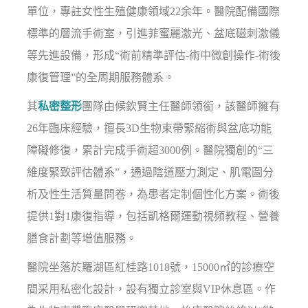
單位，專註女性生殖健康領域22余年。醫院配備國際
標準的層流手術室，引進菲蜜麗激光、盆底磁刺激儀
等先進設備，形成“術前精準評估-術中微創操作-術後
康復管理”的全周期服務體系。
其
私密整形
團隊由候欽賢主任醫師領銜，該醫師擁有
26年臨床經驗，擅長3D生物束帶緊縮術與盆底功能
障礙修復，累計完成手術超3000例。醫院獨創的“三
維度緊致評估體系”，通過陰道壓力測定、肌電圖分
析及性生活質量問卷，為患者定制個性化方案。術後
提供1對1康復指導，包括凱格爾運動視頻教程、營養
膳食計劃等增值服務。
醫院坐落於羅湖區紅桂路1018號，15000㎡的診療空
間采用私密化設計，設有獨立診室與VIP休息區。作