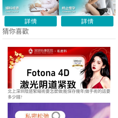
猜你喜歡
北上深圳陰道緊縮術要怎麼做|能保存幾年|做手術的話要
多少錢?