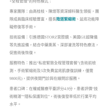
+全程管理”的特色模式：
專家團隊：由高桂枝、陳煜等資深婦科醫生領銜，團
隊成員臨床經驗豐富，擅長
陰道緊縮術
、盆底功能障
礙修復等手術。
技術設備：引進德國STORZ宮腔鏡、美國GE超聲儀
等先進設備，結合中藥熏蒸、深部灌洗等特色療法，
促進術後恢復。
服務特色：推出“私密緊致全程管理套餐”(含術前檢
測、手術緊縮術及3次免費盆底肌康復訓練，僅需
9800元)，提供夜間門診與在線問診服務。
患者口碑：在權威醫療平臺評分4.9分，患者評價“技
術精湛”“隱私保護到位”，術後復發率低於行業平均
水平。