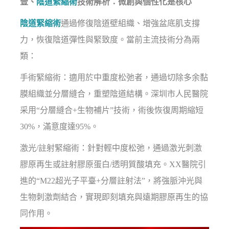
壹、
陰道緊縮術
技術解析：微創與個性化是核心
陰道緊縮術
通過修復陰道壁組織、增強盆底肌支撐
力，恢復陰道彈性與緊致度。當前主流技術分為兩
類：
手術緊縮術：適用於中重度松弛者，通過切除多余黏
膜組織並分層縫合，重塑陰道結構。深圳市人民醫院
采用“分層縫合+生物補片”技術，術後恢復周期縮短
30%，滿意度達95%。
激光/註射緊縮術：針對輕中度松弛，通過激光刺激
膠原再生或註射膠原蛋白/透明質酸填充。XX醫院引
進的“M22超光子平臺+分層註射法”，將強脈沖光與
生物刺激劑結合，實現即刻填充與遠期膠原再生的協
同作用。