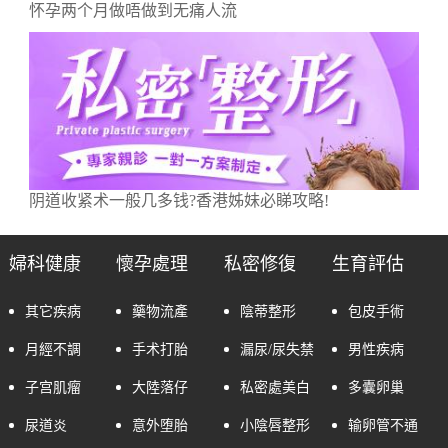
怀孕两个月做唔做到无痛人流
阴道收紧术一般几多钱?香港姊妹必睇攻略!
婦科健康
懷孕處理
私密修復
生育評估
其它疾病
藥物流產
陰蒂整形
包皮手術
月經不調
手术打胎
漏尿/尿失禁
男性疾病
子宫肌瘤
大陸落仔
私密處美白
多囊卵巢
尿道炎
意外堕胎
小陰唇整形
输卵管不通