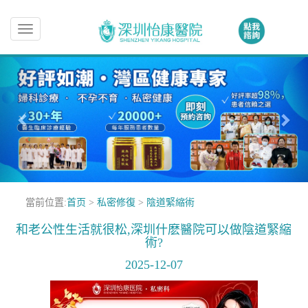
Toggle
navigation
當前位置:
首页
>
私密修復
>
陰道緊縮術
和老公性生活就很松,深圳什麽醫院可以做陰道緊縮
術?
2025-12-07