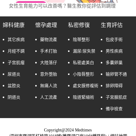
女性生育能力可以改善嗎？醫生教你從評估到調理
婦科健康
懷孕處理
私密修復
生育評估
其它疾病
藥物流產
陰蒂整形
包皮手術
月經不調
手术打胎
漏尿/尿失禁
男性疾病
子宫肌瘤
大陸落仔
私密處美白
多囊卵巢
尿道炎
意外堕胎
小陰唇整形
输卵管不通
盆腔炎
無痛人流
處女膜修複術
排卵障碍
阴道炎
人工流產
陰道緊縮術
子宮腺肌症
備孕檢查
Copyright@2024 Medtimes