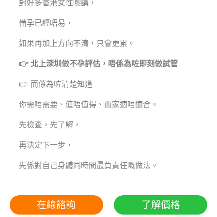
對好多香港女性嚟講，
備孕已經唔易，
如果再加上方向不清，只會更累。
👉 北上深圳做不孕評估，唔係為咗即刻做試管
👉 而係為咗清楚知道——
你需唔需要、值唔值得、而家適唔適合。
先檢查，先了解，
再決定下一步，
先係對自己身體同時間最負責任嘅做法。
在線諮詢
了解價格