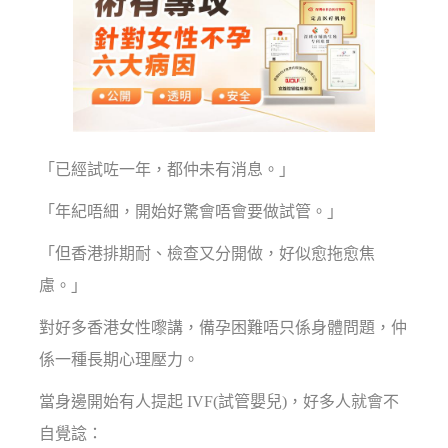
「已經試咗一年，都仲未有消息。」
「年紀唔細，開始好驚會唔會要做試管。」
「但香港排期耐、檢查又分開做，好似愈拖愈焦
慮。」
對好多香港女性嚟講，備孕困難唔只係身體問題，仲
係一種長期心理壓力。
當身邊開始有人提起 IVF(試管嬰兒)，好多人就會不
自覺諗：