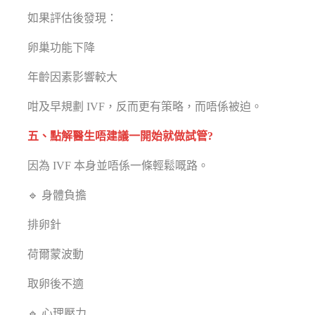
如果評估後發現：
卵巢功能下降
年齡因素影響較大
咁及早規劃 IVF，反而更有策略，而唔係被迫。
五、點解醫生唔建議一開始就做試管?
因為 IVF 本身並唔係一條輕鬆嘅路。
🔹 身體負擔
排卵針
荷爾蒙波動
取卵後不適
🔹 心理壓力