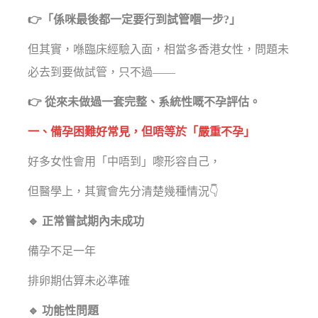
👉「係咪最後都一定要行到試管嗰一步?」
但其實，喺臨床經驗入面，相當多香港女性，問題未
必去到要做試管，只不過——
👉 從來未做過一套完整、系統性嘅不孕評估。
一、備孕困難好常見，但唔等於「嚴重不孕」
好多女性會用「中唔到」嚟形容自己，
但醫學上，其實會先分清楚幾種情況👇
🔹 正常嘗試期內未成功
備孕不足一年
排卵期估算未必準確
🔹 功能性問題