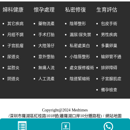
婦科健康
懷孕處理
私密修復
生育評估
其它疾病
藥物流產
陰蒂整形
包皮手術
月經不調
手术打胎
漏尿/尿失禁
男性疾病
子宫肌瘤
大陸落仔
私密處美白
多囊卵巢
尿道炎
意外堕胎
小陰唇整形
输卵管不通
盆腔炎
無痛人流
處女膜修複術
排卵障碍
阴道炎
人工流產
陰道緊縮術
子宮腺肌症
備孕檢查
Copyright@2024 Medtimes
/深圳市羅湖區紅桂路1018號(離羅湖口岸10分鍾路程) /
網站地圖