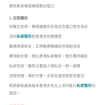
避免緊身褲或褲裙壓迫傷口
5. 定期覆診
依醫生安排，確保縫線完全吸收及傷口癒合良好
深圳
私密整形
對香港女性嘅優勢
醫療資源齊全：正規醫療機構提供微創技術
費用較合理：相比香港私家醫院，整形費用親民
私密性高：醫院注重個人隱私及一對一服務
流程快捷：預約方便，手術及復原期安排靈活
呢啲都係越來越多香港女性北上深圳進行
私密整形
的
原因。