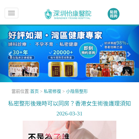
Toggle
navigation
當前位置:
首页
>
私密修復
>
小陰唇整形
私密整形後幾時可以同房？香港女生術後護理須知
2026-03-31