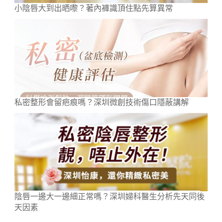
小陰唇大到出晒嚟？著內褲識頂住點先算異常
私密整形會留疤痕嗎？深圳微創技術傷口隱蔽講解
陰唇一邊大一邊細正常嗎？深圳婦科醫生分析先天同後
天因素