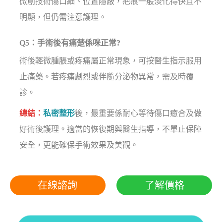
微創技術傷口細、位置隱蔽，疤痕一般淡化得快且不
明顯，但仍需注意護理。
Q5：手術後有痛楚係咪正常?
術後輕微腫脹或疼痛屬正常現象，可按醫生指示服用
止痛藥。若疼痛劇烈或伴隨分泌物異常，需及時覆
診。
總結：
私密整形
後，最重要係耐心等待傷口癒合及做
好術後護理。適當的恢復期與醫生指導，不單止保障
安全，更能確保手術效果及美觀。
在線諮詢
了解價格