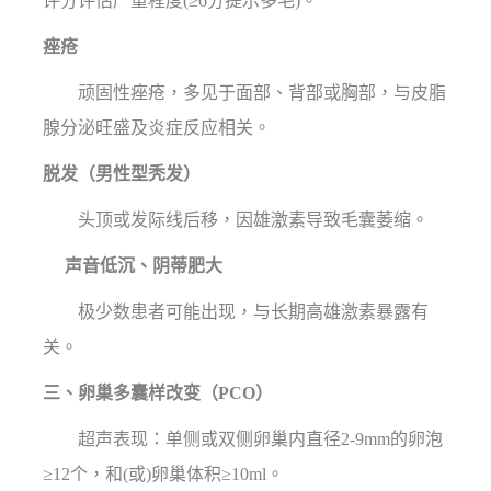
评分评估严重程度(≥6分提示多毛)。
痤疮
顽固性痤疮，多见于面部、背部或胸部，与皮脂
腺分泌旺盛及炎症反应相关。
脱发（男性型秃发）
头顶或发际线后移，因雄激素导致毛囊萎缩。
声音低沉、阴蒂肥大
极少数患者可能出现，与长期高雄激素暴露有
关。
三、卵巢多囊样改变（PCO）
超声表现：单侧或双侧卵巢内直径2-9mm的卵泡
≥12个，和(或)卵巢体积≥10ml。