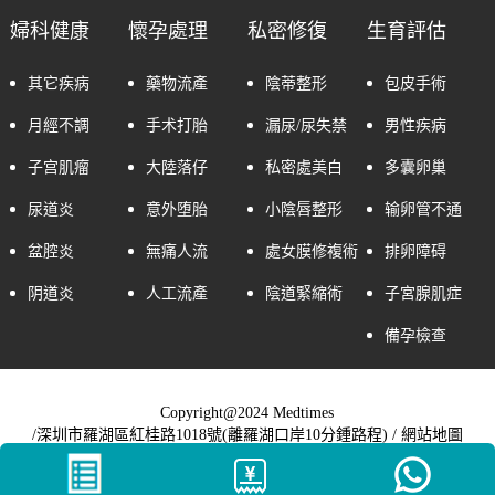
婦科健康
懷孕處理
私密修復
生育評估
其它疾病
藥物流產
陰蒂整形
包皮手術
月經不調
手术打胎
漏尿/尿失禁
男性疾病
子宫肌瘤
大陸落仔
私密處美白
多囊卵巢
尿道炎
意外堕胎
小陰唇整形
输卵管不通
盆腔炎
無痛人流
處女膜修複術
排卵障碍
阴道炎
人工流產
陰道緊縮術
子宮腺肌症
備孕檢查
Copyright@2024 Medtimes
/深圳市羅湖區紅桂路1018號(離羅湖口岸10分鍾路程) /
網站地圖