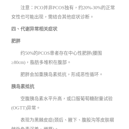
注意：PCO并非PCOS独有，约20%-30%的正常
女性也可能出现，需结合其他症状诊断。
四、代谢异常相关症状
肥胖
约50%的PCOS患者存在中心性肥胖(腰围
≥80cm)，脂肪多堆积在腹部。
肥胖会加重胰岛素抵抗，形成恶性循环。
胰岛素抵抗
空腹胰岛素水平升高，或口服葡萄糖耐量试验
(OGTT)异常。
表现为黑棘皮症(颈后、腋下、腹股沟等皮肤褶