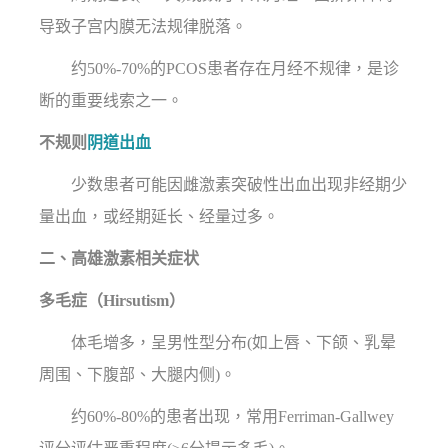
导致子宫内膜无法规律脱落。
约50%-70%的PCOS患者存在月经不规律，是诊
断的重要线索之一。
不规则
阴道出血
少数患者可能因雌激素突破性出血出现非经期少
量出血，或经期延长、经量过多。
二、高雄激素相关症状
多毛症（Hirsutism）
体毛增多，呈男性型分布(如上唇、下颌、乳晕
周围、下腹部、大腿内侧)。
约60%-80%的患者出现，常用Ferriman-Gallwey