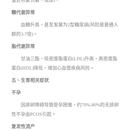
皱处色素沉着、增厚)。
糖代谢异常
血糖升高，甚至发展为2型糖尿病(风险是普通人
群的3-7倍)。
脂代谢异常
甘油三酯、低密度脂蛋白(LDL)升高，高密度脂
蛋白(HDL)降低，增加心血管疾病风险。
五、生育相关症状
不孕
因排卵障碍导致受孕困难，约70%-80%的无排卵
性不孕由PCOS引起。
复发性流产