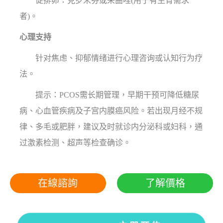
促排卵：克罗米芬或来曲唑(用于有生育需求
者)。
心理支持
针对焦虑、抑郁情绪进行心理咨询或认知行为疗
法。
提示：PCOS需长期管理，早期干预可降低糖尿
病、心血管疾病及子宫内膜癌风险。若出现月经不规
律、多毛或肥胖，建议及时就诊内分泌科或妇科，通
过激素检测、超声等检查确诊。
在線諮詢
了解價格