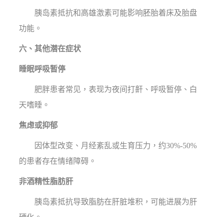
胰岛素抵抗和高雄激素可能影响胚胎着床及胎盘
功能。
六、其他潜在症状
睡眠呼吸暂停
肥胖患者常见，表现为夜间打鼾、呼吸暂停、白
天嗜睡。
焦虑或抑郁
因体型改变、月经紊乱或生育压力，约30%-50%
的患者存在情绪障碍。
非酒精性脂肪肝
胰岛素抵抗导致脂肪在肝脏堆积，可能进展为肝