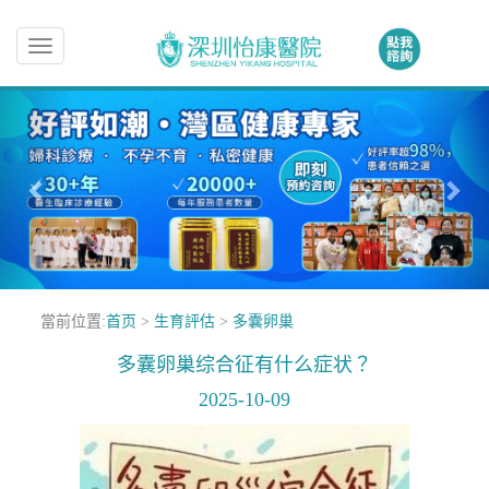
Toggle
navigation
當前位置:
首页
>
生育評估
>
多囊卵巢
多囊卵巢综合征有什么症状？
2025-10-09