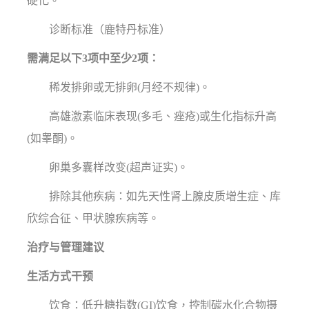
硬化。
诊断标准（鹿特丹标准）
需满足以下3项中至少2项：
稀发排卵或无排卵(月经不规律)。
高雄激素临床表现(多毛、痤疮)或生化指标升高
(如睾酮)。
卵巢多囊样改变(超声证实)。
排除其他疾病：如先天性肾上腺皮质增生症、库
欣综合征、甲状腺疾病等。
治疗与管理建议
生活方式干预
饮食：低升糖指数(GI)饮食，控制碳水化合物摄