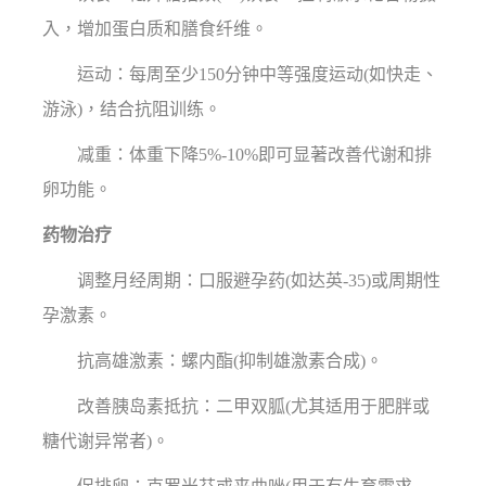
入，增加蛋白质和膳食纤维。
运动：每周至少150分钟中等强度运动(如快走、
游泳)，结合抗阻训练。
减重：体重下降5%-10%即可显著改善代谢和排
卵功能。
药物治疗
调整月经周期：口服避孕药(如达英-35)或周期性
孕激素。
抗高雄激素：螺内酯(抑制雄激素合成)。
改善胰岛素抵抗：二甲双胍(尤其适用于肥胖或
糖代谢异常者)。