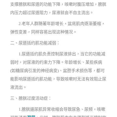
支撑膀胱和尿道的功能下降，咳嗽时腹压增加，膀胱
内压力超过尿道阻力，尿液就会不自主流出。
2.老年人群随著年龄增长，盆底肌肉逐渐萎缩，
弹性变差，同样容易出现这种情况。
二、尿道括约肌功能减弱：
1.尿道括约肌负责控制尿液排出，当它的功能减
弱时，对尿液的约束力下降。年龄增长、某些疾病
(如糖尿病引发的神经病变)、盆腔手术损伤等，都可
能影响尿道括约肌功能，导致咳嗽时无法有效阻止尿
液流出。
三、膀胱过度活动症：
1.膀胱逼尿肌异常收缩会导致尿急、尿频，咳嗽