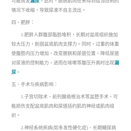
可能诱发
漏尿
。此时，膀胱肌肉在未得到适当控制的
情况下收缩，导致尿液不自主流出。
四、肥胖：
1.肥胖人群腹部脂肪堆积，长期对盆底组织施加
较大压力，削弱盆底肌肉支撑力。同时，过重的体重
使腹腔内压力增加，改变膀胱和尿道位置，降低尿道
对尿液的控制能力，进而在咳嗽等腹压升高时出现
漏
尿
。
五、手术与疾病影响：
1.子宫切除术、前列腺癌根治术等盆腔手术，可
能损伤支配盆底肌肉和尿道括约肌的神经或肌肉组
织。
2.神经系统疾病(如多发性硬化症)、长期糖尿病