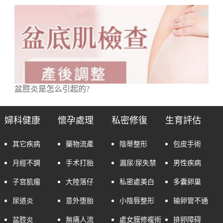
盆腔炎是怎么引起的?
婦科健康
懷孕處理
私密修復
生育評估
其它疾病
藥物流產
陰蒂整形
包皮手術
月經不調
手术打胎
漏尿/尿失禁
男性疾病
子宫肌瘤
大陸落仔
私密處美白
多囊卵巢
尿道炎
意外堕胎
小陰唇整形
输卵管不通
盆腔炎
無痛人流
處女膜修複術
排卵障碍