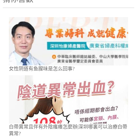
女性阴道有鱼腥味是怎么回事?
白帶異常且伴有外陰瘙癢怎麼辦|深圳哪裏可以治療白帶
異常?