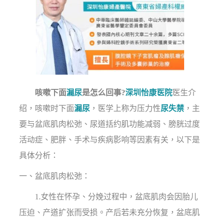
咳嗽下面
漏尿
是怎么回事?
深圳怡康医院
医生介
绍，咳嗽时下面
漏尿
，医学上称为压力性
尿失禁
，主
要与盆底肌肉松弛、尿道括约肌功能减弱、膀胱过度
活动症、肥胖、手术与疾病影响等因素有关，以下是
具体分析：
一、盆底肌肉松弛：
1.女性在怀孕、分娩过程中，盆底肌肉会因胎儿
压迫、产道扩张而受损。产后若未充分恢复，盆底肌