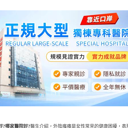
好?哪家醫院好?
醫生介紹，外陰瘙癢是女性常見的健康困擾，表