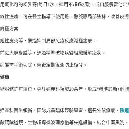
氫化可的松乳膏(每日1次，連用不超過2周)，或口服氯雷他定片(1
縮性瘙癢，可在醫生指導下使用雌二醇凝膠局部塗抹，改善皮膚
的終極方案
經性皮炎等，通過抑制局部免疫反應減輕瘙癢。
前庭大腺囊腫等，通過精準破壞病變組織緩解癥狀。
病變需手術切除，術後定期復查防止復發。
健康
術服務許可單位，專註婦產科領域20余年，形成“精準診斷+個體
婦產科醫生領銜，團隊成員臨床經驗豐富，擅長外陰瘙癢、
陰道
數碼陰道鏡、生物超導微波理療儀等先進設備，結合中藥熏洗、