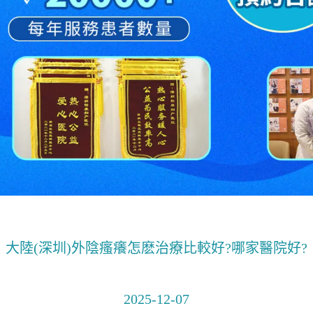
大陸(深圳)外陰瘙癢怎麽治療比較好?哪家醫院好?
2025-12-07