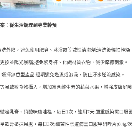
案：從生活調理到專業幹預
水清洗外陰，避免使用肥皂、沐浴露等堿性清潔劑;清洗後輕拍幹
更換並陽光暴曬;避免緊身褲、化纖材質衣物，減少摩擦刺激。
巾，選擇無香型產品;經期避免遊泳或泡澡，防止汙水逆流感染。
等易致敏食物攝入，增加富含維生素的蔬菜水果，增強皮膚屏障
唑乳膏、硝酸咪康唑栓，每日1次，連用7天;嚴重感染需口服氟康唑
軟膏塗抹患處，每日3次;細菌性陰道病需口服甲硝唑片(0.4g/次