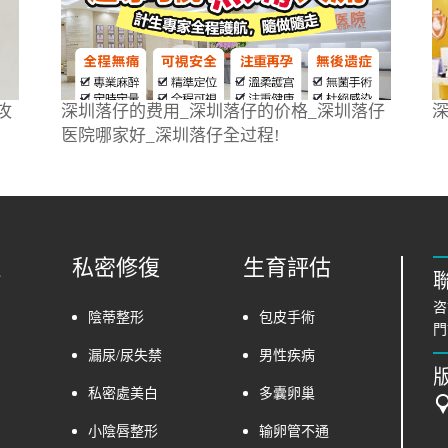
攻
深圳落仔的费用_深圳落仔的价格_深圳落仔
医院哪家好_深圳落仔全过程!
理
私密修復
生育評估
咨
陰蒂整形
包皮手術
門
漏尿/尿失禁
男性疾病
私密處美白
多囊卵巢
小陰唇整形
输卵管不通