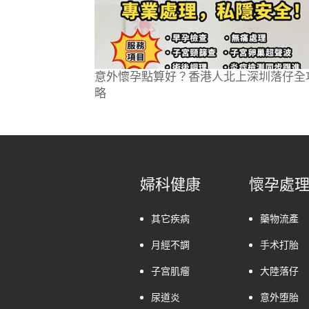
意外懷孕點算好？香港人北上深圳落仔全
略
婦科健康
懷孕處
其它疾病
藥物流產
月經不調
手术打胎
子宫肌瘤
大陸落仔
尿道炎
意外堕胎