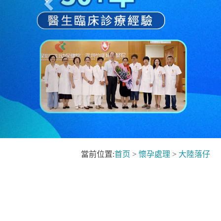
當前位置:
首页
>
懷孕處理
>
大陸落仔