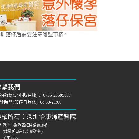
深圳落仔后需要注意哪些事情?
聯繫我們
詢熱線(24小時在線)：
0755-25595888
診時間(節假日無休): 08:30-21:00
版權所有：深圳怡康婦産醫院
深圳市羅湖區紅桂路1018號
(離羅湖口岸10分鍾路程)
全年无休