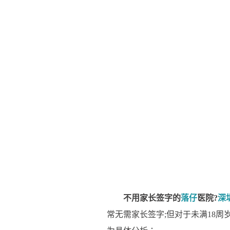
不用家长签字的
落仔
医院?
深
常无需家长签字;但对于未满18