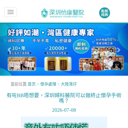
Toggle
navigation
當前位置:
首页
>
懷孕處理
>
大陸落仔
有咗BB唔想要，深圳婦科醫院可以做終止懷孕手術
嗎？
2026-07-08