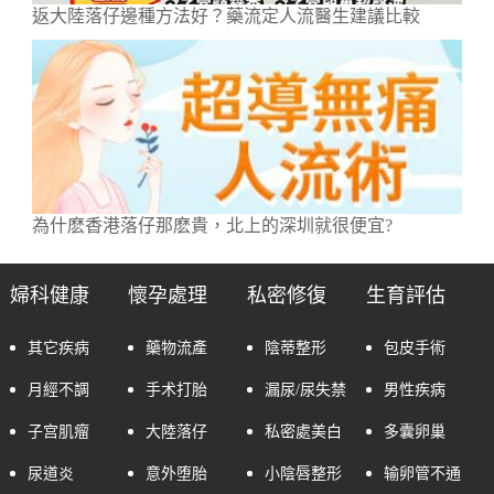
返大陸落仔邊種方法好？藥流定人流醫生建議比較
為什麽香港落仔那麽貴，北上的深圳就很便宜?
婦科健康
懷孕處理
私密修復
生育評估
其它疾病
藥物流產
陰蒂整形
包皮手術
月經不調
手术打胎
漏尿/尿失禁
男性疾病
子宫肌瘤
大陸落仔
私密處美白
多囊卵巢
尿道炎
意外堕胎
小陰唇整形
输卵管不通