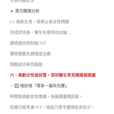
子宮內膜狀況
🔹 男方精液分析
👉 高齡生育，唔單止係女性問題
完成評估後，醫生先會同你討論：
適唔適合即刻做 IVF
需唔需要先調理或治療
預期成功率同風險
六、高齡女性做試管，深圳醫生常見嘅幾個建議
✅
1️⃣ 唔好再「等多一兩年先算」
時間對高齡女性嚟講，係最重要嘅因素。
如果已經考慮 IVF，拖延只會令選擇愈來愈少。