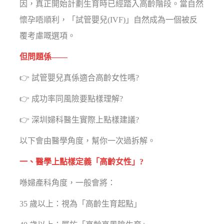
因，真正開始計劃生育時已經踏入高齡階段。當自然
懷孕唔順利，「試管嬰兒(IVF)」自然成為一個被反
覆考慮嘅選項。
但問題係——
👉 試管嬰兒真係適合高齡女性嗎?
👉 成功率同風險要點樣理解?
👉 深圳婦科醫生實際上點樣建議?
以下會由醫學角度，幫你一次過拆解。
一、醫學上點樣定義「高齡女性」?
喺婦產科角度，一般會將：
35 歲以上：視為「高齡生育起點」