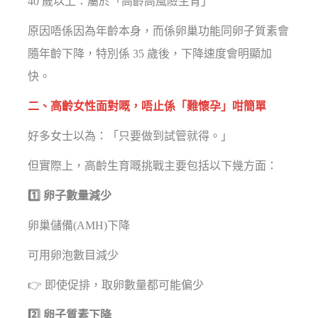
40 歲以上：屬於「高齡高風險生育」
原因唔係因為年齡本身，而係卵巢功能同卵子質素會
隨年齡下降，特別係 35 歲後，下降速度會明顯加
快。
二、高齡女性面對嘅，唔止係「難懷孕」咁簡單
好多女士以為：「只要做到試管就得。」
但實際上，高齡生育嘅挑戰主要包括以下幾方面：
1️⃣ 卵子數量減少
卵巢儲備(AMH)下降
可用卵泡數目減少
👉 即使促排，取卵數量都可能偏少
2️⃣ 卵子質素下降