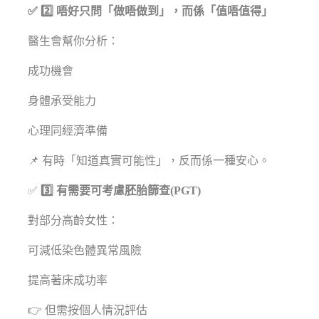
✅ 2️⃣ 唔好只問「做唔做到」，而係「值唔值得」
醫生會幫你分析：
成功機會
身體承受能力
心理同經濟準備
📌 有時「知道真實可能性」，反而係一種安心。
✅
3️⃣ 有需要可考慮胚胎篩查(PGT)
對部分高齡女性：
可減低染色體異常風險
提高著床成功率
👉 但需按個人情況評估