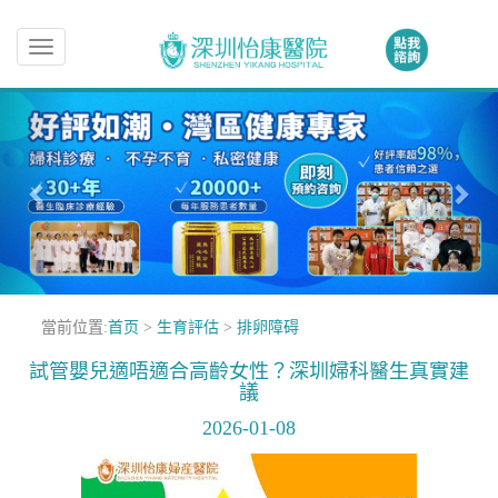
Toggle
navigation
當前位置:
首页
>
生育評估
>
排卵障碍
試管嬰兒適唔適合高齡女性？深圳婦科醫生真實建
議
2026-01-08