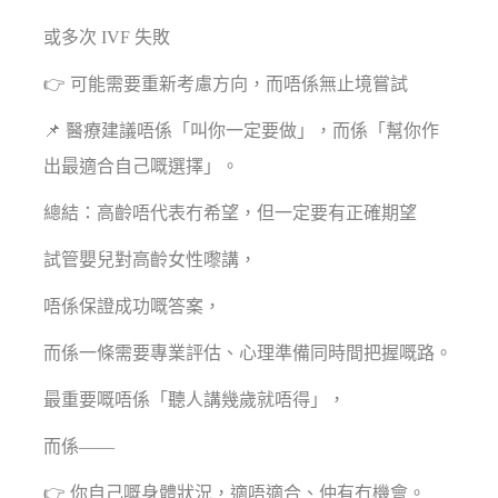
或多次 IVF 失敗
👉 可能需要重新考慮方向，而唔係無止境嘗試
📌 醫療建議唔係「叫你一定要做」，而係「幫你作
出最適合自己嘅選擇」。
總結：高齡唔代表冇希望，但一定要有正確期望
試管嬰兒對高齡女性嚟講，
唔係保證成功嘅答案，
而係一條需要專業評估、心理準備同時間把握嘅路。
最重要嘅唔係「聽人講幾歲就唔得」，
而係——
👉 你自己嘅身體狀況，適唔適合、仲有冇機會。