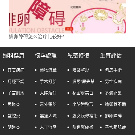
排卵障碍怎么治疗比较好?
婦科健康
懷孕處理
私密修復
生育評估
其它疾病
藥物流產
陰蒂整形
包皮手術
月經不調
手术打胎
漏尿/尿失禁
男性疾病
子宫肌瘤
大陸落仔
私密處美白
多囊卵巢
尿道炎
意外堕胎
小陰唇整形
输卵管不通
盆腔炎
無痛人流
處女膜修複術
排卵障碍
阴道炎
人工流產
陰道緊縮術
子宮腺肌症