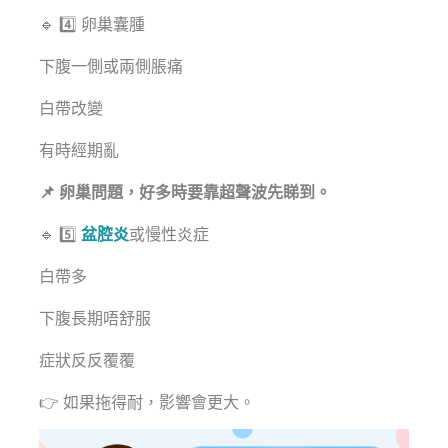
🔹 4️⃣ 卵巢囊腫
下腹一側或兩側脹痛
白帶改變
有時經期亂
📌 卵巢問題，好多時要靠超聲波先睇到。
🔹 5️⃣
盆腔炎
或慢性炎症
白帶多
下腹長期唔舒服
症狀反反覆覆
👉 如果拖得耐，影響會更大。