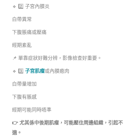
🔹 2️⃣ 子宮內膜炎
白帶異常
下腹脹痛或壓痛
經期紊亂
📌 單靠症狀好難分辨，影像檢查好重要。
🔹 3️⃣
子宮肌瘤
或內膜瘜肉
白帶量增加
下腹有脹感
經期可能同時唔準
👉 尤其係中後期肌瘤，可能壓住周邊組織，引起不
適。