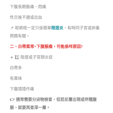
下腹長期脹痛、悶痛
性交後不適或出血
📌 呢啲唔一定只係簡單
陰道炎
，有時同子宮或卵巢
問題有關。
二、白帶異常+下腹脹痛，可能係咩原因?
🔹 1️⃣ 陰道或子宮頸炎症
白帶多
有異味
下腹隱隱作痛
👉 通常需要分泌物檢查，但若反覆出現或伴隨腹
脹，就要再查深一層。