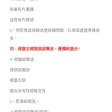
卵巢有冇囊腫
盆腔有冇積液
👉 用影像直接睇清楚結構問題，比單靠感覺準確得
多。
四、經腹定經陰道超聲波，邊種較適合?
✔ 經腹超聲波
探頭放腹部
需要忍尿
適合未有性經驗女性
👉 影像較概括。
✔ 經陰道超聲波(陰超)