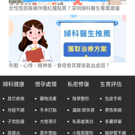
女性陰部痕癢伴隨紅腫點算？深圳婦科醫生專業建議
失眠、心悸、精神差，會唔會其實係氣血虛弱？
婦科健康
懷孕處理
私密修復
生育評估
其它疾病
藥物流產
陰蒂整形
包皮手術
月經不調
手术打胎
漏尿/尿失禁
男性疾病
子宫肌瘤
大陸落仔
私密處美白
多囊卵巢
尿道炎
意外堕胎
小陰唇整形
输卵管不通