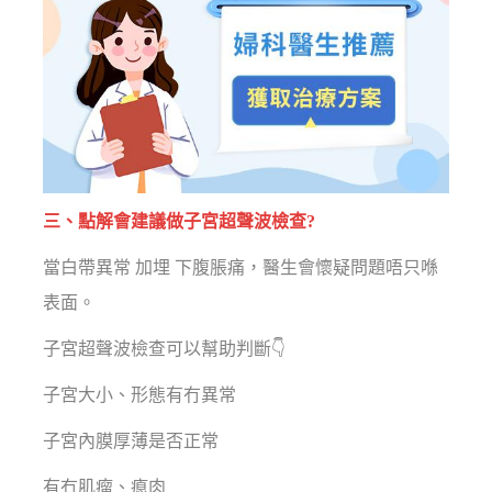
三、點解會建議做子宮超聲波檢查?
當白帶異常 加埋 下腹脹痛，醫生會懷疑問題唔只喺
表面。
子宮超聲波檢查可以幫助判斷👇
子宮大小、形態有冇異常
子宮內膜厚薄是否正常
有冇肌瘤、瘜肉