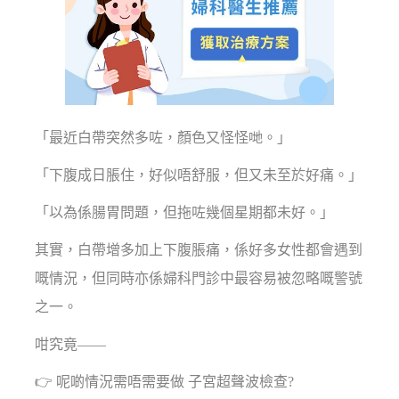
「最近白帶突然多咗，顏色又怪怪哋。」
「下腹成日脹住，好似唔舒服，但又未至於好痛。」
「以為係腸胃問題，但拖咗幾個星期都未好。」
其實，白帶增多加上下腹脹痛，係好多女性都會遇到
嘅情況，但同時亦係婦科門診中最容易被忽略嘅警號
之一。
咁究竟——
👉 呢啲情況需唔需要做 子宮超聲波檢查?