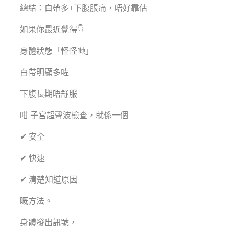
總結：白帶多+下腹脹痛，唔好靠估
如果你最近覺得👇
身體狀態「怪怪哋」
白帶明顯多咗
下腹長期唔舒服
咁 子宮超聲波檢查，就係一個
✔ 安全
✔ 快速
✔ 清楚知道原因
嘅方法。
身體發出訊號，