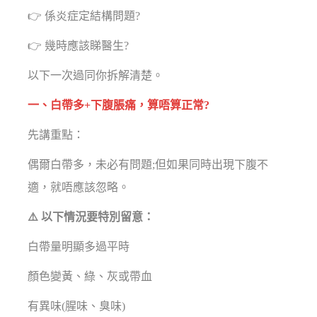
👉 係炎症定結構問題?
👉 幾時應該睇醫生?
以下一次過同你拆解清楚。
一、白帶多+下腹脹痛，算唔算正常?
先講重點：
偶爾白帶多，未必有問題;但如果同時出現下腹不
適，就唔應該忽略。
⚠️ 以下情況要特別留意：
白帶量明顯多過平時
顏色變黃、綠、灰或帶血
有異味(腥味、臭味)