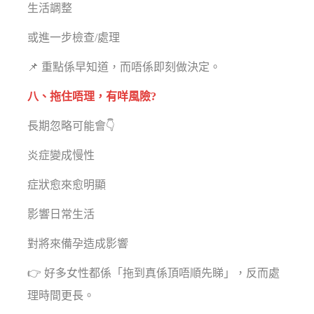
生活調整
或進一步檢查/處理
📌 重點係早知道，而唔係即刻做決定。
八、拖住唔理，有咩風險?
長期忽略可能會👇
炎症變成慢性
症狀愈來愈明顯
影響日常生活
對將來備孕造成影響
👉 好多女性都係「拖到真係頂唔順先睇」，反而處
理時間更長。