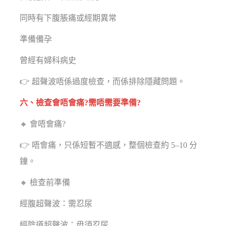
同時有下腹脹痛或經期異常
準備備孕
曾經有婦科病史
👉 超聲波唔係過度檢查，而係排除隱藏問題。
六、檢查會唔會痛?需唔需要準備?
🔸 會唔會痛?
👉 唔會痛，只係短暫不適感，整個檢查約 5–10 分
鐘。
🔸 檢查前準備
經腹超聲波：需忍尿
經陰道超聲波：毋須忍尿