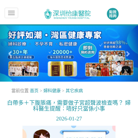
Toggle
navigation
當前位置:
首页
>
婦科健康
>
其它疾病
白帶多＋下腹脹痛，需要做子宮超聲波檢查嗎？ 婦
科醫生提醒：唔好只當係小事
2026-01-27