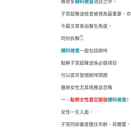
喺眾多
婦科檢查
項目之中，
子宮超聲波檢查被視為最重要、亦
今篇文章會由醫生角度，
同你拆解👇
婦科檢查
一般包括啲咩
點解子宮超聲波係必做項目
可以提早發現啲咩問題
邊啲女性尤其唔應該忽略
一、點解女性要定期做
婦科檢查
?
女性一生入面，
子宮同卵巢會隨住年齡、荷爾蒙、