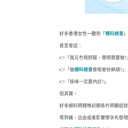
好多香港女性一聽到「
婦科檢查
」
甚至會諗：
👉「我又冇唔舒服，需唔需要做?
👉「做
婦科檢查
會唔會好麻煩?」
👉「係咪一定要內診?」
但其實，
好多婦科問題喺初期係冇明顯症狀
等到痛、出血或者影響懷孕先發現