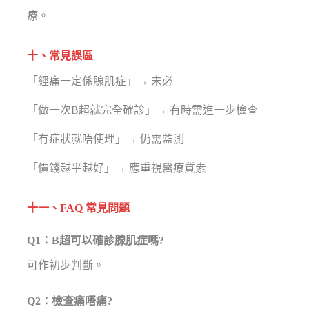
療。
十、常見誤區
「經痛一定係腺肌症」→ 未必
「做一次B超就完全確診」→ 有時需進一步檢查
「冇症狀就唔使理」→ 仍需監測
「價錢越平越好」→ 應重視醫療質素
十一、FAQ 常見問題
Q1：B超可以確診腺肌症嗎?
可作初步判斷。
Q2：檢查痛唔痛?