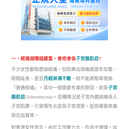
一、經痛越嚟越嚴重，會唔會係
子宮腺肌症
?
不少女性都經歷過經痛，但如果出現痛感逐年加重、
經期延長、甚至
月經淋漓不斷
，就不能再簡單視為
「普通經痛」。其中一個需要考慮的原因，就是
子宮
腺肌症
(Adenomyosis)。這種情況是子宮內膜組織長入
子宮肌層，引發慢性炎症與子宮增厚，從而導致疼痛
與出血異常。
對香港女性而言，由於工作壓力大、作息不規律，加