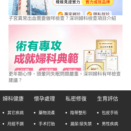
子宮異常出血需要做咩檢查？深圳婦科檢查項目介紹
更年期心悸、頭暈同失眠問題嚴重，深圳婦科有咩檢查
建議？
婦科健康
懷孕處理
私密修復
生育評估
其它疾病
藥物流產
陰蒂整形
包皮手術
月經不調
手术打胎
漏尿/尿失禁
男性疾病