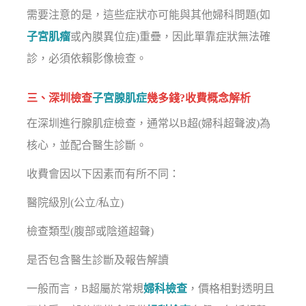
需要注意的是，這些症狀亦可能與其他婦科問題(如
子宮肌瘤
或內膜異位症)重疊，因此單靠症狀無法確
診，必須依賴影像檢查。
三、深圳檢查
子宮腺肌症
幾多錢?收費概念解析
在深圳進行腺肌症檢查，通常以B超(婦科超聲波)為
核心，並配合醫生診斷。
收費會因以下因素而有所不同：
醫院級別(公立/私立)
檢查類型(腹部或陰道超聲)
是否包含醫生診斷及報告解讀
一般而言，B超屬於常規
婦科檢查
，價格相對透明且