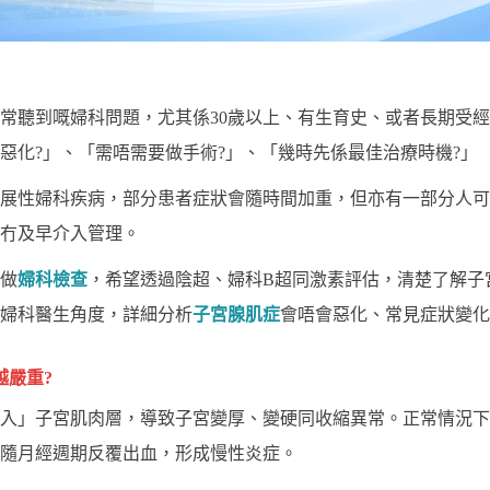
常聽到嘅婦科問題，尤其係30歲以上、有生育史、或者長期受
惡化?」、「需唔需要做手術?」、「幾時先係最佳治療時機?」
展性婦科疾病，部分患者症狀會隨時間加重，但亦有一部分人可
冇及早介入管理。
做
婦科檢查
，希望透過陰超、婦科B超同激素評估，清楚了解子
婦科醫生角度，詳細分析
子宮腺肌症
會唔會惡化、常見症狀變化
越嚴重?
入」子宮肌肉層，導致子宮變厚、變硬同收縮異常。正常情況下
隨月經週期反覆出血，形成慢性炎症。