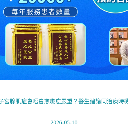
子宮腺肌症會唔會愈嚟愈嚴重？醫生建議同治療時
2026-05-10