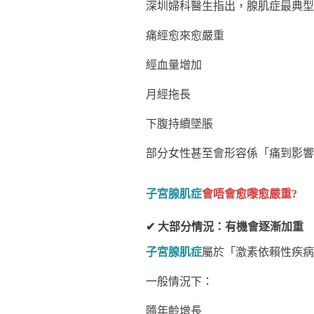
深圳婦科醫生指出，腺肌症最典型
痛經愈來愈嚴重
經血量增加
月經拖長
下腹持續墜脹
部分女性甚至會形容係「痛到影響
子宮腺肌症
會唔會愈嚟愈嚴重?
✔ 大部分情況：有機會逐漸加重
子宮腺肌症
屬於「激素依賴性疾病
一般情況下：
隨年齡增長