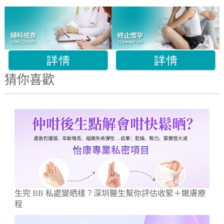
猜你喜歡
生完 BB 私處變晒樣？深圳醫生幫你評估收緊＋嫩膚療
程