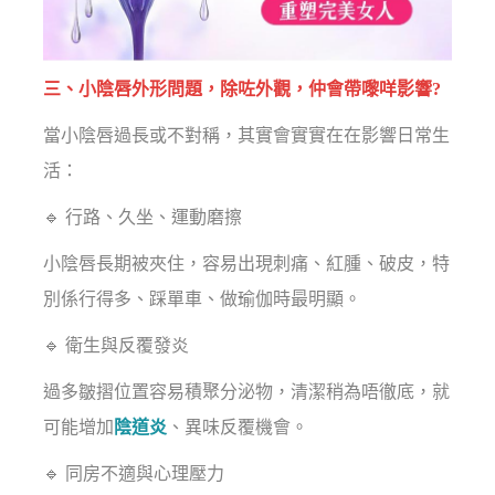
三、小陰唇外形問題，除咗外觀，仲會帶嚟咩影響?
當小陰唇過長或不對稱，其實會實實在在影響日常生
活：
🔹 行路、久坐、運動磨擦
小陰唇長期被夾住，容易出現刺痛、紅腫、破皮，特
別係行得多、踩單車、做瑜伽時最明顯。
🔹 衛生與反覆發炎
過多皺摺位置容易積聚分泌物，清潔稍為唔徹底，就
可能增加
陰道炎
、異味反覆機會。
🔹 同房不適與心理壓力