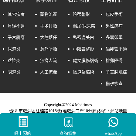
其它疾病
藥物流產
陰蒂整形
包皮手術
月經不調
手术打胎
漏尿/尿失禁
男性疾病
子宫肌瘤
大陸落仔
私密處美白
多囊卵巢
尿道炎
意外堕胎
小陰唇整形
输卵管不通
盆腔炎
無痛人流
處女膜修複術
排卵障碍
阴道炎
人工流產
陰道緊縮術
子宮腺肌症
備孕檢查
Copyright@2024 Medtimes
/深圳市羅湖區紅桂路1018號(離羅湖口岸10分鍾路程) /
網站地圖
網上預約
查詢價格
whatsApp