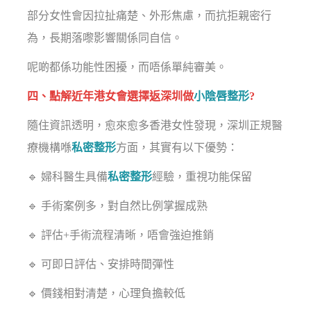
部分女性會因拉扯痛楚、外形焦慮，而抗拒親密行
為，長期落嚟影響關係同自信。
呢啲都係功能性困擾，而唔係單純審美。
四、點解近年港女會選擇返深圳做
小陰唇整形
?
隨住資訊透明，愈來愈多香港女性發現，深圳正規醫
療機構喺
私密整形
方面，其實有以下優勢：
🔹 婦科醫生具備
私密整形
經驗，重視功能保留
🔹 手術案例多，對自然比例掌握成熟
🔹 評估+手術流程清晰，唔會強迫推銷
🔹 可即日評估、安排時間彈性
🔹 價錢相對清楚，心理負擔較低