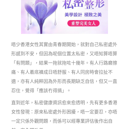
唔少香港女性其實由青春期開始，就對自己私密處外
形感到不安，但因為呢個位置太私密，又唔知算唔算
「有問題」，結果一拖就拖咗十幾年。有人行路磨擦
痛、有人着底褲成日唔舒服、有人同房時會拉扯不
適，亦有人純粹因為外形而長期缺乏自信，但又一直
忍住，覺得「應該冇得搞」。
直到近年，私密健康資訊愈來愈透明，先有更多香港
女性發現：原來私密處外形困擾，唔一定要忍，亦唔
一定只係外觀問題，而係可以經專業評估後作出自