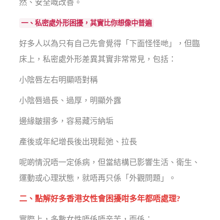
然、安全嘅改善。
一、私密處外形困擾，其實比你想像中普遍
好多人以為只有自己先會覺得「下面怪怪哋」，但臨
床上，私密處外形差異其實非常常見，包括：
小陰唇左右明顯唔對稱
小陰唇過長、過厚，明顯外露
邊緣皺摺多，容易藏污納垢
產後或年紀增長後出現鬆弛、拉長
呢啲情況唔一定係病，但當結構已影響生活、衛生、
運動或心理狀態，就唔再只係「外觀問題」。
二、點解好多香港女性會困擾咁多年都唔處理?
實際上，多數女性唔係唔辛苦，而係：