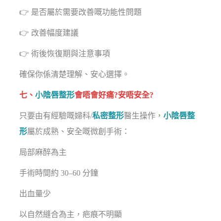
👉 是否屬於需要改善嘅功能性問題
👉 改善幅度建議
👉 術後恢復期與注意事項
確保你係清楚理解、安心選擇。
七、
小陰唇整形
會唔會好痛?安唔安全?
只要由有經驗嘅婦科/
私密整形
醫生操作，
小陰唇整
形
屬於成熟、安全嘅微創手術：
局部麻醉為主
手術時間約 30–60 分鐘
出血量少
以自然縫合為主，疤痕不明顯