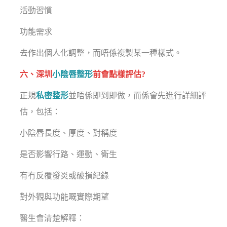
活動習慣
功能需求
去作出個人化調整，而唔係複製某一種樣式。
六、深圳
小陰唇整形
前會點樣評估?
正規
私密整形
並唔係即到即做，而係會先進行詳細評
估，包括：
小陰唇長度、厚度、對稱度
是否影響行路、運動、衛生
有冇反覆發炎或破損紀錄
對外觀與功能嘅實際期望
醫生會清楚解釋：