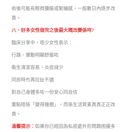
術後可能有輕微腫脹或緊繃感，一般數日內逐步改
善。
八、好多女性做完之後最大嘅改變係咩?
臨床分享中，唔少女性表示：
行路、運動明顯舒服咗
衛生清潔容易，炎症減少
同房時冇再拉扯不適
對自己身體多咗一份安心同自信
重點唔係「變得幾靚」，而係生活質素真真正正改
善。
溫馨提示：
如果你已經因為私密處外形問題困擾多