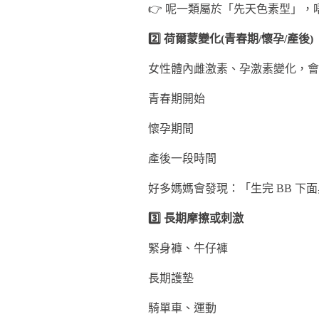
👉 呢一類屬於「先天色素型」
2️⃣ 荷爾蒙變化(青春期/懷孕/產後)
女性體內雌激素、孕激素變化，會
青春期開始
懷孕期間
產後一段時間
好多媽媽會發現：「生完 BB 下
3️⃣ 長期摩擦或刺激
緊身褲、牛仔褲
長期護墊
騎單車、運動