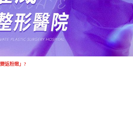
變返粉嫩」?