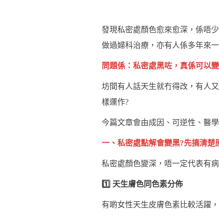
發現私密處顏色愈來愈深，係唔少
做過婦科治療，亦有人係多年來一
問題係：私密處黑咗，真係可以變
坊間有人話天生就冇得改，有人又
樣運作?
今篇文章會由成因、可逆性、醫學
一、私密處點解會變黑?先搞清楚
私密處顏色變深，唔一定代表有病
1️⃣ 天生膚色同色素分佈
有啲女性天生皮膚色素比較活躍，