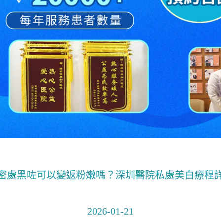
密處黑咗可以變返粉嫩嗎？深圳醫院私處美白療程
2026-01-21