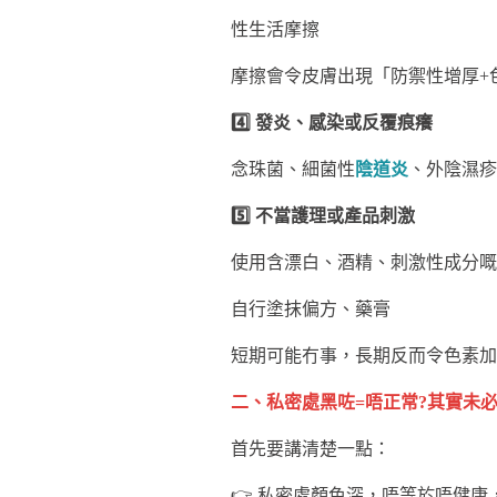
性生活摩擦
摩擦會令皮膚出現「防禦性增厚+
4️⃣ 發炎、感染或反覆痕癢
念珠菌、細菌性
陰道炎
、外陰濕疹
5️⃣ 不當護理或產品刺激
使用含漂白、酒精、刺激性成分嘅
自行塗抹偏方、藥膏
短期可能冇事，長期反而令色素加
二、私密處黑咗=唔正常?其實未
首先要講清楚一點：
👉 私密處顏色深，唔等於唔健