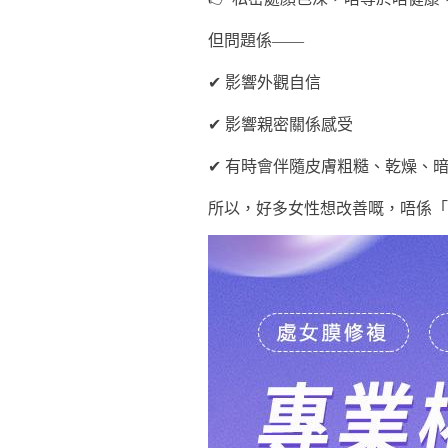
但問題係——
✔ 影響外觀自信
✔ 影響親密關係感受
✔ 有時會伴隨皮膚粗糙、乾燥、
所以，好多女性想改善嘅，唔係「