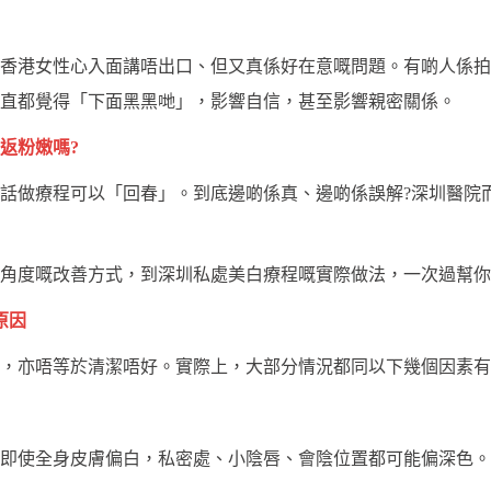
香港女性心入面講唔出口、但又真係好在意嘅問題。有啲人係拍
直都覺得「下面黑黑哋」，影響自信，甚至影響親密關係。
返粉嫩嗎?
話做療程可以「回春」。到底邊啲係真、邊啲係誤解?深圳醫院
角度嘅改善方式，到深圳私處美白療程嘅實際做法，一次過幫你
原因
，亦唔等於清潔唔好。實際上，大部分情況都同以下幾個因素有
即使全身皮膚偏白，私密處、小陰唇、會陰位置都可能偏深色。