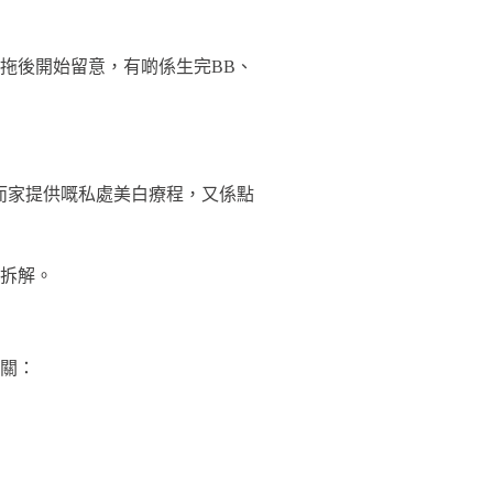
拖後開始留意，有啲係生完BB、
而家提供嘅私處美白療程，又係點
拆解。
關：