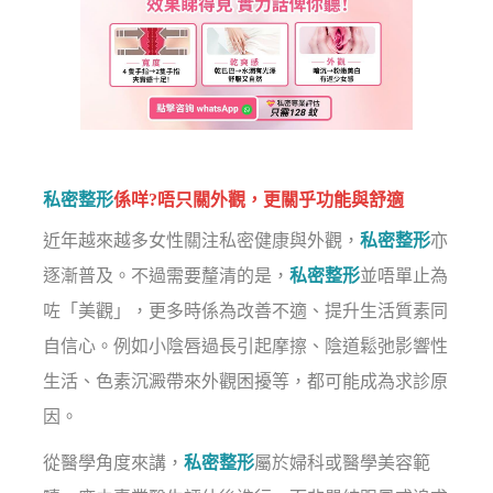
私密整形
係咩?唔只關外觀，更關乎功能與舒適
近年越來越多女性關注私密健康與外觀，
私密整形
亦
逐漸普及。不過需要釐清的是，
私密整形
並唔單止為
咗「美觀」，更多時係為改善不適、提升生活質素同
自信心。例如小陰唇過長引起摩擦、陰道鬆弛影響性
生活、色素沉澱帶來外觀困擾等，都可能成為求診原
因。
從醫學角度來講，
私密整形
屬於婦科或醫學美容範