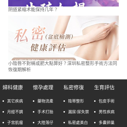
阴道紧缩术能保持几年？
小陰唇不對稱或肥大點算好？深圳私密整形手術方法同
恢復期解析
婦科健康
懷孕處理
私密修復
生育評估
其它疾病
藥物流產
陰蒂整形
包皮手術
月經不調
手术打胎
漏尿/尿失禁
男性疾病
子宫肌瘤
大陸落仔
私密處美白
多囊卵巢