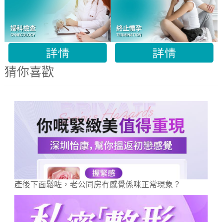
猜你喜歡
產後下面鬆咗，老公同房冇感覺係咪正常現象？