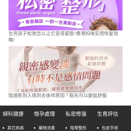
生完孩子松弛怎么让它变得紧致?香港妈咪实用恢复攻
略!
陰道乾到入唔到去係咩原因？點先可以變返舒服
婦科健康
懷孕處理
私密修復
生育評估
其它疾病
藥物流產
陰蒂整形
包皮手術