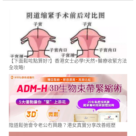
【下面鬆咗點算好?】香港女士必學!天然+醫療收緊方法
全攻略!
陰道鬆弛會令老公冇興趣？港女真實分享改善經歷