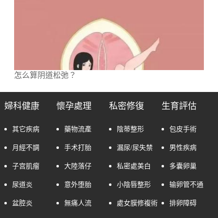
怎么算阴道松弛？
婦科健康
懷孕處理
私密修復
生育評估
其它疾病
藥物流產
陰蒂整形
包皮手術
月經不調
手术打胎
漏尿/尿失禁
男性疾病
子宫肌瘤
大陸落仔
私密處美白
多囊卵巢
尿道炎
意外堕胎
小陰唇整形
输卵管不通
盆腔炎
無痛人流
處女膜修複術
排卵障碍